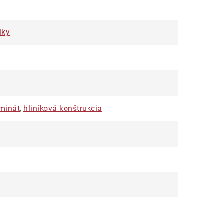
iky
minát
,
hliníková konštrukcia