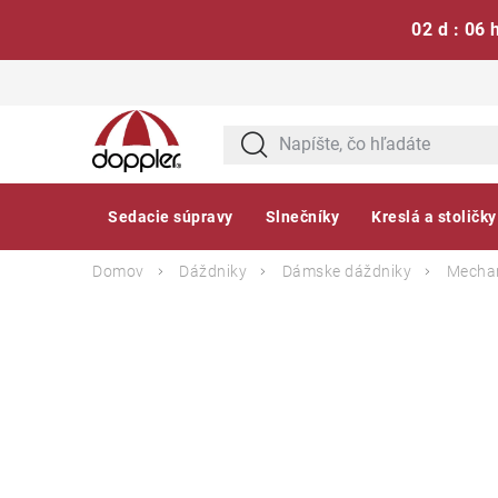
02 d : 06 
Prejsť
na
obsah
Sedacie súpravy
Slnečníky
Kreslá a stoličky
Domov
Dáždniky
Dámske dáždniky
Mechan