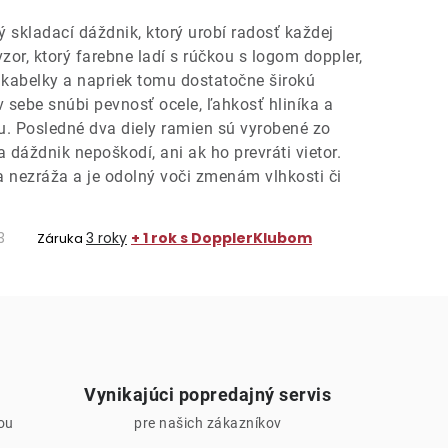
ký skladací dáždnik, ktorý urobí radosť každej
or, ktorý farebne ladí s rúčkou s logom doppler,
 kabelky a napriek tomu dostatočne širokú
v sebe snúbi pevnosť ocele, ľahkosť hliníka a
u. Posledné dva diely ramien sú vyrobené zo
a dáždnik nepoškodí, ani ak ho prevráti vietor.
 nezráža a je odolný voči zmenám vlhkosti či
3
3 roky
+ 1 rok s DopplerKlubom
Záruka
Vynikajúci popredajný servis
iou
pre našich zákazníkov