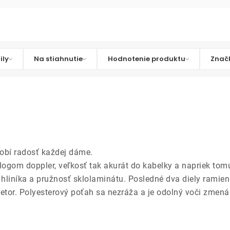
ily
Na stiahnutie
Hodnotenie produktu
Znač
urobí radosť každej dáme.
 logom doppler, veľkosť tak akurát do kabelky a napriek tom
 hliníka a pružnosť sklolaminátu. Posledné dva diely ramie
ietor. Polyesterový poťah sa nezráža a je odolný voči zmenám