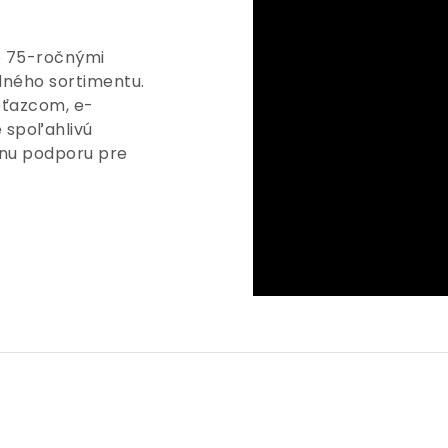
ko 75-ročnými
dného sortimentu.
ťazcom, e-
spoľahlivú
álnu podporu pre