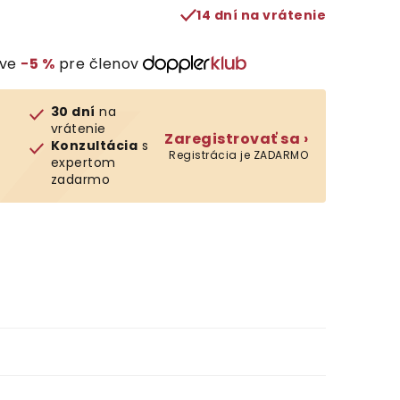
14 dní na vrátenie
ave
−5 %
pre členov
30 dní
na
vrátenie
Zaregistrovať sa ›
Konzultácia
s
Registrácia je ZADARMO
expertom
zadarmo