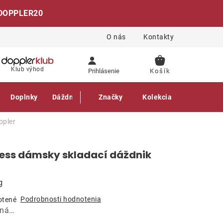
DOPPLER20
O nás
Kontakty
NÁKUPNÝ
Klub výhod
Prihlásenie
KOŠÍK
Doplnky
Dáždniky
Gastro produkty
Značky
Kolekcia
ppler
less dámsky skladací dáždnik
g
Podrobnosti hodnotenia
otené
aná…