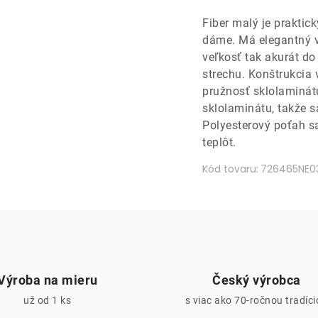
Fiber malý je praktic
dáme. Má elegantný vz
veľkosť tak akurát do
strechu. Konštrukcia 
pružnosť sklolaminát
sklolaminátu, takže s
Polyesterový poťah sa
teplôt.
Kód tovaru:
726465NE0
Výroba na mieru
Český výrobca
už od 1 ks
s viac ako 70-ročnou tradíc