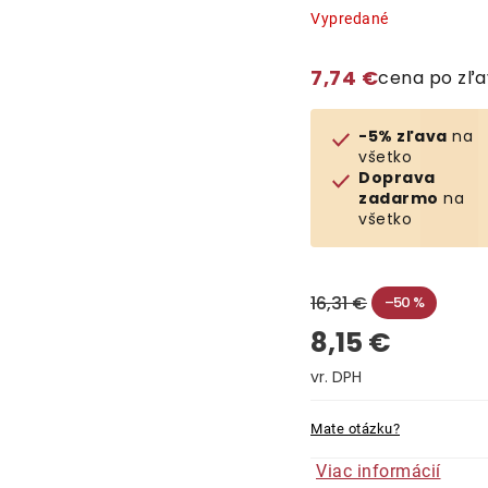
Vypredané
7,74 €
cena po zľ
-5% zľava
na
všetko
Doprava
zadarmo
na
všetko
16,31 €
–50 %
8,15 €
Jednotková cena:
Mate otázku?
Viac informácií