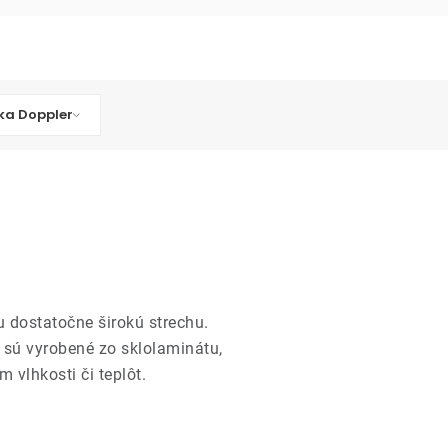
ka Doppler
u dostatočne širokú strechu.
n sú vyrobené zo sklolaminátu,
 vlhkosti či teplôt.