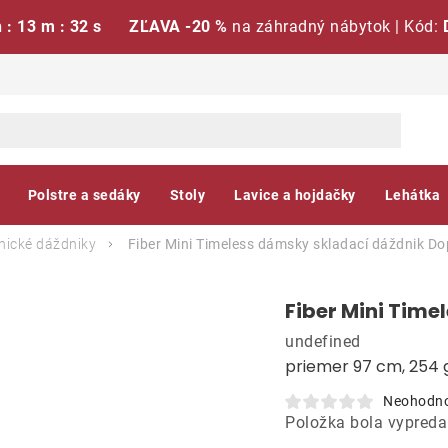
h : 13 m : 32 s
ZĽAVA -20 %
na záhradný nábytok | Kód:
Polstre a sedáky
Stoly
Lavice a hojdačky
Lehátka
ické dáždniky
Fiber Mini Timeless dámsky skladací dáždnik
Do
Fiber Mini Time
undefined
priemer 97 cm, 254 
Neohodn
Položka bola vypred