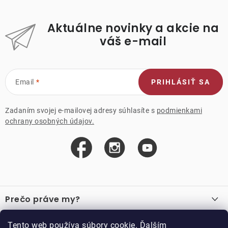
Aktuálne novinky a akcie na
váš e-mail
Email
PRIHLÁSIŤ SA
Zadaním svojej e-mailovej adresy súhlasíte s
podmienkami
ochrany osobných údajov.
Z
á
Prečo práve my?
p
ä
O nás
Důležité odkazy
Tento web používa súbory cookie. Ďalším