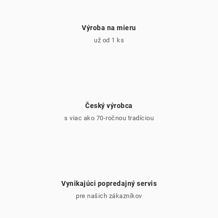
p
i
Výroba na mieru
s
už od 1 ks
u
Český výrobca
s viac ako 70-ročnou tradíciou
Vynikajúci popredajný servis
pre našich zákazníkov