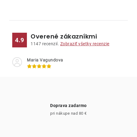
O
v
l
Overené zákazníkmi
á
4.9
d
1147
recenzií.
Zobraziť všetky recenzie
a
c
Maria Vagundova
i
e
p
r
v
Doprava zadarmo
k
pri nákupe nad 80 €
y
v
ý