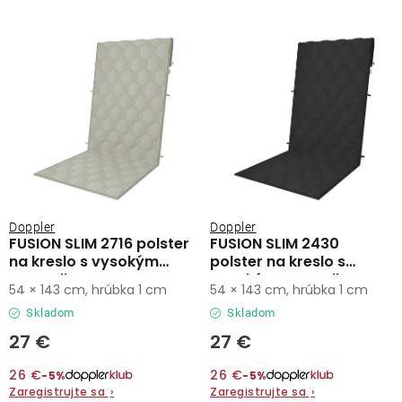
Lehátka
s
n
p
i
Doplnky
r
e
o
p
d
r
Dáždniky
u
o
k
d
Gastro produkty
t
u
o
k
Kolekcia
Doppler
Doppler
v
t
FUSION SLIM 2716 polster
FUSION SLIM 2430
na kreslo s vysokým
polster na kreslo s
o
operadlom
vysokým operadlom
Predávané značky
54 × 143 cm, hrúbka 1 cm
54 × 143 cm, hrúbka 1 cm
v
Skladom
Skladom
Klub výhod
27 €
27 €
26 €
26 €
−5%
−5%
O nás
Zaregistrujte sa
›
Zaregistrujte sa
›