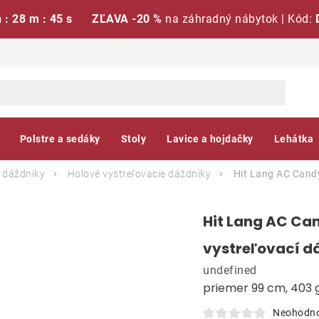
h : 28 m : 44 s
ZĽAVA -20 %
na záhradný nábytok | Kód:
Polstre a sedáky
Stoly
Lavice a hojdačky
Lehátka
 dáždniky
Holové vystreľovacie dáždniky
Hit Lang AC Candy
Hit Lang AC Ca
vystreľovací d
undefined
priemer 99 cm, 403 
Neohodn