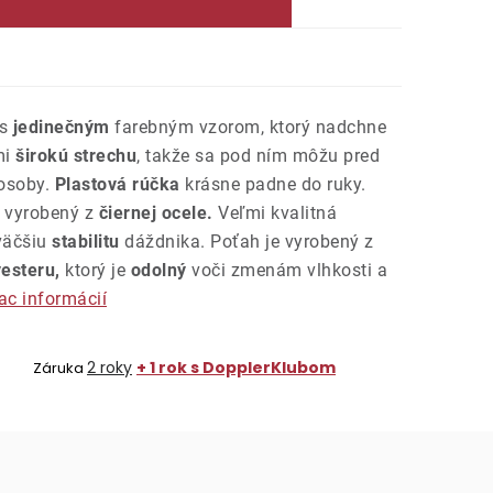
 s
jedinečným
farebným vzorom, ktorý nadchne
mi
širokú strechu
, takže sa pod ním môžu pred
 osoby.
Plastová rúčka
krásne padne do ruky.
e vyrobený z
čiernej ocele.
Veľmi kvalitná
 väčšiu
stabilitu
dáždnika. Poťah je vyrobený z
yesteru,
ktorý je
odolný
voči zmenám vlhkosti a
ac informácií
2 roky
+ 1 rok s DopplerKlubom
Záruka