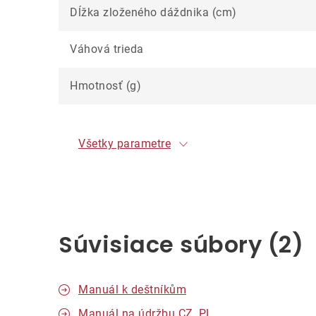
Dĺžka zloženého dáždnika (cm)
Váhová trieda
Hmotnosť (g)
Všetky parametre
Súvisiace súbory (2)
Manuál k deštníkům
Manuál na údržbu CZ, PL