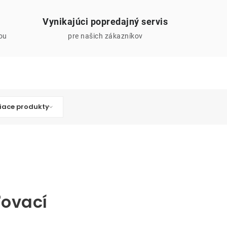
Vynikajúci popredajný servis
iou
pre našich zákazníkov
iace produkty
ľovací