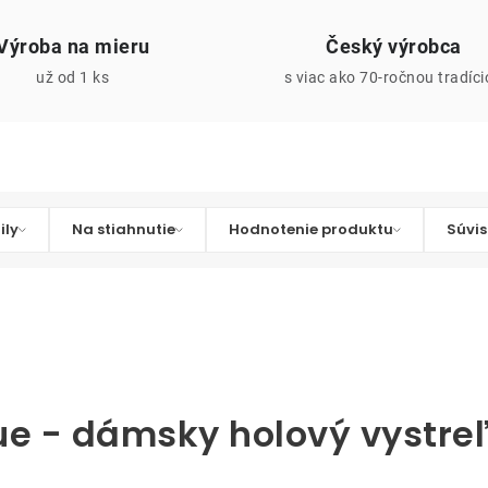
Výroba na mieru
Český výrobca
už od 1 ks
s viac ako 70-ročnou tradíc
ily
Na stiahnutie
Hodnotenie produktu
Súvis
ue - dámsky holový vystre