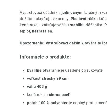
Vystreľovací dáždnik s
jedinečným
farebným vzo
dažďom ukryť aj dve osoby.
Plastová rúčka
krás
konštrukcia zaisťuje väčšiu
stabilitu
dáždnika. P
teplôt,
nezráža sa.
Upozornenie: Vystreľovací dáždnik otvárajte iba
Informácie o produkte:
kvalitné otváranie
je usadené do rukoväte
veľkosť strechy 99 cm
váha 403 g
konštrukcia
čierna oceľ
poťah 100 % polyester
je odolný proti zmená