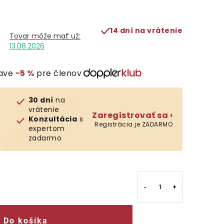
14 dní na vrátenie
13.08.2026
ľave
−5 %
pre členov
30 dní
na
vrátenie
Zaregistrovať sa ›
Konzultácia
s
Registrácia je ZADARMO
expertom
zadarmo
Do košíka