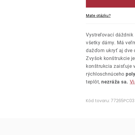
Mate otázku?
Vystreľovací dáždnik
všetky dámy. Má veľ
dažďom ukryť aj dve
Zvyšok konštrukcie j
konštrukcia zaisťuje
rýchloschnúceho
pol
teplôt,
nezráža sa.
Vi
Kód tovaru:
77265PC03