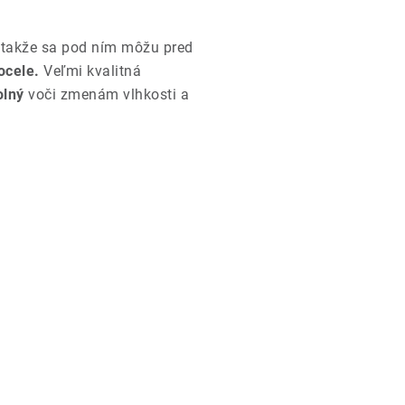
, takže sa pod ním môžu pred
ocele.
Veľmi kvalitná
olný
voči zmenám vlhkosti a