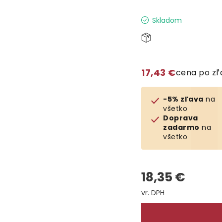
Skladom
17,43 €
cena po z
-5% zľava
na
všetko
Doprava
zadarmo
na
všetko
18,35 €
Jednotková cena: