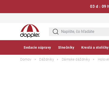
03 d : 09 
Prejsť
na
obsah
Sedacie súpravy
Slnečníky
Kreslá a stoličky
Domov
Dáždniky
Dámske dáždniky
Holové