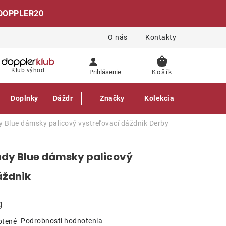
DOPPLER20
O nás
Kontakty
NÁKUPNÝ
Klub výhod
Prihlásenie
KOŠÍK
Doplnky
Dáždniky
Gastro produkty
Značky
Kolekcia
 Blue dámsky palicový vystreľovací dáždnik
Derby
ndy Blue dámsky palicový
áždnik
g
Podrobnosti hodnotenia
otené