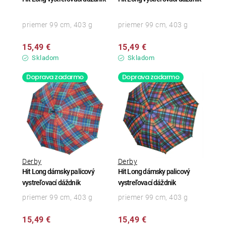
priemer 99 cm, 403 g
priemer 99 cm, 403 g
15,49 €
15,49 €
Skladom
Skladom
Doprava zadarmo
Doprava zadarmo
Derby
Derby
Hit Long dámsky palicový
Hit Long dámsky palicový
vystreľovací dáždnik
vystreľovací dáždnik
priemer 99 cm, 403 g
priemer 99 cm, 403 g
15,49 €
15,49 €