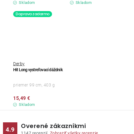
Skladom
Skladom
Doprava zadarmo
Derby
Hit Long vystreľovací dáždnik
priemer 99 cm, 403 g
15,49 €
Skladom
Overené zákazníkmi
4.9
1147
recenzií.
Zobraziť všetky recenzie