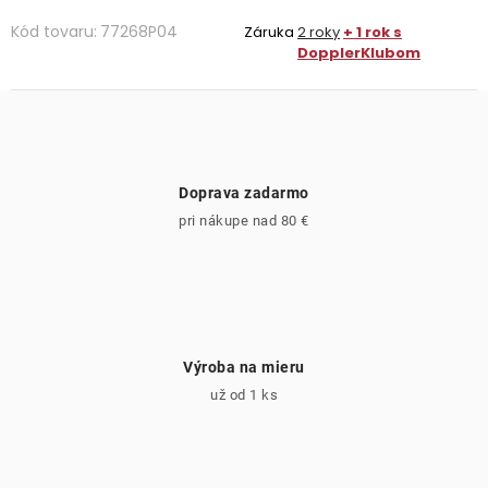
Kód tovaru:
77268P04
Záruka
2 roky
+ 1 rok s
DopplerKlubom
Doprava zadarmo
pri nákupe nad 80 €
Výroba na mieru
už od 1 ks