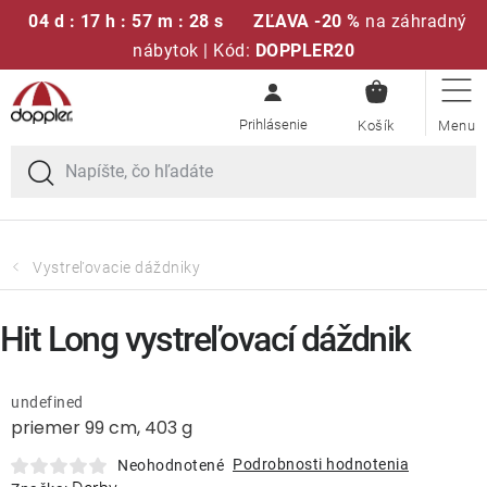
04 d : 17 h : 57 m : 28 s
ZĽAVA -20 %
na záhradný
nábytok | Kód:
DOPPLER20
NÁKUPN
Prejsť
Sedacie súpravy
KOŠÍK
na
obsah
Slnečníky
Kreslá a stoličky
Vystreľovacie dáždniky
Polstre a sedáky
Hit Long vystreľovací dáždnik
Stoly
undefined
priemer 99 cm, 403 g
Lavice a hojdačky
Podrobnosti hodnotenia
Neohodnotené