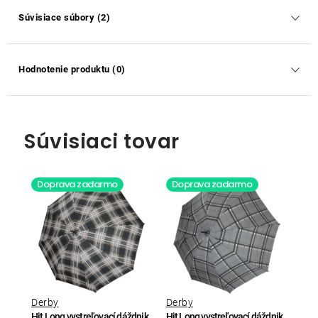
Súvisiace súbory (2)
Hodnotenie produktu (0)
Súvisiaci tovar
Doprava zadarmo
Doprava zadarmo
Derby
Derby
Hit Long vystreľovací dáždnik
Hit Long vystreľovací dáždnik