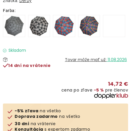
Derby
Značka:
Lehátka
Doplnky
Dáždniky
Skladom
Gastro produkty
11.08.2026
14 dní na vrátenie
Kolekcia
14,72 €
cena po zľave
−5 %
pre členov
Predávané značky
Klub výhod
-5% zľava
na všetko
Doprava zadarmo
na všetko
30 dní
na vrátenie
O nás
Konzultácia
s expertom zadarmo