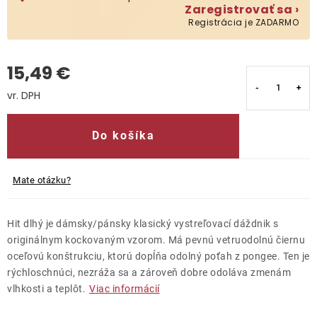
Zaregistrovať sa ›
Registrácia je ZADARMO
Kontakty
15,49 €
Jednotková cena:
Do košíka
Mate otázku?
Hit dlhý je dámsky/pánsky klasický vystreľovací dáždnik s
originálnym kockovaným vzorom. Má pevnú vetruodolnú čiernu
oceľovú konštrukciu, ktorú dopĺňa odolný poťah z pongee. Ten je
rýchloschnúci, nezráža sa a zároveň dobre odoláva zmenám
vlhkosti a teplôt.
Viac informácií