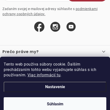
Zadaním svojej e-mailovej adresy súhlasíte s
podmienkami
ochrany osobných údajov.
Z
á
Prečo práve my?
p
ä
O nás
Důležité odkazy
Tento web používa súbory cookie. Ďalším
Recenzie
t
prechádzaním tohto webu vyjadrujete súhlas s ich
Velkoobchod
Akcie
i
používaním.
Viac informácií tu
.
O nákupe
Vzorková prodejna
e
Vrátenie a reklamácia
Kontakty
Nastavenie
Kontakty
Obchodné podmienky
Kariéra
Podmienky vernostného programu
Doppler CZ spol. s.r.o.,
Doppler klub
Trocnovská 70, 374 01
Súhlasím
Copyright 2026
DOPPLER CZ spol. s r.o.
. Všetky práva vyhradené.
Trhové Sviny
Vytvoril Shoptet
Upravil ROIMARK