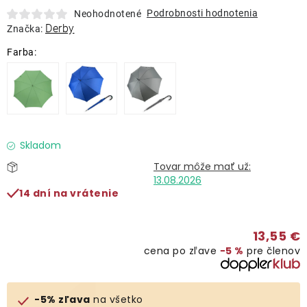
Lehátka
Podrobnosti hodnotenia
Neohodnotené
Derby
Značka:
Doplnky
Dáždniky
Gastro produkty
Skladom
Kolekcia
13.08.2026
14 dní na vrátenie
Predávané značky
13,55 €
cena po zľave
−5 %
pre členov
Klub výhod
O nás
-5% zľava
na všetko