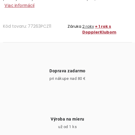
Viac informácií
Kód tovaru:
77263PCZ11
Záruka
2 roky
+ 1 rok s
DopplerKlubom
Doprava zadarmo
pri nákupe nad 80 €
Výroba na mieru
už od 1 ks