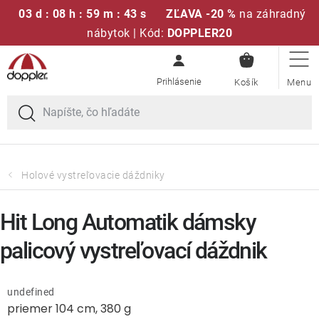
03 d : 08 h : 59 m : 43 s
ZĽAVA -20 %
na záhradný
nábytok | Kód:
DOPPLER20
NÁKUPN
Prejsť
Sedacie súpravy
KOŠÍK
na
obsah
Slnečníky
Kreslá a stoličky
Holové vystreľovacie dáždniky
Polstre a sedáky
Hit Long Automatik dámsky
Stoly
palicový vystreľovací dáždnik
Lavice a hojdačky
undefined
priemer 104 cm, 380 g