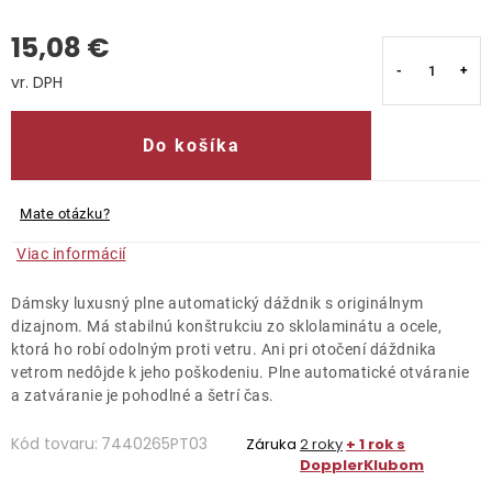
15,08 €
Kontakty
Jednotková cena:
Do košíka
Mate otázku?
Viac informácií
Dámsky luxusný plne automatický dáždnik s originálnym
dizajnom. Má stabilnú konštrukciu zo sklolaminátu a ocele,
ktorá ho robí odolným proti vetru. Ani pri otočení dáždnika
vetrom nedôjde k jeho poškodeniu. Plne automatické otváranie
a zatváranie je pohodlné a šetrí čas.
Kód tovaru:
7440265PT03
Záruka
2 roky
+ 1 rok s
DopplerKlubom