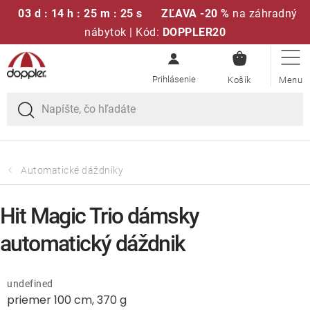
03 d : 14 h : 25 m : 25 s
ZĽAVA -20 %
na záhradný
nábytok | Kód:
DOPPLER20
NÁKUPN
Prejsť
Sedacie súpravy
KOŠÍK
na
obsah
Slnečníky
Kreslá a stoličky
Automatické dáždniky
Polstre a sedáky
Hit Magic Trio dámsky
Stoly
automatický dáždnik
Lavice a hojdačky
undefined
priemer 100 cm, 370 g