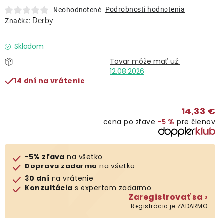
Lehátka
Podrobnosti hodnotenia
Neohodnotené
Derby
Značka:
Doplnky
Skladom
Dáždniky
12.08.2026
14 dní na vrátenie
Gastro produkty
14,33 €
cena po zľave
−5 %
pre členov
Kolekcia
Predávané značky
-5% zľava
na všetko
Doprava zadarmo
na všetko
30 dní
na vrátenie
Klub výhod
Konzultácia
s expertom zadarmo
Zaregistrovať sa ›
Registrácia je ZADARMO
O nás