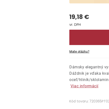
19,18 €
Jednotková cena:
Mate otázku?
Dámsky elegantný vys
Dáždnik je vďaka kval
oceľ/hliník/sklolamin
Viac informácií
Kód tovaru:
720365PT0