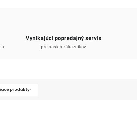
Vynikajúci popredajný servis
iou
pre našich zákazníkov
iace produkty