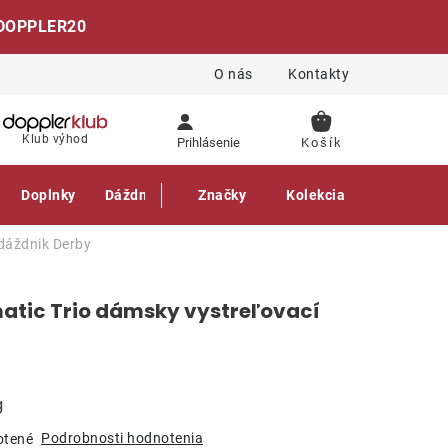
DOPPLER20
O nás
Kontakty
NÁKUPNÝ
Klub výhod
Prihlásenie
KOŠÍK
Doplnky
Dáždniky
Gastro produkty
Značky
Kolekcia
 dáždnik
Derby
matic Trio dámsky vystreľovací
g
Podrobnosti hodnotenia
otené