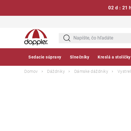
02 d : 21 
Prejsť
na
obsah
Sedacie súpravy
Slnečníky
Kreslá a stoličky
Domov
Dáždniky
Dámske dáždniky
Vystre