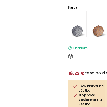
Skladom
18,22 €
cena po z
-5% zľava
na
všetko
Doprava
zadarmo
na
všetko