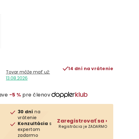
14 dní na vrátenie
13.08.2026
ľave
−5 %
pre členov
30 dní
na
vrátenie
Zaregistrovať sa ›
Konzultácia
s
Registrácia je ZADARMO
expertom
zadarmo