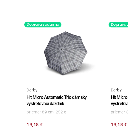
Doprava zadarmo
Doprava
Derby
Derby
Hit Micro Automatic Trio dámsky
Hit Micr
vystreľovací dáždnik
vystreľov
priemer 89 cm, 252 g
priemer 
19,18 €
19,18 €