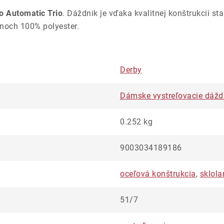
ro Automatic Trio
. Dáždnik je vďaka kvalitnej konštrukcii st
énoch 100% polyester.
Derby
Dámske vystreľovacie dážd
0.252 kg
9003034189186
oceľová konštrukcia
,
sklola
51/7