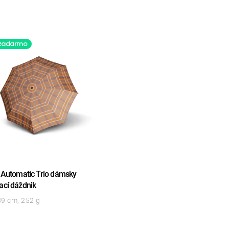
 zadarmo
o Automatic Trio dámsky
ací dáždnik
89 cm, 252 g