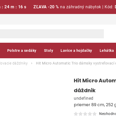
h : 24 m : 15 s
ZĽAVA -20 %
na záhradný nábytok | Kód:
Polstre a sedáky
Stoly
Lavice a hojdačky
Lehátka
ľovacie dáždniky
Hit Micro Automatic Trio dámsky vystreľovací
Hit Micro Auto
dáždnik
undefined
priemer 89 cm, 252 
Neohodn