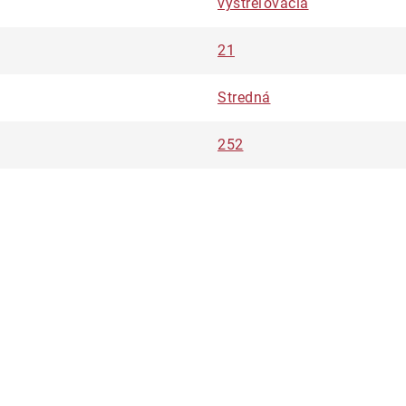
vystreľovacia
21
Stredná
252