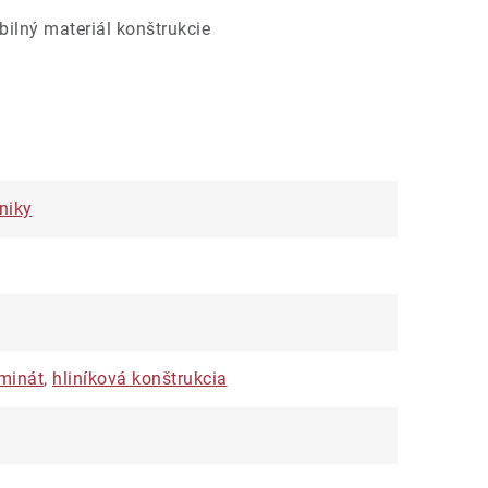
abilný materiál konštrukcie
niky
minát
,
hliníková konštrukcia