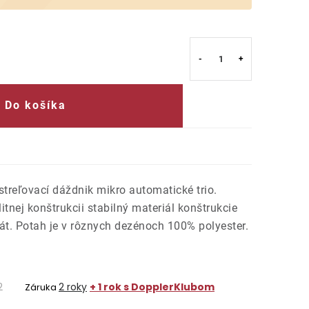
Do košíka
treľovací dáždnik mikro automatické trio.
itnej konštrukcii stabilný materiál konštrukcie
át. Potah je v rôznych dezénoch 100% polyester.
2
2 roky
+ 1 rok s DopplerKlubom
Záruka