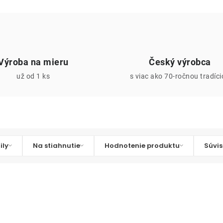
Výroba na mieru
Český výrobca
už od 1 ks
s viac ako 70-ročnou tradíc
ily
Na stiahnutie
Hodnotenie produktu
Súvis