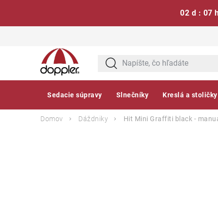
02 d : 07 
Prejsť
na
obsah
Sedacie súpravy
Slnečníky
Kreslá a stoličky
Domov
Dáždniky
Hit Mini Graffiti black - man