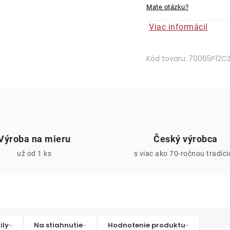
Mate otázku?
Viac informácií
Kód tovaru:
70065P12C
Výroba na mieru
Český výrobca
už od 1 ks
s viac ako 70-ročnou tradíc
ily
Na stiahnutie
Hodnotenie produktu