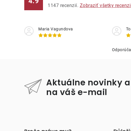
4.9
1147
recenzií.
Zobraziť všetky recenzi
Maria Vagundova
To
Odporúč
Aktuálne novinky a
na váš e-mail
Z
á