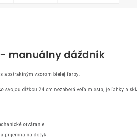
ck - manuálny dáždnik
k
s abstraktným vzorom bielej farby.
so svojou dĺžkou 24 cm nezaberá veľa miesta, je ľahký a skl
chanické otváranie.
 a príjemná na dotyk.