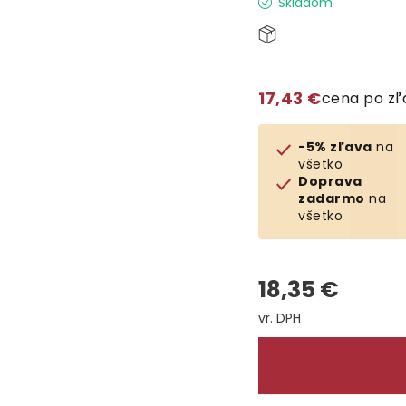
Skladom
17,43 €
cena po z
-5% zľava
na
všetko
Doprava
zadarmo
na
všetko
18,35 €
Jednotková cena: