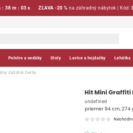
h : 38 m : 02 s
ZĽAVA -20 %
na záhradný nábytok | Kód:
Polstre a sedáky
Stoly
Lavice a hojdačky
Lehátka
uálny dáždnik
Derby
Hit Mini Graffi
undefined
priemer 94 cm, 274 
Neohodn