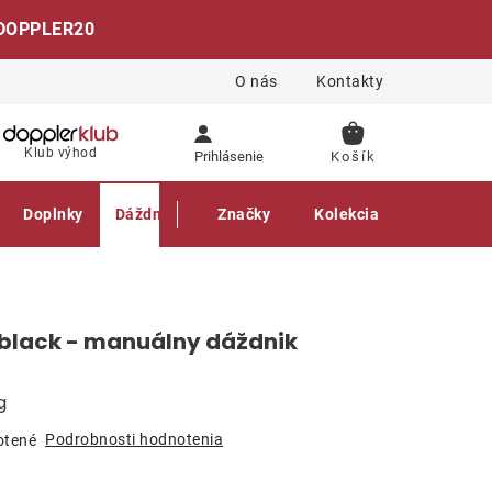
DOPPLER20
O nás
Kontakty
NÁKUPNÝ
Klub výhod
Prihlásenie
KOŠÍK
Doplnky
Dáždniky
Gastro produkty
Značky
Kolekcia
ti black - manuálny dáždnik
g
Podrobnosti hodnotenia
otené