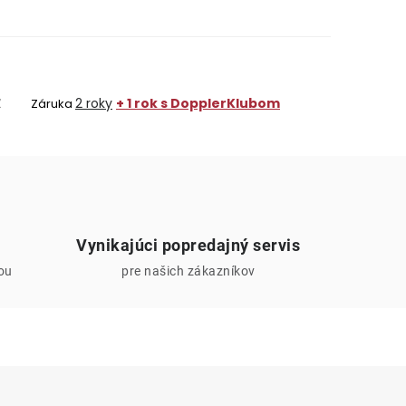
Z
2 roky
+ 1 rok s DopplerKlubom
Záruka
Vynikajúci popredajný servis
iou
pre našich zákazníkov