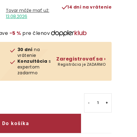
14 dní na vrátenie
13.08.2026
ľave
−5 %
pre členov
30 dní
na
vrátenie
Zaregistrovať sa ›
Konzultácia
s
Registrácia je ZADARMO
expertom
zadarmo
Do košíka