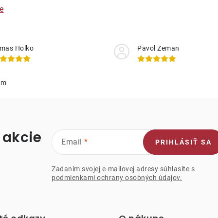
e
mas Holko
Pavol Zeman
am
 akcie
Email
PRIHLÁSIŤ SA
Zadaním svojej e-mailovej adresy súhlasíte s
podmienkami ochrany osobných údajov.