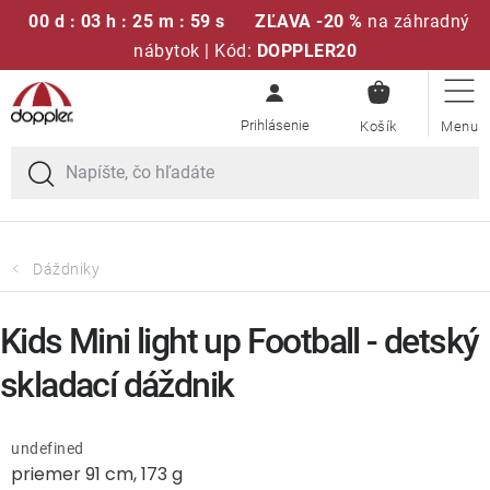
00 d : 03 h : 25 m : 59 s
ZĽAVA -20 %
na záhradný
nábytok | Kód:
DOPPLER20
NÁKUPN
Prejsť
Sedacie súpravy
KOŠÍK
na
obsah
Slnečníky
Kreslá a stoličky
Dáždniky
Polstre a sedáky
Kids Mini light up Football - detský
Stoly
skladací dáždnik
Lavice a hojdačky
undefined
priemer 91 cm, 173 g