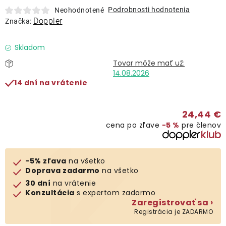
Lehátka
Podrobnosti hodnotenia
Neohodnotené
Doppler
Značka:
Doplnky
Skladom
Dáždniky
14.08.2026
14 dní na vrátenie
Gastro produkty
24,44 €
cena po zľave
−5 %
pre členov
Kolekcia
Predávané značky
-5% zľava
na všetko
Doprava zadarmo
na všetko
30 dní
na vrátenie
Klub výhod
Konzultácia
s expertom zadarmo
Zaregistrovať sa ›
Registrácia je ZADARMO
O nás