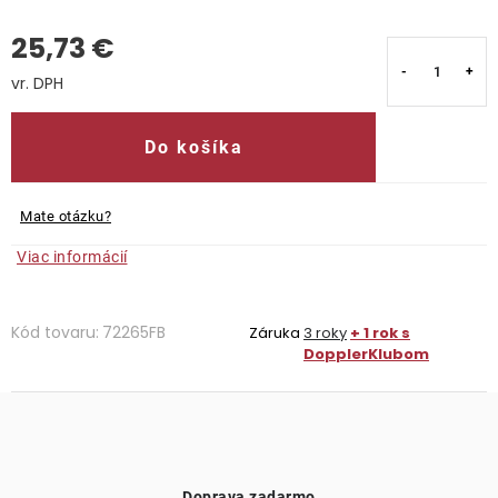
25,73 €
Kontakty
Jednotková cena:
Do košíka
Mate otázku?
Viac informácií
Kód tovaru:
72265FB
Záruka
3 roky
+ 1 rok s
DopplerKlubom
Doprava zadarmo