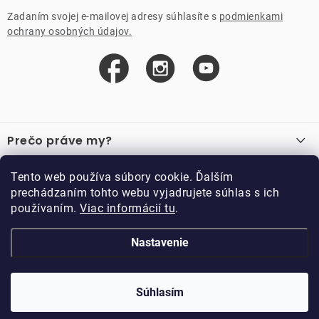
Zadaním svojej e-mailovej adresy súhlasíte s
podmienkami
ochrany osobných údajov.
Z
á
Prečo práve my?
p
ä
O nás
Důležité odkazy
Tento web používa súbory cookie. Ďalším
Recenzie
t
prechádzaním tohto webu vyjadrujete súhlas s ich
Velkoobchod
Akcie
i
používaním.
Viac informácií tu
.
O nákupe
Vzorková prodejna
e
Vrátenie a reklamácia
Kontakty
Nastavenie
Kontakty
Obchodné podmienky
Kariéra
Podmienky vernostného programu
Doppler CZ spol. s.r.o.,
Doppler klub
Trocnovská 70, 374 01
Súhlasím
Copyright 2026
DOPPLER CZ spol. s r.o.
. Všetky práva vyhradené.
Trhové Sviny
Kolekcia
Vytvoril Shoptet
Upravil ROIMARK