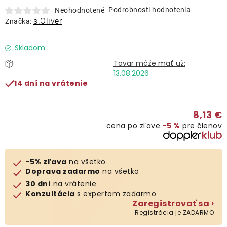
Lehátka
Podrobnosti hodnotenia
Neohodnotené
s.Oliver
Značka:
Doplnky
Skladom
Dáždniky
13.08.2026
14 dní na vrátenie
Gastro produkty
8,13 €
cena po zľave
−5 %
pre členov
Kolekcia
Predávané značky
-5% zľava
na všetko
Doprava zadarmo
na všetko
30 dní
na vrátenie
Klub výhod
Konzultácia
s expertom zadarmo
Zaregistrovať sa ›
Registrácia je ZADARMO
O nás