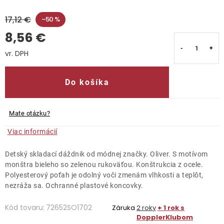
17,12 €
Kontakty
–50 %
8,56 €
Jednotková cena:
Do košíka
Mate otázku?
Viac informácií
Detský skladací dáždnik od módnej značky. Oliver. S motívom
monštra bieleho so zelenou rukoväťou. Konštrukcia z ocele.
Polyesterový poťah je odolný voči zmenám vlhkosti a teplôt,
nezráža sa. Ochranné plastové koncovky.
Kód tovaru:
72652SO1702
Záruka
2 roky
+ 1 rok s
DopplerKlubom