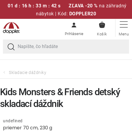
01 d : 16 h : 33 m : 42 s
ZĽAVA -20 %
na záhradný
nábytok | Kód:
DOPPLER20
NÁKUPN
Prejsť
Sedacie súpravy
KOŠÍK
na
obsah
Slnečníky
Kreslá a stoličky
Skladacie dáždniky
Polstre a sedáky
Kids Monsters & Friends detský
Stoly
skladací dáždnik
Lavice a hojdačky
undefined
priemer 70 cm, 230 g