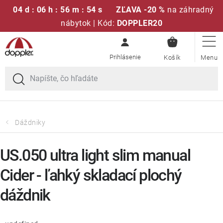
04 d : 06 h : 56 m : 54 s
ZĽAVA -20 %
na záhradný
nábytok | Kód:
DOPPLER20
NÁKUPN
Prejsť
Sedacie súpravy
KOŠÍK
na
obsah
Slnečníky
Kreslá a stoličky
Dáždniky
Polstre a sedáky
US.050 ultra light slim manual
Stoly
Cider - ľahký skladací plochý
dáždnik
Lavice a hojdačky