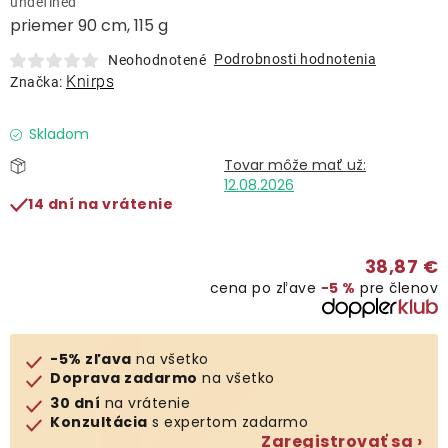
undefined
Lehátka
priemer 90 cm, 115 g
Podrobnosti hodnotenia
Neohodnotené
Doplnky
Knirps
Značka:
Dáždniky
Skladom
12.08.2026
Gastro produkty
14 dní na vrátenie
Kolekcia
38,87 €
cena po zľave
−5 %
pre členov
Predávané značky
-5% zľava
na všetko
Klub výhod
Doprava zadarmo
na všetko
30 dní
na vrátenie
Konzultácia
s expertom zadarmo
O nás
Zaregistrovať sa ›