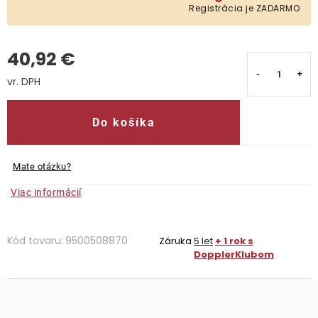
Registrácia je ZADARMO
Kontakty
40,92 €
Jednotková cena:
Do košíka
Mate otázku?
Viac informácií
Kód tovaru:
9500508870
Záruka
5 let
+ 1 rok s
DopplerKlubom