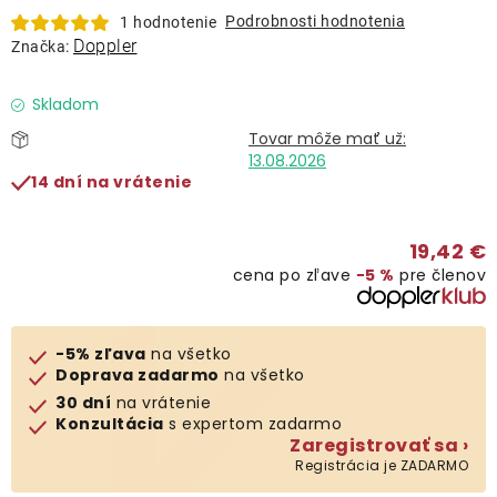
Lehátka
Podrobnosti hodnotenia
1 hodnotenie
Doppler
Značka:
Doplnky
Skladom
Dáždniky
13.08.2026
14 dní na vrátenie
Gastro produkty
19,42 €
cena po zľave
−5 %
pre členov
Kolekcia
Predávané značky
-5% zľava
na všetko
Doprava zadarmo
na všetko
30 dní
na vrátenie
Klub výhod
Konzultácia
s expertom zadarmo
Zaregistrovať sa ›
Registrácia je ZADARMO
O nás