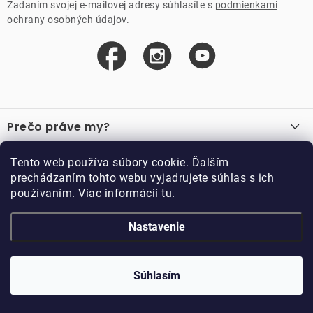
Zadaním svojej e-mailovej adresy súhlasíte s
podmienkami
ochrany osobných údajov.
Z
á
Prečo práve my?
p
ä
O nás
Důležité odkazy
Tento web používa súbory cookie. Ďalším
Recenzie
t
prechádzaním tohto webu vyjadrujete súhlas s ich
Velkoobchod
Akcie
i
používaním.
Viac informácií tu
.
O nákupe
Vzorková prodejna
e
Vrátenie a reklamácia
Kontakty
Nastavenie
Kontakty
Obchodné podmienky
Kariéra
Podmienky vernostného programu
Doppler CZ spol. s.r.o.,
Doppler klub
Trocnovská 70, 374 01
Súhlasím
Copyright 2026
DOPPLER CZ spol. s r.o.
. Všetky práva vyhradené.
Trhové Sviny
Kolekcia
Vytvoril Shoptet
Upravil ROIMARK
Naše katalogy