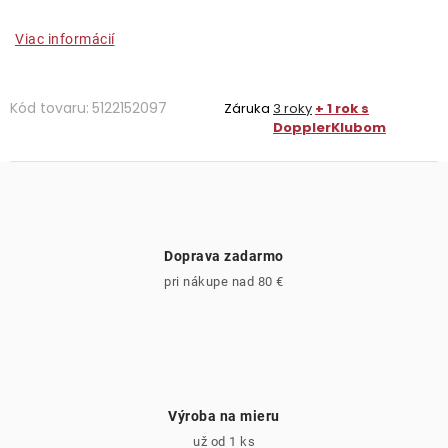
Viac informácií
Kód tovaru:
5122152097
Záruka
3 roky
+ 1 rok s
DopplerKlubom
Doprava zadarmo
pri nákupe nad 80 €
Výroba na mieru
už od 1 ks