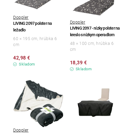
Doppler
Doppler
LIVING 2097 polster na
LIVING 2097 - nízky polster na
ležadlo
kreslo s nízkym operadlom
60 × 195 cm, hrúbka 6
48 × 100 cm, hrúbka 6
cm
cm
42,98 €
18,39 €
Skladom
Skladom
Doppler