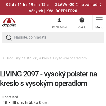
03 d : 11 h : 19 m : 13 s
ZĽAVA -20 %
na záhradný
nábytok | Kód:
DOPPLER20
NÁKUPN
Prejsť
Sedacie súpravy
KOŠÍK
na
obsah
Slnečníky
Kreslá a stoličky
Podušky na stoličky a kreslá s vysokým operadlom
Polstre a sedáky
LIVING 2097 - vysoký polster na
Stoly
kreslo s vysokým operadlom
Lavice a hojdačky
undefined
48 × 119 cm, hrúbka 6 cm