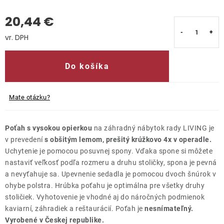
20,44 €
Kontakty
Jednotková cena:
Do košíka
Mate otázku?
Poťah s vysokou opierkou
na záhradný nábytok rady LIVING je
v prevedení
s obšitým lemom, prešitý krúžkovo 4x v operadle.
Uchytenie je pomocou posuvnej spony. Vďaka spone si môžete
nastaviť veľkosť podľa rozmeru a druhu stoličky, spona je pevná
a nevyťahuje sa. Upevnenie sedadla je pomocou dvoch šnúrok v
ohybe polstra. Hrúbka poťahu je optimálna pre všetky druhy
stoličiek. Vyhotovenie je vhodné aj do náročných podmienok
kaviarní, záhradiek a reštaurácií. Poťah je
nesnímateľný.
Vyrobené v Českej republike.