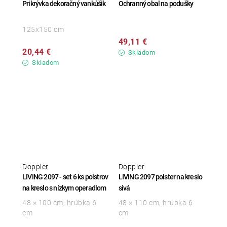
Prikrývka dekoračný vankúšik
Ochranný obal na podušky
125x150 cm
49,11 €
20,44 €
Skladom
Skladom
Doppler
Doppler
LIVING 2097 - set 6 ks polstrov
LIVING 2097 polster na kreslo
na kreslo s nízkym operadlom
sivá
48 × 100 cm, hrúbka 6
48 × 110 cm, hrúbka 6
cm
cm