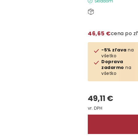
Skladom
46,65 €
cena po z
-5% zľava
na
všetko
Doprava
zadarmo
na
všetko
49,11 €
Jednotková cena: