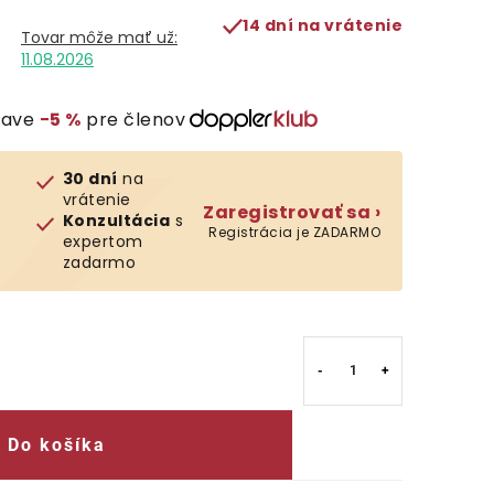
14 dní na vrátenie
11.08.2026
ľave
−5 %
pre členov
30 dní
na
vrátenie
Zaregistrovať sa ›
Konzultácia
s
Registrácia je ZADARMO
expertom
zadarmo
Do košíka