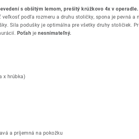
revedení s obšitým lemom, prešitý krúžkovo 4x v operadle.
 veľkosť podľa rozmeru a druhu stoličky, spona je pevná a 
. Sila podušky je optimálna pre všetky druhy stoličiek. Pr
aurácií.
Poťah
je
nesnímateľný.
a x hrúbka)
savá a príjemná na pokožku