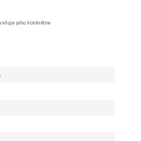
yvňuje jeho konkrétne
a