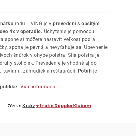
ehátko
radu LIVING je v
prevedení s obšitým
ovo 4x v operadle.
Uchytenie je pomocou
a spone si môžete nastaviť veľkosť podľa
čky, spona je pevná a nevyťahuje sa. Upevnenie
och šnúrok v ohybe polstra. Sila polstra je
druhy stoličiek. Prevedenie je vhodné aj do
kaviarní, záhradiek a reštaurácií.
Poťah
je
publike.
Viac informácií
3 roky
+ 1 rok s DopplerKlubom
Záruka