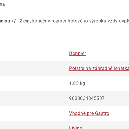
úna
nciou +/- 2 cm
, konečný rozmer hotového výrobku vždy ovpl
Doppler
Polstre na záhradné lehátk
1.85 kg
9003034345537
Vhodné pre Gastro
Living