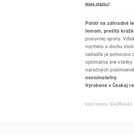
Mate otázku?
Polstr na záhradné l
lemom, prešitý krúžk
posuvnej spony. Vďak
rozmeru a druhu stoli
sedadla je pomocou dv
optimálna pre všetky 
náročných podmienok 
nesnímateľný.
Vyrobené v Českej re
Kód tovaru:
5142154143