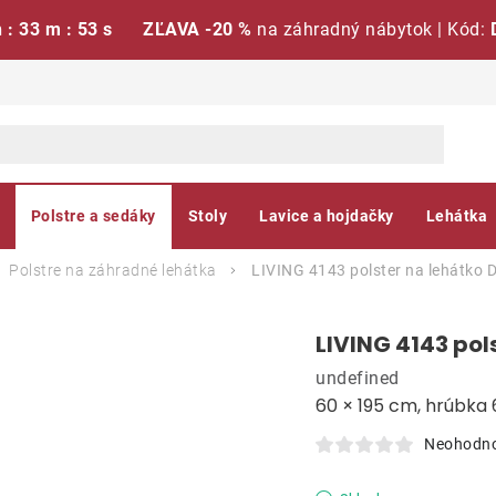
h : 33 m : 52 s
ZĽAVA -20 %
na záhradný nábytok | Kód:
Polstre a sedáky
Stoly
Lavice a hojdačky
Lehátka
Polstre na záhradné lehátka
LIVING 4143 polster na lehátko
D
LIVING 4143 pol
undefined
60 × 195 cm, hrúbka
Neohodn