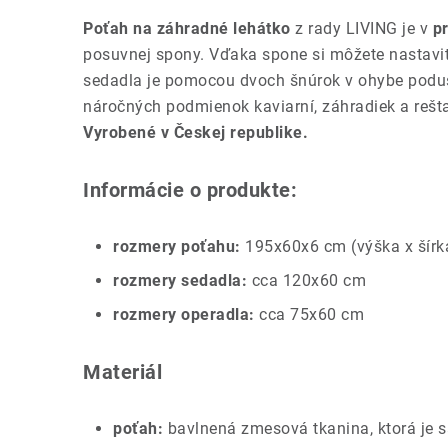
Poťah na záhradné lehátko
z rady LIVING je v
p
posuvnej spony. Vďaka spone si môžete nastaviť
sedadla je pomocou dvoch šnúrok v ohybe podušky
náročných podmienok kaviarní, záhradiek a rešt
Vyrobené v Českej republike.
Informácie o produkte:
rozmery poťahu:
195x60x6 cm (výška x šírk
rozmery sedadla:
cca 120x60 cm
rozmery operadla:
cca 75x60 cm
Materiál
poťah:
bavlnená zmesová tkanina, ktorá je 