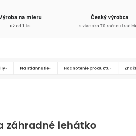
Výroba na mieru
Český výrobca
už od 1 ks
s viac ako 70-ročnou tradíc
ily
Na stiahnutie
Hodnotenie produktu
Znač
na záhradné lehátko