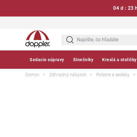
04 d : 23 
Prejsť
na
obsah
Sedacie súpravy
Slnečníky
Kreslá a stoličky
Domov
Záhradný nábytok
Polstre a sedáky