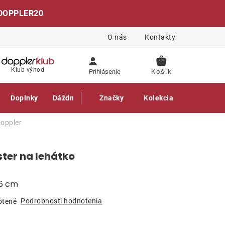
DOPPLER20
O nás
Kontakty
NÁKUPNÝ
Klub výhod
Prihlásenie
KOŠÍK
Doplnky
Dáždniky
Gastro produkty
Značky
Kolekcia
oppler
ster na lehátko
 6 cm
Podrobnosti hodnotenia
otené