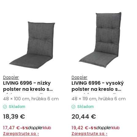
Lehátka
s
n
p
i
Doplnky
r
e
o
p
d
r
Dáždniky
u
o
k
d
Gastro produkty
t
u
o
k
Kolekcia
Doppler
Doppler
v
t
LIVING 6996 - nízky
LIVING 6996 - vysoký
polster na kreslo s
polster na kreslo s
o
nízkym operadlom
vysokým operadlom
Predávané značky
48 × 100 cm, hrúbka 6 cm
48 × 119 cm, hrúbka 6 cm
v
Skladom
Skladom
Klub výhod
18,39 €
20,44 €
17,47 €
19,42 €
−5%
−5%
O nás
Zaregistrujte sa
›
Zaregistrujte sa
›