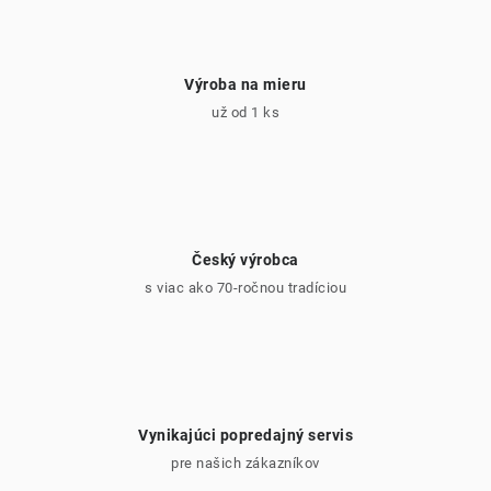
ý
p
i
Výroba na mieru
s
už od 1 ks
u
Český výrobca
s viac ako 70-ročnou tradíciou
Vynikajúci popredajný servis
pre našich zákazníkov