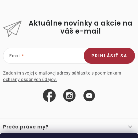
Aktuálne novinky a akcie na
váš e-mail
Email
PRIHLÁSIŤ SA
Zadaním svojej e-mailovej adresy súhlasíte s
podmienkami
ochrany osobných údajov.
Z
á
Prečo práve my?
p
O nás