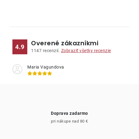
O
v
l
Overené zákazníkmi
á
4.9
d
1147
recenzií.
Zobraziť všetky recenzie
a
c
Maria Vagundova
i
e
p
r
v
Doprava zadarmo
k
pri nákupe nad 80 €
y
v