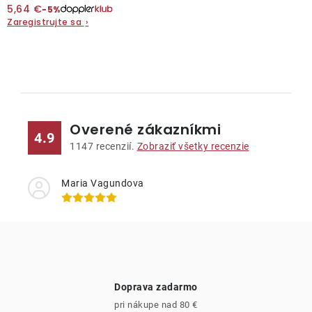
5,64 €
−5%
Zaregistrujte sa
›
O
v
l
Overené zákazníkmi
á
4.9
d
1147
recenzií.
Zobraziť všetky recenzie
a
c
Maria Vagundova
i
e
p
r
v
Doprava zadarmo
k
pri nákupe nad 80 €