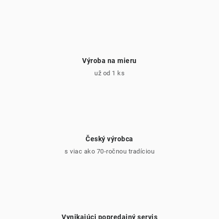
y
v
ý
p
i
Výroba na mieru
s
už od 1 ks
u
Český výrobca
s viac ako 70-ročnou tradíciou
Vynikajúci popredajný servis