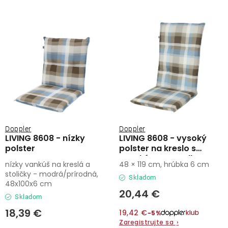
Lehátka
s
n
p
i
Doplnky
r
e
o
p
d
r
Dáždniky
u
o
k
d
Gastro produkty
t
u
o
k
Kolekcia
Doppler
Doppler
v
t
LIVING 8608 - nízky
LIVING 8608 - vysoký
polster
polster na kreslo s
o
vysokým operadlom
Predávané značky
nízky vankúš na kreslá a
48 × 119 cm, hrúbka 6 cm
v
stoličky - modrá/prírodná,
Skladom
48x100x6 cm
Klub výhod
20,44 €
Skladom
18,39 €
19,42 €
−5%
O nás
Zaregistrujte sa
›