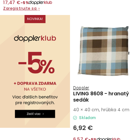
17,47 €
−5%
Zaregistrujte sa
›
Kontakty
Doppler
LIVING 8608 - hranatý
sedák
40 × 40 cm, hrúbka 4 cm
Skladom
6,92 €
6,57 €
−5%