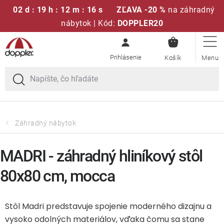
02 d : 19 h : 12 m : 16 s
ZĽAVA -20 %
na záhradný
nábytok | Kód:
DOPPLER20
NÁKUPN
Prejsť
Sedacie súpravy
KOŠÍK
na
obsah
Slnečníky
Kreslá a stoličky
Záhradný nábytok
Polstre a sedáky
MADRI - záhradný hliníkový stôl
Stoly
80x80 cm, mocca
Lavice a hojdačky
Stôl Madri predstavuje spojenie moderného dizajnu a
vysoko odolných materiálov, vďaka čomu sa stane