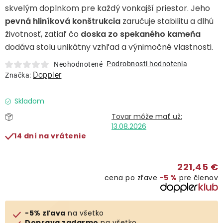
Lehátka
skvelým doplnkom pre každý vonkajší priestor. Jeho
pevná hliníková konštrukcia
zaručuje stabilitu a dlhú
životnosť, zatiaľ čo
doska zo spekaného kameňa
Doplnky
dodáva stolu unikátny vzhľad a výnimočné vlastnosti.
Podrobnosti hodnotenia
Neohodnotené
Dáždniky
Doppler
Značka:
Gastro produkty
Skladom
Kolekcia
13.08.2026
14 dní na vrátenie
Predávané značky
221,45 €
cena po zľave
−5 %
pre členov
Klub výhod
-5% zľava
na všetko
O nás
Doprava zadarmo
na všetko