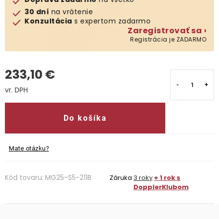
30 dní
na vrátenie
Kontakty
Konzultácia
s expertom zadarmo
Zaregistrovať sa ›
Registrácia je ZADARMO
233,10 €
Jednotková cena:
Do košíka
Mate otázku?
Kód tovaru:
MG25-S5-211B
Záruka
3 roky
+ 1 rok s
DopplerKlubom