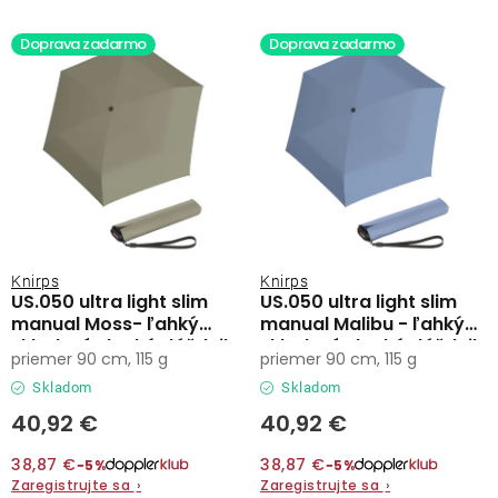
Lehátka
s
n
Doprava zadarmo
Doprava zadarmo
p
i
Doplnky
r
e
o
p
d
r
Dáždniky
u
o
k
d
Gastro produkty
t
u
o
k
Kolekcia
Knirps
Knirps
v
t
US.050 ultra light slim
US.050 ultra light slim
manual Moss- ľahký
manual Malibu - ľahký
o
skladací plochý dáždnik
skladací plochý dáždnik
Predávané značky
priemer 90 cm, 115 g
priemer 90 cm, 115 g
v
Skladom
Skladom
Klub výhod
40,92 €
40,92 €
38,87 €
38,87 €
−5%
−5%
O nás
Zaregistrujte sa
›
Zaregistrujte sa
›