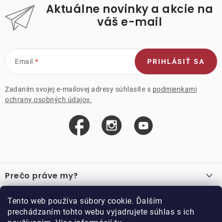
Aktuálne novinky a akcie na
váš e-mail
Email
PRIHLÁSIŤ SA
Zadaním svojej e-mailovej adresy súhlasíte s
podmienkami
ochrany osobných údajov.
Z
á
Prečo práve my?
p
ä
O nás
Důležité odkazy
Tento web používa súbory cookie. Ďalším
Recenzie
t
prechádzaním tohto webu vyjadrujete súhlas s ich
Velkoobchod
Akcie