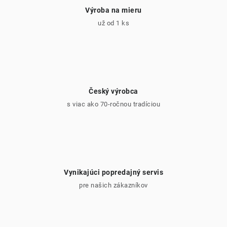
i
Výroba na mieru
s
už od 1 ks
u
Český výrobca
s viac ako 70-ročnou tradíciou
Vynikajúci popredajný servis
pre našich zákazníkov