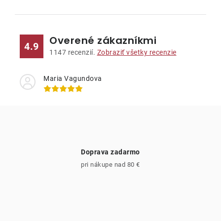
O
v
l
Overené zákazníkmi
á
4.9
d
1147
recenzií.
Zobraziť všetky recenzie
a
c
Maria Vagundova
i
e
p
r
v
Doprava zadarmo
k
pri nákupe nad 80 €
y
v
ý
p