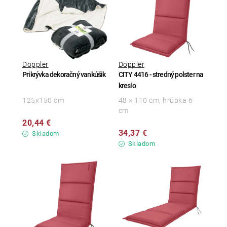
Doppler
Doppler
Prikrývka dekoračný vankúšik
CITY 4416 - stredný polster na
kreslo
125x150 cm
48 × 110 cm, hrúbka 6
cm
20,44 €
34,37 €
Skladom
Skladom