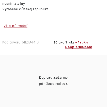
nesnímateľný.
Vyrobené v Českej republike.
Viac informácií
Kód tovaru:
5112184416
Záruka
3 roky
+ 1 rok s
DopplerKlubom
Doprava zadarmo
pri nákupe nad 80 €