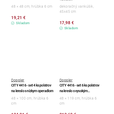
48 × 48 cm, hrúbka 6 cm
dekoračný vankúšik,
45x45 cm
19,21 €
17,98 €
Skladom
Skladom
Doppler
Doppler
CITY 4416 - set 4 ks polstrov
CITY 4416 - set 6 ks polstrov
na kreslo s nízkym operadlom
na kreslo s vysokým
operadlom
48 × 100 cm, hrúbka 6
48 × 119 cm, hrúbka 6
cm
cm