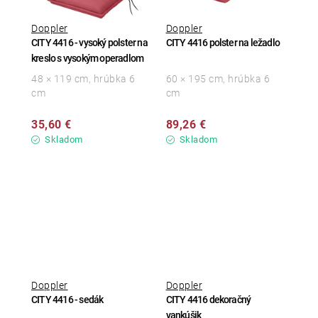
Doppler
Doppler
CITY 4416 - vysoký polster na
CITY 4416 polster na ležadlo
kreslo s vysokým operadlom
48 × 119 cm, hrúbka 6
60 × 195 cm, hrúbka 6
cm
cm
35,60 €
89,26 €
Skladom
Skladom
Doppler
Doppler
CITY 4416 - sedák
CITY 4416 dekoračný
vankúšik