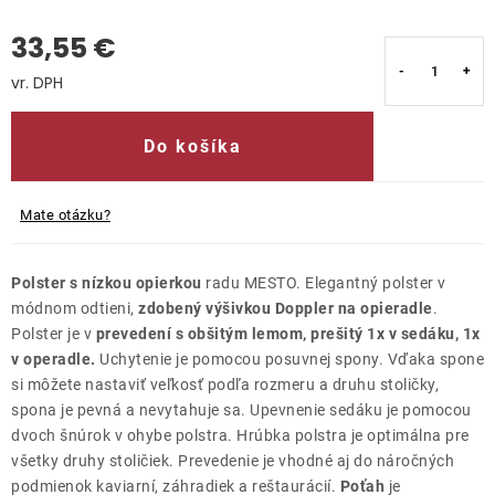
33,55 €
Kontakty
Jednotková cena:
Do košíka
Mate otázku?
Polster s nízkou opierkou
radu MESTO. Elegantný polster v
módnom odtieni,
zdobený výšivkou Doppler na opieradle
.
Polster je v
prevedení s obšitým lemom, prešitý 1x v sedáku, 1x
v operadle.
Uchytenie je pomocou posuvnej spony. Vďaka spone
si môžete nastaviť veľkosť podľa rozmeru a druhu stoličky,
spona je pevná a nevytahuje sa. Upevnenie sedáku je pomocou
dvoch šnúrok v ohybe polstra. Hrúbka polstra je optimálna pre
všetky druhy stoličiek. Prevedenie je vhodné aj do náročných
podmienok kaviarní, záhradiek a reštaurácií.
Poťah
je