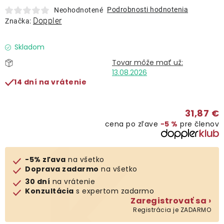
Lehátka
Podrobnosti hodnotenia
Neohodnotené
Doppler
Značka:
Doplnky
Skladom
Dáždniky
13.08.2026
14 dní na vrátenie
Gastro produkty
31,87 €
cena po zľave
−5 %
pre členov
Kolekcia
Predávané značky
-5% zľava
na všetko
Doprava zadarmo
na všetko
30 dní
na vrátenie
Klub výhod
Konzultácia
s expertom zadarmo
Zaregistrovať sa ›
Registrácia je ZADARMO
O nás