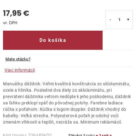
17,95 €
Kontakty
Jednotková cena:
Do košíka
Mate otázku?
Viac informácií
Manuálny dáždnik. Veľmi kvalitná konštrukcia zo sklolaminátu,
ocele a hliníka. Posledné dva diely zo sklolaminátu, pri
prevrátení dáždnika vetrom nedôjde k jeho poškodeniu, dáždnik
sa ľahko preklopí späť do pôvodnej polohy. Farebne ladiaca
rúčka s poťahom. Rúčka s logom doppler. Dáždnik vhodný do
kabelky. Veľká strecha. Polyesterová poťah je odolný voči
zmenám vlhkosti a teplôt, nezráža sa. Minimum reklamácií.
Kód tovaru:
726465K02
Záruka
3 roky
+ 1 rok s