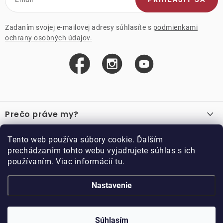
Zadaním svojej e-mailovej adresy súhlasíte s
podmienkami
ochrany osobných údajov.
Z
á
Prečo práve my?
p
ä
O nás
Důležité odkazy
Tento web používa súbory cookie. Ďalším
Recenzie
t
prechádzaním tohto webu vyjadrujete súhlas s ich
Velkoobchod
Akcie
i
používaním.
Viac informácií tu
.
O nákupe
Vzorková prodejna
e
Vrátenie a reklamácia
Kontakty
Nastavenie
Kontakty
Obchodné podmienky
Kariéra
Podmienky vernostného programu
Doppler CZ spol. s.r.o.,
Doppler klub
Trocnovská 70, 374 01
Súhlasím
Copyright 2026
DOPPLER CZ spol. s r.o.
. Všetky práva vyhradené.