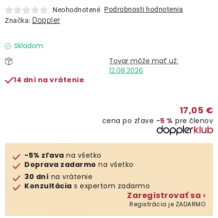
Lehátka
Podrobnosti hodnotenia
Neohodnotené
Doppler
Značka:
Doplnky
Skladom
Dáždniky
12.08.2026
14 dní na vrátenie
Gastro produkty
17,05 €
cena po zľave
−5 %
pre členov
Kolekcia
Predávané značky
-5% zľava
na všetko
Doprava zadarmo
na všetko
30 dní
na vrátenie
Klub výhod
Konzultácia
s expertom zadarmo
Zaregistrovať sa ›
Registrácia je ZADARMO
O nás