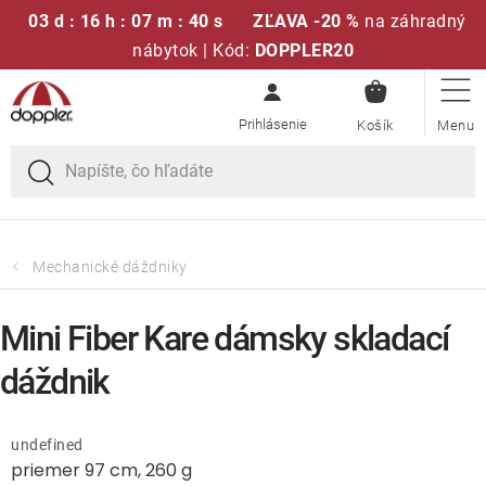
03 d : 16 h : 07 m : 40 s
ZĽAVA -20 %
na záhradný
nábytok | Kód:
DOPPLER20
NÁKUPN
Prejsť
Sedacie súpravy
KOŠÍK
na
obsah
Slnečníky
Kreslá a stoličky
Mechanické dáždniky
Polstre a sedáky
Mini Fiber Kare dámsky skladací
Stoly
dáždnik
Lavice a hojdačky
undefined
priemer 97 cm, 260 g