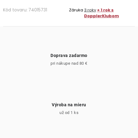
Kód tovaru:
74015731
Záruka
3 roky
+ 1 rok s
DopplerKlubom
Doprava zadarmo
pri nákupe nad 80 €
Výroba na mieru
už od 1 ks