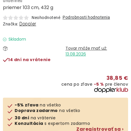
undefined
Lehátka
priemer 103 cm, 432 g
Podrobnosti hodnotenia
Neohodnotené
Doplnky
Doppler
Značka:
Dáždniky
Skladom
13.08.2026
Gastro produkty
14 dní na vrátenie
Kolekcia
38,85 €
cena po zľave
−5 %
pre členov
Predávané značky
-5% zľava
na všetko
Klub výhod
Doprava zadarmo
na všetko
30 dní
na vrátenie
Konzultácia
s expertom zadarmo
O nás
Zaregistrovať sa ›