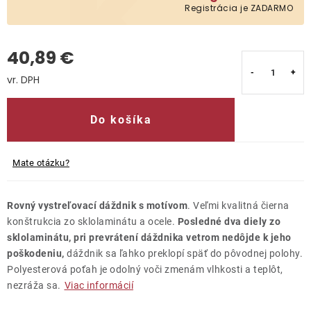
Registrácia je ZADARMO
Kontakty
40,89 €
Jednotková cena:
Do košíka
Mate otázku?
Rovný vystreľovací dáždnik s motívom
. Veľmi kvalitná čierna
konštrukcia zo sklolaminátu a ocele.
Posledné dva diely zo
sklolaminátu, pri prevrátení dáždnika vetrom nedôjde k jeho
poškodeniu,
dáždnik sa ľahko preklopí späť do pôvodnej polohy.
Polyesterová poťah je odolný voči zmenám vlhkosti a teplôt,
nezráža sa.
Viac informácií