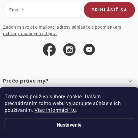
Email
PRIHLÁSIŤ SA
Zadaním svojej e-mailovej adresy súhlasíte s
podmienkami
ochrany osobných údajov.
Z
á
Prečo práve my?
p
ä
O nás
Důležité odkazy
Tento web používa súbory cookie. Ďalším
Recenzie
t
prechádzaním tohto webu vyjadrujete súhlas s ich
Velkoobchod
Akcie
i
používaním.
Viac informácií tu
.
O nákupe
Vzorková prodejna
e
Vrátenie a reklamácia
Kontakty
Nastavenie
Kontakty
Obchodné podmienky
Kariéra