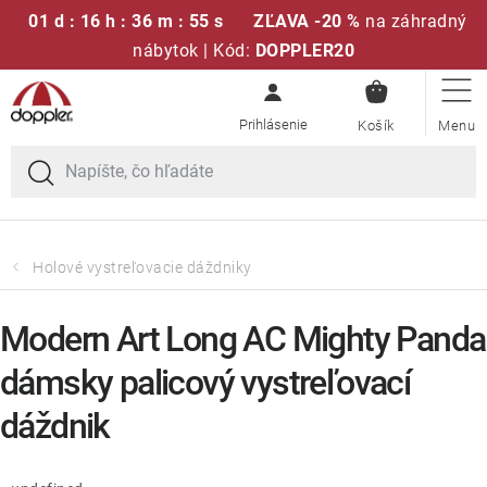
01 d : 16 h : 36 m : 55 s
ZĽAVA -20 %
na záhradný
nábytok | Kód:
DOPPLER20
NÁKUPN
Prejsť
Sedacie súpravy
KOŠÍK
na
obsah
Slnečníky
Kreslá a stoličky
Holové vystreľovacie dáždniky
Polstre a sedáky
Modern Art Long AC Mighty Panda
Stoly
dámsky palicový vystreľovací
dáždnik
Lavice a hojdačky