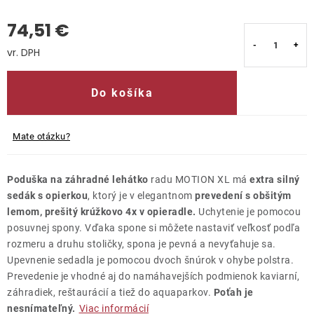
74,51 €
Kontakty
Jednotková cena:
Do košíka
Mate otázku?
Poduška na záhradné lehátko
radu MOTION XL má
extra silný
sedák s opierkou
, ktorý je v elegantnom
prevedení s obšitým
lemom, prešitý krúžkovo 4x v opieradle.
Uchytenie je pomocou
posuvnej spony. Vďaka spone si môžete nastaviť veľkosť podľa
rozmeru a druhu stoličky, spona je pevná a nevyťahuje sa.
Upevnenie sedadla je pomocou dvoch šnúrok v ohybe polstra.
Prevedenie je vhodné aj do namáhavejších podmienok kaviarní,
záhradiek, reštaurácií a tiež do aquaparkov.
Poťah je
nesnímateľný.
Viac informácií