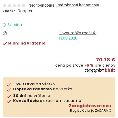
Lehátka
Podrobnosti hodnotenia
Neohodnotené
Doppler
Značka:
Doplnky
Skladom
Dáždniky
13.08.2026
14 dní na vrátenie
Gastro produkty
70,78 €
cena po zľave
−5 %
pre členov
Kolekcia
Predávané značky
-5% zľava
na všetko
Doprava zadarmo
na všetko
30 dní
na vrátenie
Klub výhod
Konzultácia
s expertom zadarmo
Zaregistrovať sa ›
Registrácia je ZADARMO
O nás