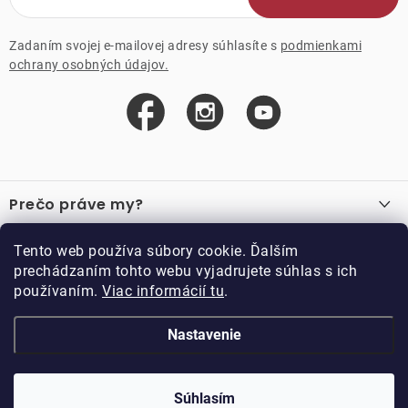
Zadaním svojej e-mailovej adresy súhlasíte s
podmienkami
ochrany osobných údajov.
Z
á
Prečo práve my?
p
ä
O nás
Důležité odkazy
Tento web používa súbory cookie. Ďalším
Recenzie
t
prechádzaním tohto webu vyjadrujete súhlas s ich
Velkoobchod
Akcie
i
používaním.
Viac informácií tu
.
O nákupe
Vzorková prodejna
e
Vrátenie a reklamácia
Kontakty
Nastavenie
Kontakty
Obchodné podmienky
Kariéra
Podmienky vernostného programu
Doppler CZ spol. s.r.o.,
Doppler klub
Trocnovská 70, 374 01
Súhlasím
Copyright 2026
DOPPLER CZ spol. s r.o.
. Všetky práva vyhradené.