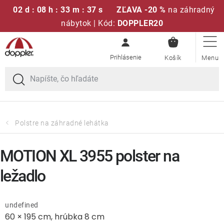
02 d : 08 h : 33 m : 37 s
ZĽAVA -20 %
na záhradný
nábytok | Kód:
DOPPLER20
NÁKUPN
Prejsť
Sedacie súpravy
KOŠÍK
na
obsah
Slnečníky
Kreslá a stoličky
Polstre na záhradné lehátka
Polstre a sedáky
MOTION XL 3955 polster na
Stoly
ležadlo
Lavice a hojdačky
undefined
60 × 195 cm, hrúbka 8 cm