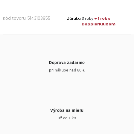
Kód tovaru:
5143103955
Záruka
3 roky
+ 1 rok s
DopplerKlubom
Doprava zadarmo
pri nákupe nad 80 €
Výroba na mieru
už od 1 ks