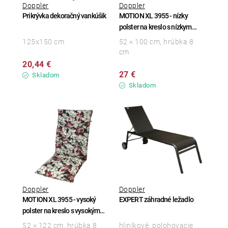
Doppler
Doppler
Prikrývka dekoračný vankúšik
MOTION XL 3955 - nízky
polster na kreslo s nízkym
operadlom
125x150 cm
52 × 100 cm, hrúbka 8
cm
20,44 €
27 €
Skladom
Skladom
Doppler
Doppler
MOTION XL 3955 - vysoký
EXPERT záhradné ležadlo
polster na kreslo s vysokým
operadlom
52 × 122 cm, hrúbka 8
hliníkové, polohovacie