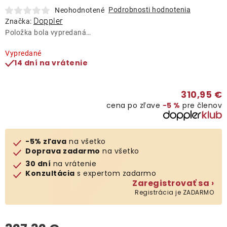
Lehátka
Podrobnosti hodnotenia
Neohodnotené
Doppler
Značka:
Položka bola vypredaná…
Doplnky
Vypredané
14 dní na vrátenie
Dáždniky
310,95 €
Gastro produkty
cena po zľave
−5 %
pre členov
Kolekcia
-5% zľava
na všetko
Doprava zadarmo
na všetko
Predávané značky
30 dní
na vrátenie
Konzultácia
s expertom zadarmo
Zaregistrovať sa ›
Klub výhod
Registrácia je ZADARMO
O nás