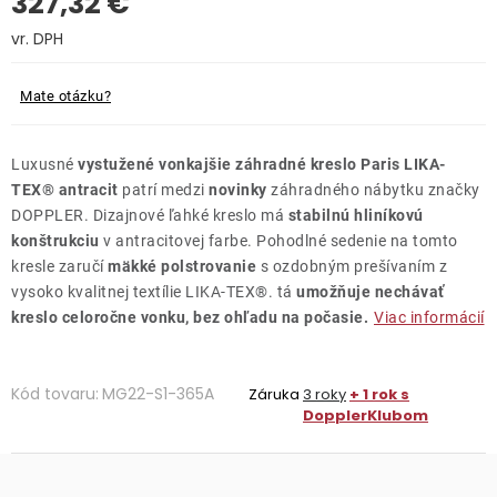
327,32 €
Kontakty
Jednotková cena:
Mate otázku?
Luxusné
vystužené vonkajšie
záhradné kreslo
Paris LIKA-
TEX® antracit
patrí medzi
novinky
záhradného nábytku značky
DOPPLER. Dizajnové ľahké kreslo má
stabilnú hliníkovú
konštrukciu
v antracitovej farbe. Pohodlné sedenie na tomto
kresle zaručí
mäkké polstrovanie
s ozdobným prešívaním z
vysoko kvalitnej textílie LIKA-TEX®. tá
umožňuje nechávať
kreslo celoročne vonku, bez ohľadu na počasie.
Viac informácií
Kód tovaru:
MG22-S1-365A
Záruka
3 roky
+ 1 rok s
DopplerKlubom