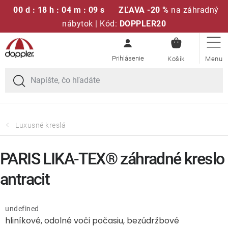
00 d : 18 h : 04 m : 09 s
ZĽAVA -20 %
na záhradný
nábytok | Kód:
DOPPLER20
NÁKUPN
Prejsť
Sedacie súpravy
KOŠÍK
na
obsah
Slnečníky
Kreslá a stoličky
Luxusné kreslá
Polstre a sedáky
PARIS LIKA-TEX® záhradné kreslo
Stoly
antracit
Lavice a hojdačky
undefined
hliníkové, odolné voči počasiu, bezúdržbové