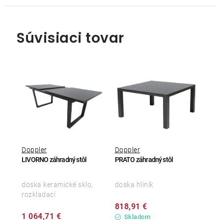
Súvisiaci tovar
Doppler
Doppler
LIVORNO záhradný stôl
PRATO záhradný stôl
doska keramické sklo,
doska hliník
rozkladací
818,91 €
1 064,71 €
Skladom