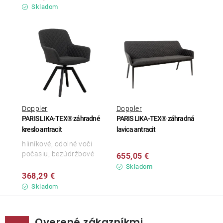
Skladom
Doppler
Doppler
PARIS LIKA-TEX® záhradné
PARIS LIKA-TEX® záhradná
kreslo antracit
lavica antracit
hliníkové, odolné voči
počasiu, bezúdržbové
655,05 €
Skladom
368,29 €
Skladom
Overené zákazníkmi