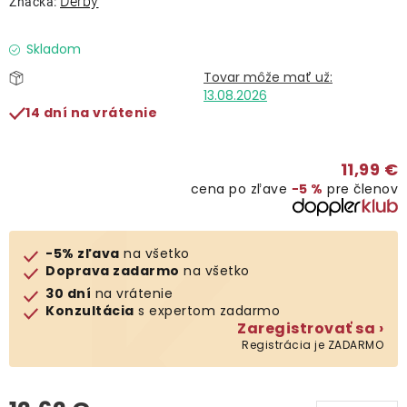
Derby
Značka:
Lehátka
Skladom
Doplnky
13.08.2026
14 dní na vrátenie
Dáždniky
11,99 €
Gastro produkty
cena po zľave
−5 %
pre členov
Kolekcia
-5% zľava
na všetko
Doprava zadarmo
na všetko
Predávané značky
30 dní
na vrátenie
Konzultácia
s expertom zadarmo
Zaregistrovať sa ›
Klub výhod
Registrácia je ZADARMO
O nás