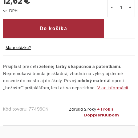
12,62 €
Kontakty
Jednotková cena:
Do košíka
Mate otázku?
Pršiplášť pre deti
zelenej farby s kapucňou a patentkami.
Nepremokavá bunda je skladná, vhodná na výlety aj denné
nosenie do mesta aj do školy. Pevný
odolný materiál
oproti
‚‚bežným"" pršiplášťom, len tak sa nepretrhne.
Viac informácií
Kód tovaru:
77495GN
Záruka
2 roky
+ 1 rok s
DopplerKlubom