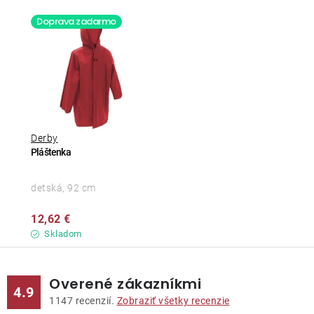
Doprava zadarmo
Derby
Pláštenka
detská, 92 cm
12,62 €
Skladom
Overené zákazníkmi
4.9
1147
recenzií.
Zobraziť všetky recenzie