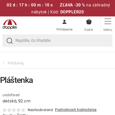
02 d : 17 h : 00 m : 10 s
ZĽAVA -20 %
na záhradný
nábytok | Kód:
DOPPLER20
NÁKUPN
Prejsť
Sedacie súpravy
KOŠÍK
na
obsah
Slnečníky
Kreslá a stoličky
Pláštenky
Polstre a sedáky
Pláštenka
Stoly
undefined
detská, 92 cm
Lavice a hojdačky
Podrobnosti hodnotenia
Neohodnotené