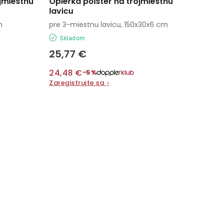
ojmiestnu
Opierka polster na trojmiestnu
lavicu
m
pre 3-miestnu lavicu, 150x30x6 cm
Skladom
25,77 €
24,48 €
−5%
Zaregistrujte sa
›