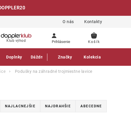
DOPPLER20
O nás
Kontakty
NÁKUPNÝ
Klub výhod
Prihlásenie
KOŠÍK
Doplnky
Dáždniky
Gastro produkty
Značky
Kolekcia
ice
Podušky na záhradné trojmiestne lavice
NAJLACNEJŠIE
NAJDRAHŠIE
ABECEDNE