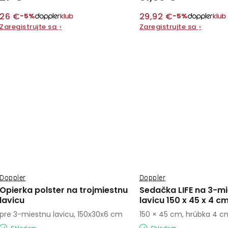
26 €
29,92 €
−5%
−5%
Zaregistrujte sa
›
Zaregistrujte sa
›
Doppler
Doppler
Opierka polster na trojmiestnu
Sedačka LIFE na 3-m
lavicu
lavicu 150 x 45 x 4 c
pre 3-miestnu lavicu, 150x30x6 cm
150 × 45 cm, hrúbka 4 c