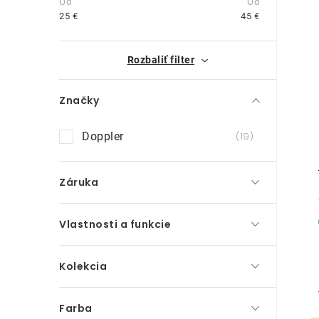
n
25
€
45
€
ý
i
Rozbaliť filter
p
a
Značky
n
Doppler
19
e
l
Záruka
Vlastnosti a funkcie
Kolekcia
Farba