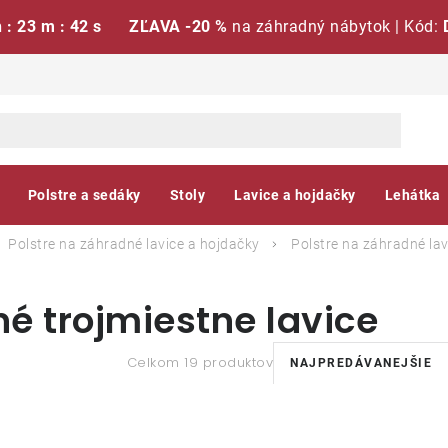
h : 23 m : 42 s
ZĽAVA -20 %
na záhradný nábytok | Kód:
Polstre a sedáky
Stoly
Lavice a hojdačky
Lehátka
Polstre na záhradné lavice a hojdačky
Polstre na záhradné lav
é trojmiestne lavice
R
Celkom 19 produktov
NAJPREDÁVANEJŠIE
a
V
d