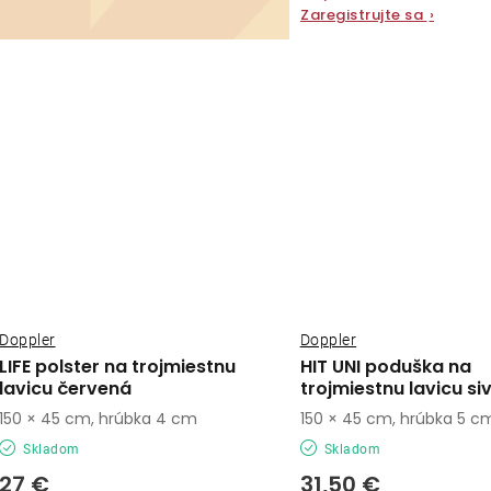
Zaregistrujte sa
›
Doppler
Doppler
LIFE polster na trojmiestnu
HIT UNI poduška na
lavicu červená
trojmiestnu lavicu si
150 × 45 cm, hrúbka 4 cm
150 × 45 cm, hrúbka 5 c
Skladom
Skladom
27 €
31,50 €