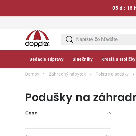
03 d : 16 
Prejsť
na
obsah
Sedacie súpravy
Slnečníky
Kreslá a stoličky
Domov
Záhradný nábytok
Polstre a sedáky
Podušky na záhradn
B
Cena
o
č