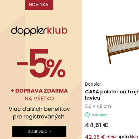
v
v
Doppler
CASA polster na troj
lavicu
150 × 45 cm
Skladom
44,61 €
42,38 €
−5%