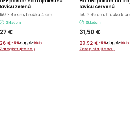
LIFE polster na trojmiestnu
HIT UNI polster na tr
lavicu zelená
lavicu červená
150 × 45 cm, hrúbka 4 cm
150 × 45 cm, hrúbka 5 c
Skladom
Skladom
27 €
31,50 €
26 €
29,92 €
−5%
−5%
Zaregistrujte sa
›
Zaregistrujte sa
›