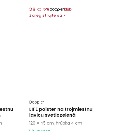
26 €
−5%
Zaregistrujte sa
›
Doppler
iestnu
LIFE polster na trojmiestnu
m
lavicu svetlozelená
m
120 × 45 cm, hrúbka 4 cm