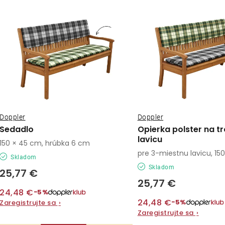
ý
e
p
n
i
s
e
p
p
r
r
o
Doppler
Doppler
o
Sedadlo
Opierka polster na t
d
lavicu
d
150 × 45 cm, hrúbka 6 cm
pre 3-miestnu lavicu, 1
u
Skladom
u
Skladom
25,77 €
k
k
25,77 €
24,48 €
t
−5%
t
24,48 €
−5%
Zaregistrujte sa
›
o
Zaregistrujte sa
›
o