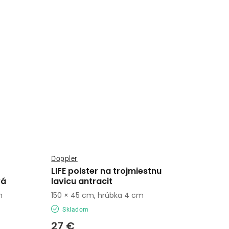
Doppler
LIFE polster na trojmiestnu
vá
lavicu antracit
m
150 × 45 cm, hrúbka 4 cm
Skladom
27 €