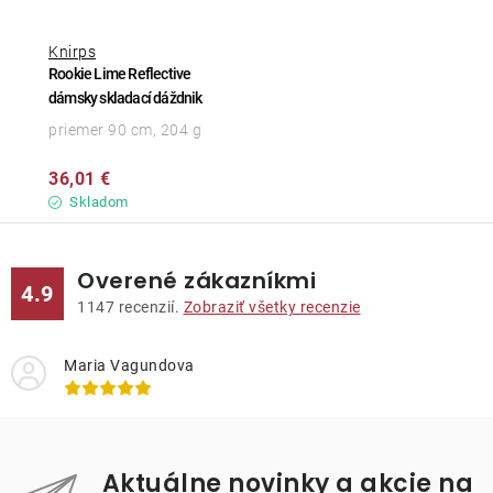
Knirps
Rookie Lime Reflective
dámsky skladací dáždnik
priemer 90 cm, 204 g
36,01 €
Skladom
Overené zákazníkmi
4.9
1147
recenzií.
Zobraziť všetky recenzie
Maria Vagundova
Aktuálne novinky a akcie na