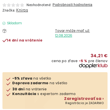
Lehátka
Podrobnosti hodnotenia
Neohodnotené
Knirps
Značka:
Doplnky
Skladom
Dáždniky
12.08.2026
14 dní na vrátenie
Gastro produkty
34,21 €
cena po zľave
−5 %
pre členov
Kolekcia
Predávané značky
-5% zľava
na všetko
Doprava zadarmo
na všetko
30 dní
na vrátenie
Klub výhod
Konzultácia
s expertom zadarmo
Zaregistrovať sa ›
Registrácia je ZADARMO
O nás