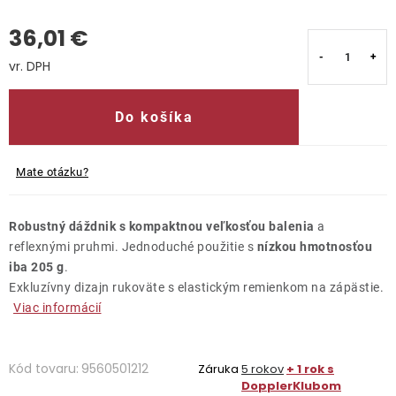
36,01 €
Kontakty
Jednotková cena:
Do košíka
Mate otázku?
Robustný dáždnik s kompaktnou veľkosťou balenia
a
reflexnými pruhmi. Jednoduché použitie s
nízkou hmotnosťou
iba 205 g
.
Exkluzívny dizajn rukoväte s elastickým remienkom na zápästie.
Viac informácií
Kód tovaru:
9560501212
Záruka
5 rokov
+ 1 rok s
DopplerKlubom