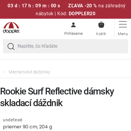
03 d : 17 h : 09 m : 00 s
ZĽAVA -20 %
na záhradný
nábytok | Kód:
DOPPLER20
NÁKUPN
Prejsť
Sedacie súpravy
KOŠÍK
na
obsah
Slnečníky
Kreslá a stoličky
Mechanické dáždniky
Polstre a sedáky
Rookie Surf Reflective dámsky
Stoly
skladací dáždnik
Lavice a hojdačky
undefined
priemer 90 cm, 204 g