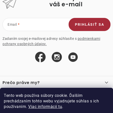
váš e-mail
Email
PRIHLÁSIŤ SA
Zadaním svojej e-mailovej adresy súhlasíte s
podmienkami
ochrany osobných údajov.
Z
á
Prečo práve my?
p
ä
O nás
Důležité odkazy
Tento web používa súbory cookie. Ďalším
Recenzie
t
prechádzaním tohto webu vyjadrujete súhlas s ich
Velkoobchod
Akcie
i
používaním.
Viac informácií tu
.
O nákupe
Vzorková prodejna