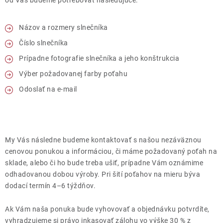
od Vás budeme potrebovať nasledujúce:
Kontakty
Názov a rozmery slnečníka
Číslo slnečníka
Prípadne fotografie slnečníka a jeho konštrukcia
Výber požadovanej farby poťahu
Odoslať na e-mail
My Vás následne budeme kontaktovať s našou nezáväznou
cenovou ponukou a informáciou, či máme požadovaný poťah na
sklade, alebo či ho bude treba ušiť, prípadne Vám oznámime
odhadovanou dobou výroby. Pri šití poťahov na mieru býva
dodací termín 4–6 týždňov.
Ak Vám naša ponuka bude vyhovovať a objednávku potvrdíte,
vyhradzujeme si právo inkasovať zálohu vo výške 30 % z