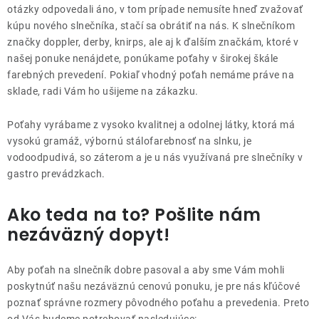
Lehátka
otázky odpovedali áno, v tom prípade nemusíte hneď zvažovať
kúpu nového slnečníka, stačí sa obrátiť na nás. K slnečníkom
značky doppler, derby, knirps, ale aj k ďalším značkám, ktoré v
Doplnky
našej ponuke nenájdete, ponúkame poťahy v širokej škále
farebných prevedení. Pokiaľ vhodný poťah nemáme práve na
sklade, radi Vám ho ušijeme na zákazku.
Dáždniky
Poťahy vyrábame z vysoko kvalitnej a odolnej látky, ktorá má
Gastro produkty
vysokú gramáž, výbornú stálofarebnosť na slnku, je
vodoodpudivá, so záterom a je u nás využívaná pre slnečníky v
gastro prevádzkach.
Kolekcia
Ako teda na to? Pošlite nám
Predávané značky
nezáväzný dopyt!
Klub výhod
Aby poťah na slnečník dobre pasoval a aby sme Vám mohli
poskytnúť našu nezáväznú cenovú ponuku, je pre nás kľúčové
poznať správne rozmery pôvodného poťahu a prevedenia. Preto
O nás