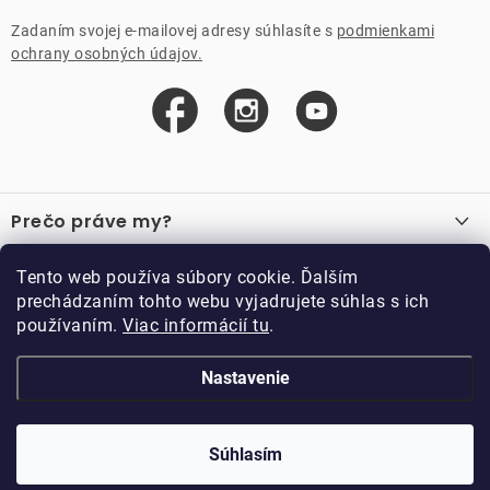
Zadaním svojej e-mailovej adresy súhlasíte s
podmienkami
ochrany osobných údajov.
Z
á
Prečo práve my?
p
ä
O nás
Důležité odkazy
Tento web používa súbory cookie. Ďalším
Recenzie
t
prechádzaním tohto webu vyjadrujete súhlas s ich
Velkoobchod
Akcie
i
používaním.
Viac informácií tu
.
O nákupe
Vzorková prodejna
e
Vrátenie a reklamácia
Kontakty
Nastavenie
Kontakty
Obchodné podmienky
Kariéra
Podmienky vernostného programu
Doppler CZ spol. s.r.o.,
Doppler klub
Súhlasím
Trocnovská 70, 374 01
Copyright 2026
DOPPLER CZ spol. s r.o.
. Všetky práva vyhradené.
Trhové Sviny
Kolekcia
Vytvoril Shoptet
Upravil ROIMARK