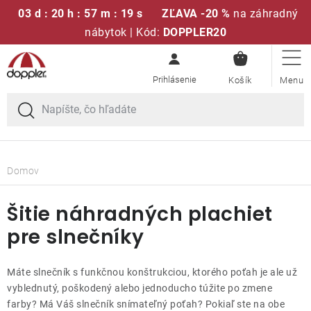
03 d : 20 h : 57 m : 19 s
ZĽAVA -20 %
na záhradný
nábytok | Kód:
DOPPLER20
NÁKUPN
Prejsť
Sedacie súpravy
KOŠÍK
na
obsah
Slnečníky
Kreslá a stoličky
Domov
Polstre a sedáky
Šitie náhradných plachiet
pre slnečníky
Stoly
Máte slnečník s funkčnou konštrukciou, ktorého poťah je ale už
Lavice a hojdačky
vyblednutý, poškodený alebo jednoducho túžite po zmene
farby? Má Váš slnečník snímateľný poťah? Pokiaľ ste na obe