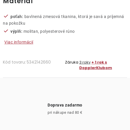
Materiál
poťah:
bavlnená zmesová tkanina, ktorá je savá a príjemná
na pokožku
výplň:
molitan, polyesterové rúno
Viac informácií
Kód tovaru:
5342142660
Záruka
3 roky
+ 1 rok s
DopplerKlubom
Doprava zadarmo
pri nákupe nad 80 €