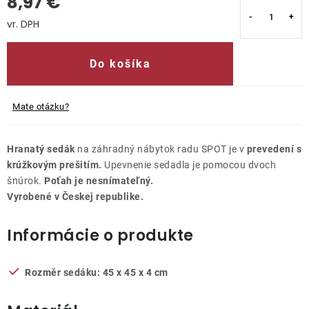
8,97 €
Kontakty
Jednotková cena:
Do košíka
Mate otázku?
Hranatý sedák
na záhradný nábytok radu SPOT je v
prevedení s
krúžkovým prešitím.
Upevnenie sedadla je pomocou dvoch
šnúrok.
Poťah je nesnímateľný.
Vyrobené v Českej republike.
Informácie o produkte
Rozměr sedáku: 45 x 45 x 4 cm