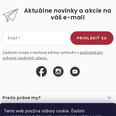
Aktuálne novinky a akcie na
váš e-mail
Email
PRIHLÁSIŤ SA
Zadaním svojej e-mailovej adresy súhlasíte s
podmienkami
ochrany osobných údajov.
Z
á
Prečo práve my?
p
ä
O nás
Důležité odkazy
Tento web používa súbory cookie. Ďalším
Recenzie
t