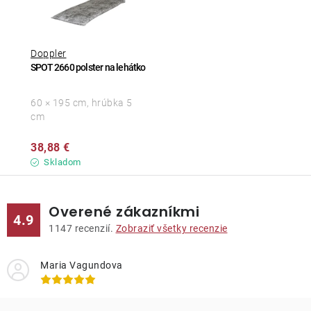
Doppler
SPOT 2660 polster na lehátko
60 × 195 cm, hrúbka 5
cm
38,88 €
Skladom
Overené zákazníkmi
4.9
1147
recenzií.
Zobraziť všetky recenzie
Maria Vagundova