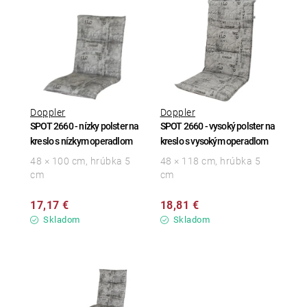
Doppler
Doppler
SPOT 2660 - nízky polster na
SPOT 2660 - vysoký polster na
kreslo s nízkym operadlom
kreslo s vysokým operadlom
48 × 100 cm, hrúbka 5
48 × 118 cm, hrúbka 5
cm
cm
17,17 €
18,81 €
Skladom
Skladom