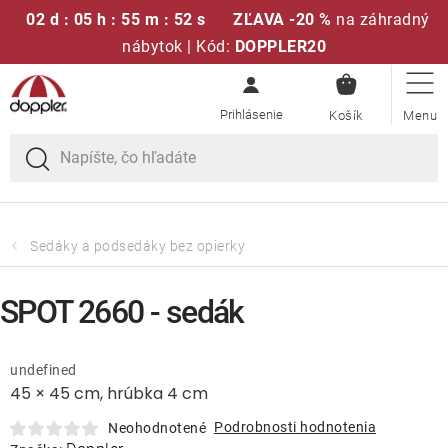
02 d : 05 h : 55 m : 52 s
ZĽAVA -20 %
na záhradný
nábytok | Kód:
DOPPLER20
NÁKUPN
Prejsť
Sedacie súpravy
KOŠÍK
na
obsah
Slnečníky
Kreslá a stoličky
Sedáky a podsedáky bez opierky
Polstre a sedáky
SPOT 2660 - sedák
Stoly
undefined
45 × 45 cm, hrúbka 4 cm
Lavice a hojdačky
Podrobnosti hodnotenia
Neohodnotené