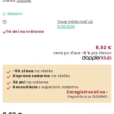
Doppler
Značka:
Lehátka
Skladom
Doplnky
13.08.2026
14 dní na vrátenie
Dáždniky
8,52 €
Gastro produkty
cena po zľave
−5 %
pre členov
Kolekcia
-5% zľava
na všetko
Doprava zadarmo
na všetko
Predávané značky
30 dní
na vrátenie
Konzultácia
s expertom zadarmo
Zaregistrovať sa ›
Klub výhod
Registrácia je ZADARMO
O nás