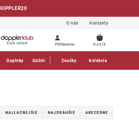
DOPPLER20
O nás
Kontakty
NÁKUPNÝ
Klub výhod
Prihlásenie
KOŠÍK
Doplnky
Dáždniky
Gastro produkty
Značky
Kolekcia
NAJLACNEJŠIE
NAJDRAHŠIE
ABECEDNE