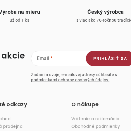
v
Výroba na mieru
Český výrobca
k
už od 1 ks
s viac ako 70-ročnou tradíc
y
v
ý
p
 akcie
Email
PRIHLÁSIŤ SA
s
Zadaním svojej e-mailovej adresy súhlasíte s
podmienkami ochrany osobných údajov.
u
ité odkazy
O nákupe
bchod
Vrátenie a reklamácia
á prodejna
Obchodné podmienky