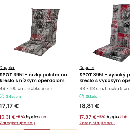
ý
e
p
n
i
s
e
p
p
r
r
o
Doppler
Doppler
o
SPOT 3951 - nízky polster na
SPOT 3951 - vysoký p
d
kreslo s nízkym operadlom
kreslo s vysokým op
d
48 × 100 cm, hrúbka 5 cm
48 × 118 cm, hrúbka 5 c
u
u
Skladom
Skladom
k
k
17,17 €
18,81 €
t
t
16,31 €
17,87 €
−5%
−5%
o
Zaregistrujte sa
›
Zaregistrujte sa
›
o