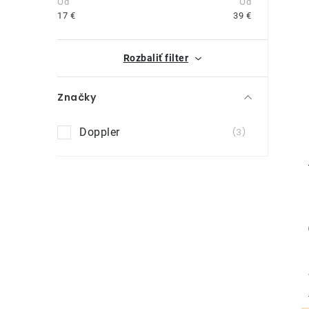
n
17
€
39
€
ý
i
Rozbaliť filter
p
a
Značky
n
Doppler
3
e
l