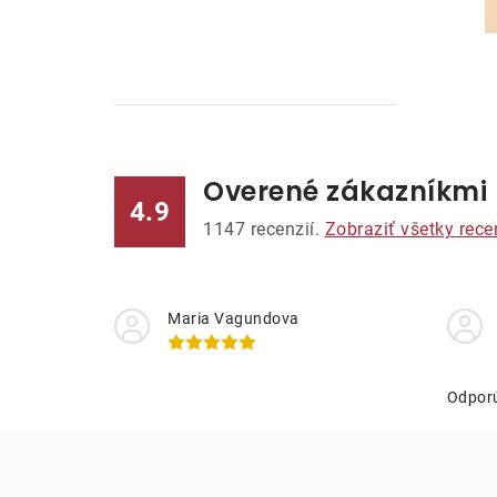
Overené zákazníkmi
l
4.9
1147
recenzií.
Zobraziť všetky rece
Maria Vagundova
i
Odpor
r