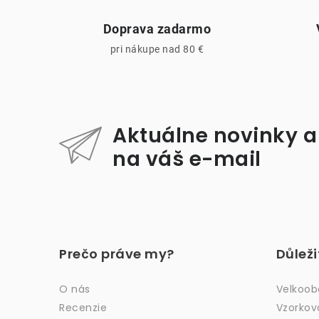
Doprava zadarmo
pri nákupe nad 80 €
Aktuálne novinky a
i
na váš e-mail
Z
á
Prečo práve my?
Důlež
p
ä
O nás
Velkoo
Recenzie
Vzorkov