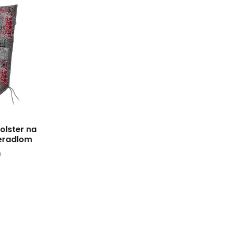
olster na
eradlom
m