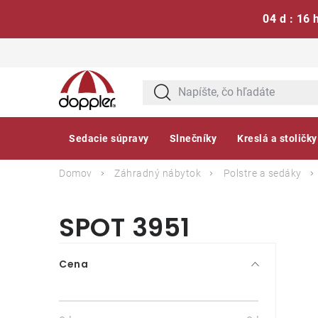
04 d : 16 
Prejsť
na
obsah
Sedacie súpravy
Slnečníky
Kreslá a stoličky
Domov
Záhradný nábytok
Polstre a sedáky
SPOT 3951
B
Cena
o
č