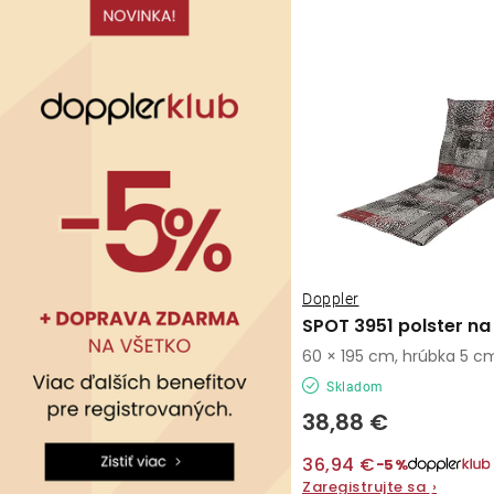
v
v
Doppler
SPOT 3951 polster na
60 × 195 cm, hrúbka 5 c
Skladom
38,88 €
36,94 €
−5%
Zaregistrujte sa
›