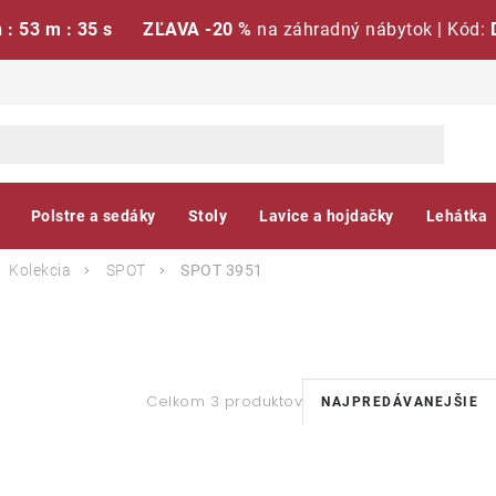
h : 53 m : 35 s
ZĽAVA -20 %
na záhradný nábytok | Kód:
Polstre a sedáky
Stoly
Lavice a hojdačky
Lehátka
Kolekcia
SPOT
SPOT 3951
R
Celkom 3 produktov
NAJPREDÁVANEJŠIE
a
V
d