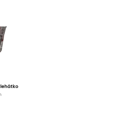
 lehátko
m