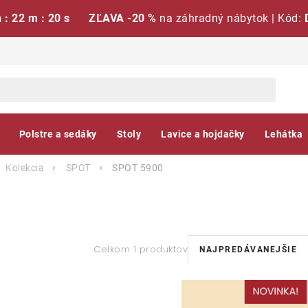
h : 22 m : 19 s
ZĽAVA -20 %
na záhradný nábytok | Kód:
Polstre a sedáky
Stoly
Lavice a hojdačky
Lehátka
Kolekcia
SPOT
SPOT 5900
R
Celkom 1 produktov
NAJPREDÁVANEJŠIE
a
V
d