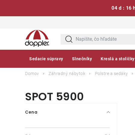
04 d : 16 
Prejsť
na
obsah
Sedacie súpravy
Slnečníky
Kreslá a stoličky
Domov
Záhradný nábytok
Polstre a sedáky
SPOT 5900
B
Cena
o
č