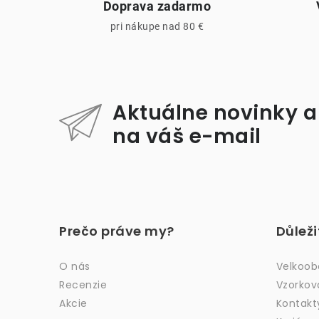
Doprava zadarmo
pri nákupe nad 80 €
Aktuálne novinky a
i
na váš e-mail
Z
á
Prečo práve my?
Důlež
p
ä
O nás
Velkoo
Recenzie
Vzorkov
t
Akcie
Kontakt