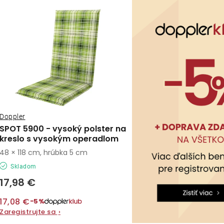
ý
e
p
n
i
s
e
p
p
r
r
o
Doppler
o
SPOT 5900 - vysoký polster na
d
kreslo s vysokým operadlom
d
48 × 118 cm, hrúbka 5 cm
u
u
Skladom
k
k
17,98 €
t
t
17,08 €
−5%
o
Zaregistrujte sa
›
o