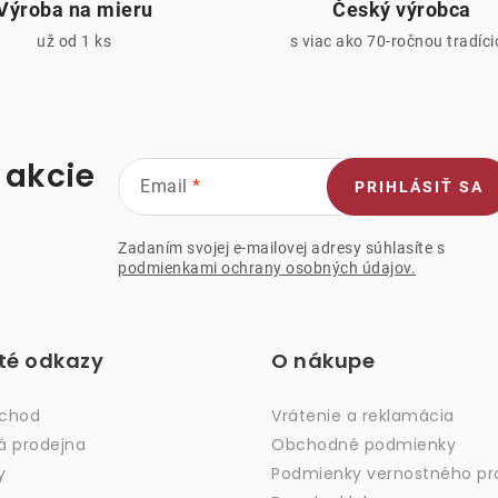
Výroba na mieru
Český výrobca
k
už od 1 ks
s viac ako 70-ročnou tradíc
y
v
ý
p
 akcie
Email
PRIHLÁSIŤ SA
s
Zadaním svojej e-mailovej adresy súhlasíte s
podmienkami ochrany osobných údajov.
u
ité odkazy
O nákupe
bchod
Vrátenie a reklamácia
á prodejna
Obchodné podmienky
y
Podmienky vernostného p