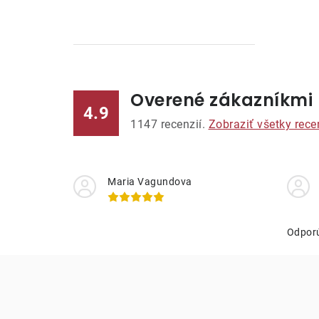
Overené zákazníkmi
l
4.9
1147
recenzií.
Zobraziť všetky rece
Maria Vagundova
i
Odpor
r