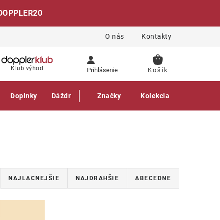
DOPPLER20
O nás
Kontakty
NÁKUPNÝ
Klub výhod
Prihlásenie
KOŠÍK
Doplnky
Dáždniky
Gastro produkty
Značky
Kolekcia
NAJLACNEJŠIE
NAJDRAHŠIE
ABECEDNE