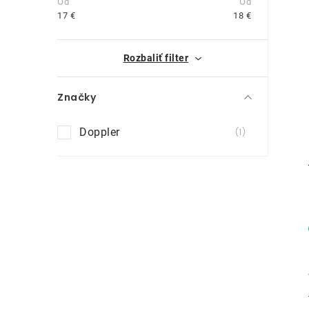
n
17
€
18
€
ý
i
Rozbaliť filter
p
a
Značky
n
Doppler
1
e
l