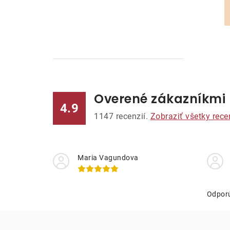
Overené zákazníkmi
l
4.9
1147
recenzií.
Zobraziť všetky rece
Maria Vagundova
i
Odpor