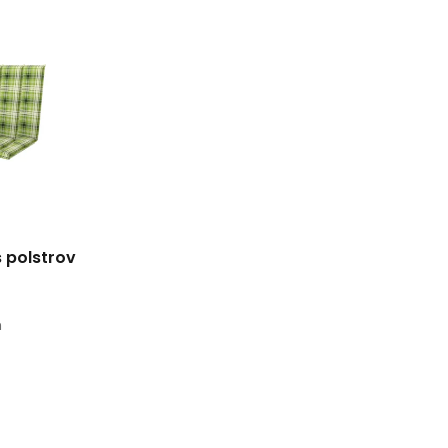
s polstrov
m