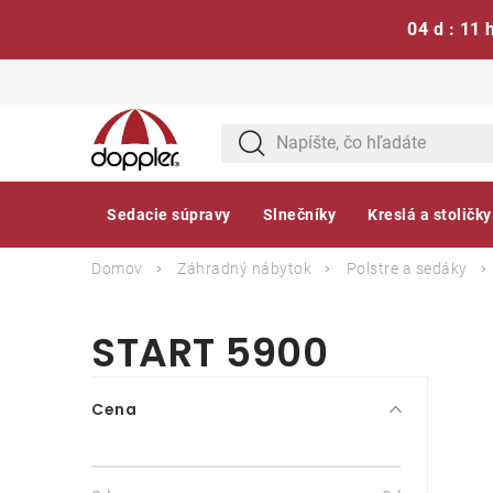
04 d : 11 
Prejsť
na
obsah
Sedacie súpravy
Slnečníky
Kreslá a stoličky
Domov
Záhradný nábytok
Polstre a sedáky
START 5900
B
Cena
o
č