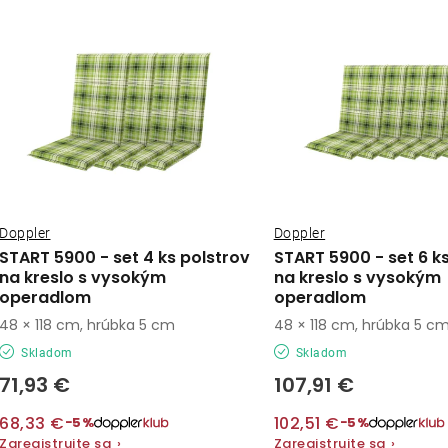
ý
e
p
n
i
s
e
p
p
r
r
o
Doppler
Doppler
o
START 5900 - set 4 ks polstrov
START 5900 - set 6 k
d
na kreslo s vysokým
na kreslo s vysokým
d
operadlom
operadlom
u
u
48 × 118 cm, hrúbka 5 cm
48 × 118 cm, hrúbka 5 c
k
k
Skladom
Skladom
71,93 €
107,91 €
t
t
o
68,33 €
102,51 €
−5%
−5%
o
Zaregistrujte sa
›
Zaregistrujte sa
›