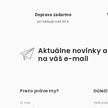
r
Doprava zadarmo
pri nákupe nad 80 €
Aktuálne novinky a
i
na váš e-mail
Z
á
Prečo práve my?
Důlež
p
ä
O nás
Velkoo