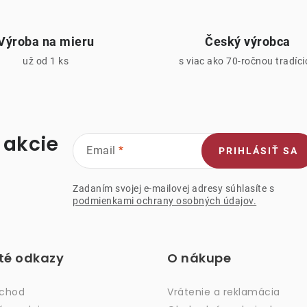
v
Výroba na mieru
Český výrobca
k
už od 1 ks
s viac ako 70-ročnou tradíc
y
v
ý
p
 akcie
Email
PRIHLÁSIŤ SA
s
Zadaním svojej e-mailovej adresy súhlasíte s
podmienkami ochrany osobných údajov.
u
ité odkazy
O nákupe
bchod
Vrátenie a reklamácia