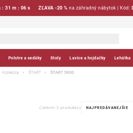
h : 31 m : 06 s
ZĽAVA -20 %
na záhradný nábytok | Kód:
Polstre a sedáky
Stoly
Lavice a hojdačky
Lehátka
Kolekcia
ŠTART
ŠTART 5900
R
Celkom 2 produktov
NAJPREDÁVANEJŠIE
a
V
d