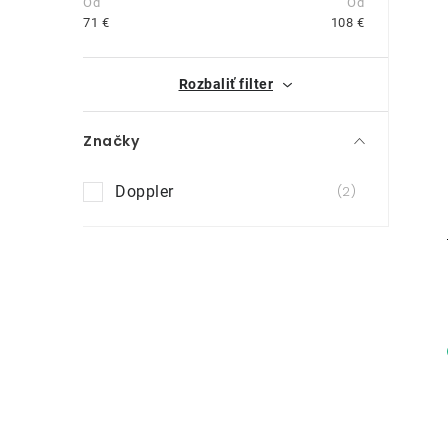
n
71
€
108
€
ý
i
Rozbaliť filter
p
a
Značky
n
Doppler
2
e
l