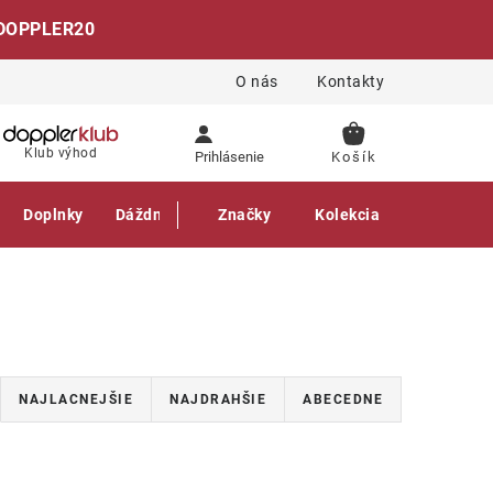
DOPPLER20
O nás
Kontakty
NÁKUPNÝ
Klub výhod
Prihlásenie
KOŠÍK
Doplnky
Dáždniky
Gastro produkty
Značky
Kolekcia
NAJLACNEJŠIE
NAJDRAHŠIE
ABECEDNE