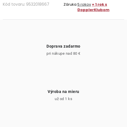
Kód tovaru:
9532018667
Záruka
5 rokov
+ 1 rok s
DopplerKlubom
Doprava zadarmo
pri nákupe nad 80 €
Výroba na mieru
už od 1 ks