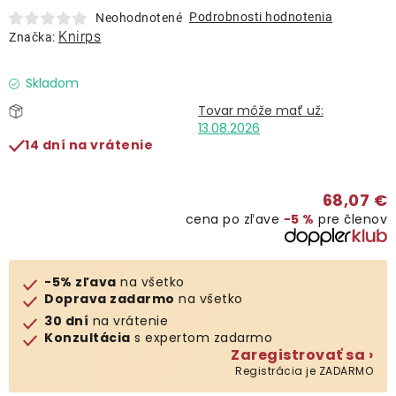
Lehátka
Podrobnosti hodnotenia
Neohodnotené
Knirps
Značka:
Doplnky
Skladom
Dáždniky
13.08.2026
14 dní na vrátenie
Gastro produkty
68,07 €
cena po zľave
−5 %
pre členov
Kolekcia
Predávané značky
-5% zľava
na všetko
Doprava zadarmo
na všetko
30 dní
na vrátenie
Klub výhod
Konzultácia
s expertom zadarmo
Zaregistrovať sa ›
Registrácia je ZADARMO
O nás