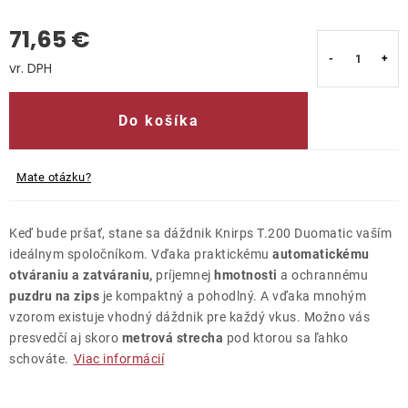
71,65 €
Kontakty
Jednotková cena:
Do košíka
Mate otázku?
Keď bude pršať, stane sa dáždnik Knirps T.200 Duomatic vaším
ideálnym spoločníkom. Vďaka praktickému
automatickému
otváraniu a zatváraniu,
príjemnej
hmotnosti
a ochrannému
puzdru na zips
je kompaktný a pohodlný. A vďaka mnohým
vzorom existuje vhodný dáždnik pre každý vkus. Možno vás
presvedčí aj skoro
metrová strecha
pod ktorou sa ľahko
schováte.
Viac informácií