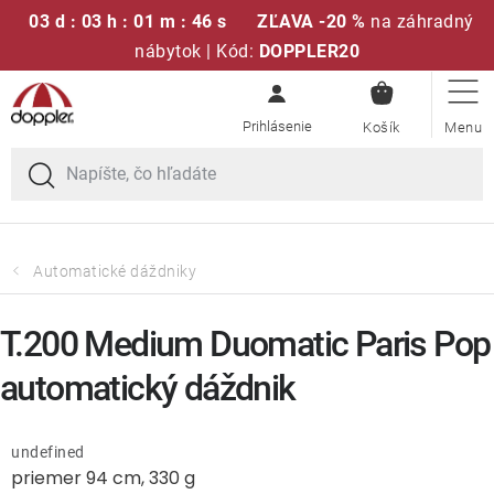
03 d : 03 h : 01 m : 46 s
ZĽAVA -20 %
na záhradný
nábytok | Kód:
DOPPLER20
NÁKUPN
Prejsť
Sedacie súpravy
KOŠÍK
na
obsah
Slnečníky
Kreslá a stoličky
Automatické dáždniky
Polstre a sedáky
T.200 Medium Duomatic Paris Pop
Stoly
automatický dáždnik
Lavice a hojdačky
undefined
priemer 94 cm, 330 g