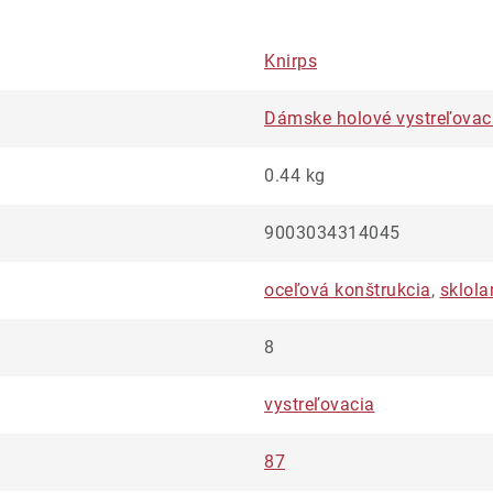
Knirps
Dámske holové vystreľovac
0.44 kg
9003034314045
oceľová konštrukcia
,
sklola
8
vystreľovacia
87