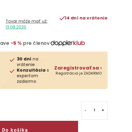
14 dní na vrátenie
13.08.2026
ľave
−5 %
pre členov
30 dní
na
vrátenie
Zaregistrovať sa ›
Konzultácia
s
Registrácia je ZADARMO
expertom
zadarmo
Do košíka