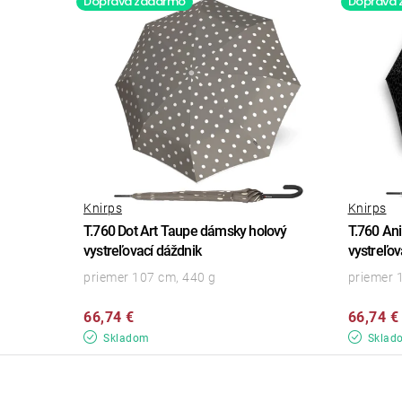
Doprava zadarmo
Doprava
Knirps
Knirps
T.760 Dot Art Taupe dámsky holový
T.760 An
vystreľovací dáždnik
vystreľov
priemer 107 cm, 440 g
priemer 
66,74 €
66,74 €
Skladom
Sklad