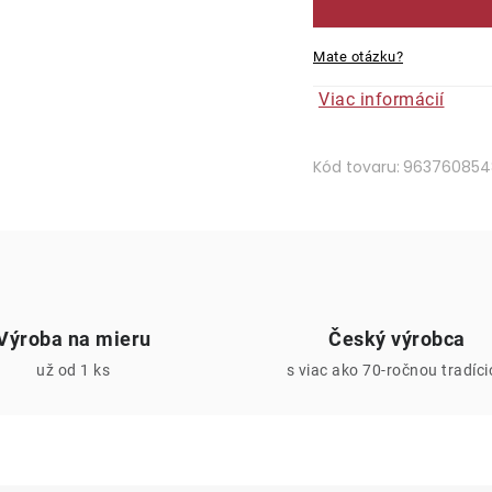
Mate otázku?
Viac informácií
Kód tovaru:
963760854
Výroba na mieru
Český výrobca
už od 1 ks
s viac ako 70-ročnou tradíc