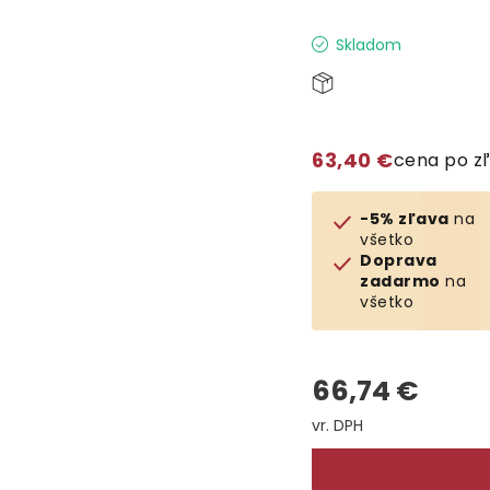
Skladom
63,40 €
cena po z
-5% zľava
na
všetko
Doprava
zadarmo
na
všetko
66,74 €
Jednotková cena: