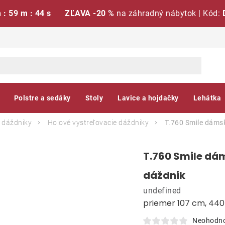
h : 59 m : 43 s
ZĽAVA -20 %
na záhradný nábytok | Kód:
Polstre a sedáky
Stoly
Lavice a hojdačky
Lehátka
 dáždniky
Holové vystreľovacie dáždniky
T.760 Smile dámsk
T.760 Smile dá
dáždnik
undefined
priemer 107 cm, 440
Neohodn