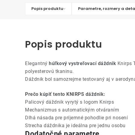
Popis produktu
Parametre, rozmery a deta
Popis produktu
Elegantný
húľkový vystreľovací dáždnik
Knirps T
polyesterovú tkaninu.
Dáždnik bol samozrejme testovaný aj v aerodyn
Prečo kúpiť tento KNIRPS dáždnik:
Palicový dáždnik vyrytý s logom Knirps
Mechanizmus s automatickým otváraním
Dlhá násada pre príjemné pohodlie pri nosení
Strecha dáždnika je ideálna pre jednu osobu
Dodatočné parametre