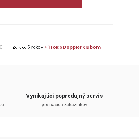
8
5 rokov
+ 1 rok s DopplerKlubom
Záruka
Vynikajúci popredajný servis
iou
pre našich zákazníkov