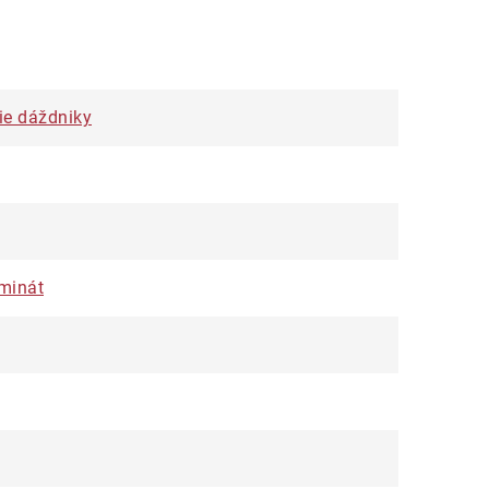
ie dáždniky
minát