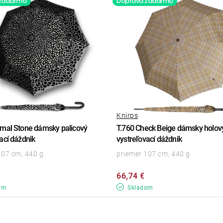
 zadarmo
Doprava zadarmo
Knirps
imal Stone dámsky palicový
T.760 Check Beige dámsky holov
ací dáždnik
vystreľovací dáždnik
107 cm, 440 g
priemer 107 cm, 440 g
66,74 €
om
Skladom