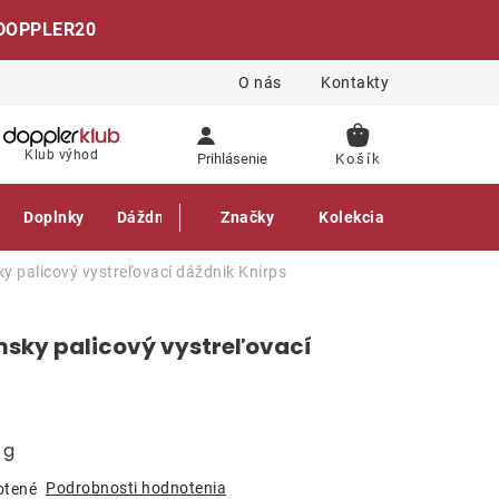
DOPPLER20
O nás
Kontakty
NÁKUPNÝ
Klub výhod
Prihlásenie
KOŠÍK
Doplnky
Dáždniky
Gastro produkty
Značky
Kolekcia
y palicový vystreľovací dáždnik
Knirps
msky palicový vystreľovací
 g
Podrobnosti hodnotenia
otené