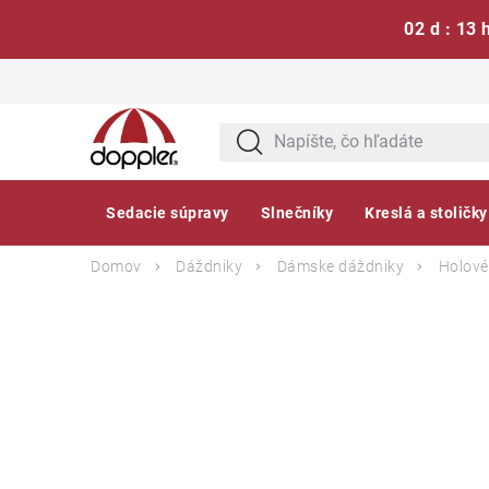
02 d : 13 
Prejsť
na
obsah
Sedacie súpravy
Slnečníky
Kreslá a stoličky
Domov
Dáždniky
Dámske dáždniky
Holové