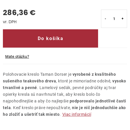
286,36 €
Kontakty
Jednotková cena:
Do košíka
Mate otázku?
Polohovacie kreslo Taman Dorser je
vyrobené z kvalitného
sušeného teakového dreva
, ktoré je mimoriadne odolné,
vysoko
trvanlivé a pevné
. Lamelový sedák, pevné podrúčky aj tvar
opierky kresla sú navrhnuté tak, aby kreslo bolo čo
najpohodlnejšie a aby čo najlepšie
podporovalo jednotlivé časti
tela
. Keď kreslo práve nepoužívate,
nie je nič jednoduchšie ako
ho zložiť a ušetriť tak miesto
.
Viac informácií