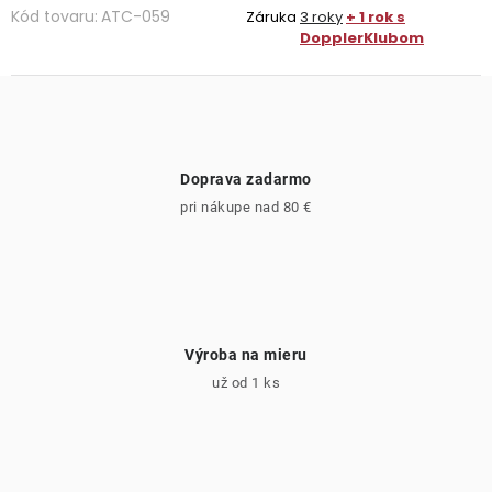
Kód tovaru:
ATC-059
Záruka
3 roky
+ 1 rok s
DopplerKlubom
Doprava zadarmo
pri nákupe nad 80 €
Výroba na mieru
už od 1 ks