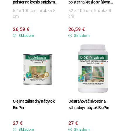
polster na kreslo s nízkym
polster na kreslo s nízkym
operadlom
operadlom
52 × 100 cm, hrúbka 8
52 × 100 cm, hrúbka 8
cm
cm
26,59 €
26,59 €
Skladom
Skladom
Olej na záhradný nábytok
Odstraňovač sivosti na
BioPin
záhradný nábytok BioPin
27 €
27 €
Skladom
Skladom