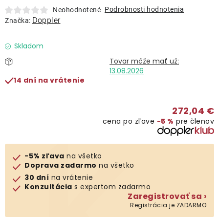
Lehátka
Podrobnosti hodnotenia
Neohodnotené
Doppler
Značka:
Doplnky
Skladom
Dáždniky
13.08.2026
14 dní na vrátenie
Gastro produkty
272,04 €
cena po zľave
−5 %
pre členov
Kolekcia
Predávané značky
-5% zľava
na všetko
Doprava zadarmo
na všetko
30 dní
na vrátenie
Klub výhod
Konzultácia
s expertom zadarmo
Zaregistrovať sa ›
Registrácia je ZADARMO
O nás