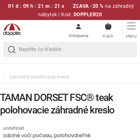
01 d : 09 h : 21 m : 21 s
ZĽAVA -20 %
na záhradný
nábytok | Kód:
DOPPLER20
NÁKUPN
Prejsť
Sedacie súpravy
KOŠÍK
na
obsah
Slnečníky
Kreslá a stoličky
Záhradné polohovacie kreslá
Polstre a sedáky
TAMAN DORSET FSC® teak
Stoly
polohovacie záhradné kreslo
Lavice a hojdačky
undefined
odolné voči počasiu, polohovateľné