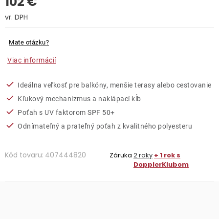
102 €
Kontakty
Jednotková cena:
Mate otázku?
Viac informácií
Ideálna veľkosť pre balkóny, menšie terasy alebo cestovanie
Kľukový mechanizmus a naklápací kĺb
Poťah s UV faktorom SPF 50+
Odnímateľný a prateľný poťah z kvalitného polyesteru
Kód tovaru:
407444820
Záruka
2 roky
+ 1 rok s
DopplerKlubom