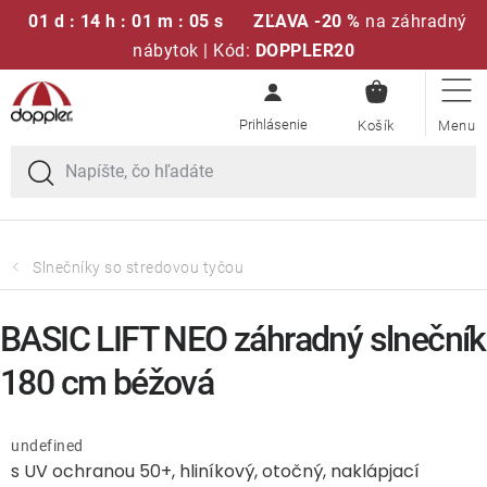
01 d : 14 h : 01 m : 05 s
ZĽAVA -20 %
na záhradný
nábytok | Kód:
DOPPLER20
NÁKUPN
Prejsť
Sedacie súpravy
KOŠÍK
na
obsah
Slnečníky
Kreslá a stoličky
Slnečníky so stredovou tyčou
Polstre a sedáky
BASIC LIFT NEO záhradný slnečník
Stoly
180 cm béžová
Lavice a hojdačky
undefined
s UV ochranou 50+, hliníkový, otočný, naklápjací