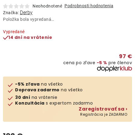
Lehátka
Podrobnosti hodnotenia
Neohodnotené
Derby
Značka:
Položka bola vypredaná…
Doplnky
Vypredané
14 dní na vrátenie
Dáždniky
97 €
Gastro produkty
cena po zľave
−5 %
pre členov
Kolekcia
-5% zľava
na všetko
Doprava zadarmo
na všetko
Predávané značky
30 dní
na vrátenie
Konzultácia
s expertom zadarmo
Zaregistrovať sa ›
Klub výhod
Registrácia je ZADARMO
O nás