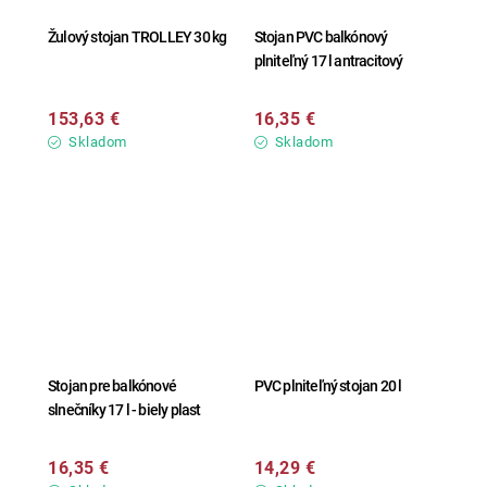
Žulový stojan TROLLEY 30 kg
Stojan PVC balkónový
plniteľný 17 l antracitový
153,63 €
16,35 €
Skladom
Skladom
Stojan pre balkónové
PVC plniteľný stojan 20 l
slnečníky 17 l - biely plast
16,35 €
14,29 €