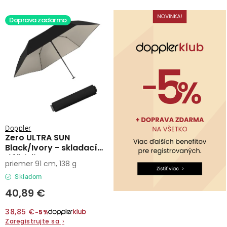
Lehátka
s
n
Doprava zadarmo
p
i
Doplnky
r
e
o
p
d
r
Dáždniky
u
o
k
d
Gastro produkty
t
u
o
k
Kolekcia
Doppler
v
t
Zero ULTRA SUN
Black/Ivory - skladací
o
dáždnik
Predávané značky
priemer 91 cm, 138 g
v
Skladom
Klub výhod
40,89 €
38,85 €
−5%
O nás
Zaregistrujte sa
›