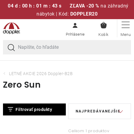
04 d : 00 h : 01 m : 43 s
ZĽAVA -20 %
na záhradný
nábytok | Kód:
DOPPLER20
NÁKUPN
Prejsť
Sedacie súpravy
KOŠÍK
na
obsah
Slnečníky
Kreslá a stoličky
LETNÉ AKCIE 2026 Doppler-B2B
Zero Sun
Polstre a sedáky
Stoly
V
R
Filtrovať produkty
NAJPREDÁVANEJŠIE
ý
a
Lavice a hojdačky
p
d
i
e
Celkom 1 produktov