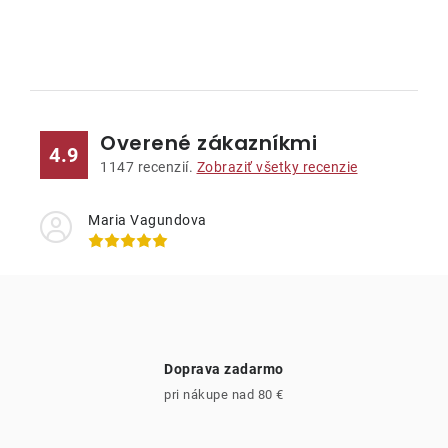
Kontakty
O
v
l
Overené zákazníkmi
á
4.9
d
1147
recenzií.
Zobraziť všetky recenzie
a
c
Maria Vagundova
i
e
p
r
v
Doprava zadarmo
k
pri nákupe nad 80 €
y
v