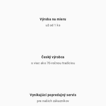
ý
p
i
Výroba na mieru
s
už od 1 ks
u
Český výrobca
s viac ako 70-ročnou tradíciou
Vynikajúci popredajný servis
pre našich zákazníkov