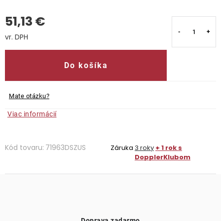
51,13 €
Kontakty
Jednotková cena:
Do košíka
Mate otázku?
Viac informácií
Kód tovaru:
71963DSZUS
Záruka
3 roky
+ 1 rok s
DopplerKlubom
Doprava zadarmo