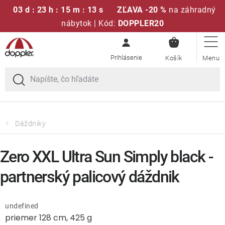
03 d : 23 h : 15 m : 13 s
ZĽAVA -20 %
na záhradný
nábytok | Kód:
DOPPLER20
NÁKUPN
Prejsť
Sedacie súpravy
KOŠÍK
na
obsah
Slnečníky
Kreslá a stoličky
Dáždniky
Polstre a sedáky
Zero XXL Ultra Sun Simply black -
Stoly
partnerský palicový dáždnik
Lavice a hojdačky
undefined
priemer 128 cm, 425 g