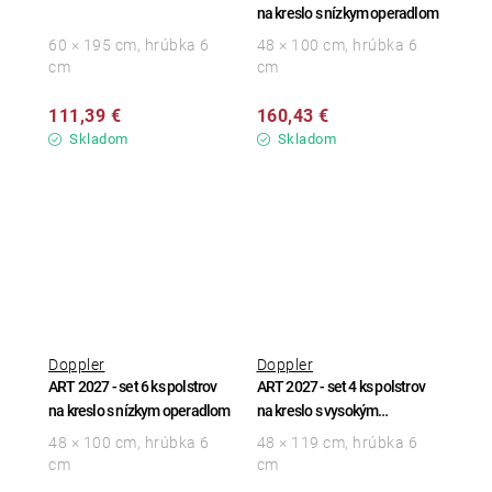
na kreslo s nízkym operadlom
60 × 195 cm, hrúbka 6
48 × 100 cm, hrúbka 6
cm
cm
111,39 €
160,43 €
Skladom
Skladom
Doppler
Doppler
ART 2027 - set 6 ks polstrov
ART 2027 - set 4 ks polstrov
na kreslo s nízkym operadlom
na kreslo s vysokým
operadlom
48 × 100 cm, hrúbka 6
48 × 119 cm, hrúbka 6
cm
cm