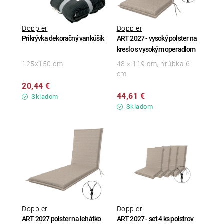
Doppler
Doppler
Prikrývka dekoračný vankúšik
ART 2027 - vysoký polster na
kreslo s vysokým operadlom
125x150 cm
48 × 119 cm, hrúbka 6
cm
20,44 €
44,61 €
Skladom
Skladom
Doppler
Doppler
ART 2027 polster na lehátko
ART 2027 - set 4 ks polstrov