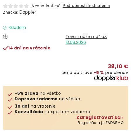
Lehátka
Podrobnosti hodnotenia
Neohodnotené
Doppler
Značka:
Doplnky
Skladom
Dáždniky
13.08.2026
14 dní na vrátenie
Gastro produkty
38,10 €
cena po zľave
−5 %
pre členov
Kolekcia
Predávané značky
-5% zľava
na všetko
Doprava zadarmo
na všetko
30 dní
na vrátenie
Klub výhod
Konzultácia
s expertom zadarmo
Zaregistrovať sa ›
Registrácia je ZADARMO
O nás