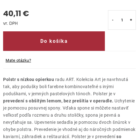
40,11 €
Kontakty
Jednotková cena:
Do košíka
Mate otázku?
Polstr s nízkou opierkou
radu ART. Kolekcia Art je navrhnutá
tak, aby podušky boli farebne kombinovateľné s inými
poduškami, v jemných pastelových tónoch. Polster je v
prevedení s obšitým lemom, bez prešitia v operadle.
Uchytenie
je pomocou posuvnej spony. Vďaka spone si môžete nastaviť
veľkosť podľa rozmeru a druhu stoličky, spona je pevná a
nevyťahuje sa. Upevnenie sedadla je pomocou dvoch šnúrok v
ohybe polstra. Prevedenie je vhodné aj do náročných podmienok
kaviarní, záhradiek a reštaurácií. Polster je v prevedení
so