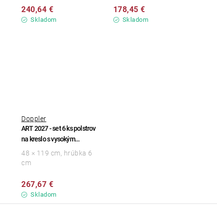
240,64 €
178,45 €
Skladom
Skladom
Doppler
ART 2027 - set 6 ks polstrov
na kreslo s vysokým
operadlom
48 × 119 cm, hrúbka 6
cm
267,67 €
Skladom