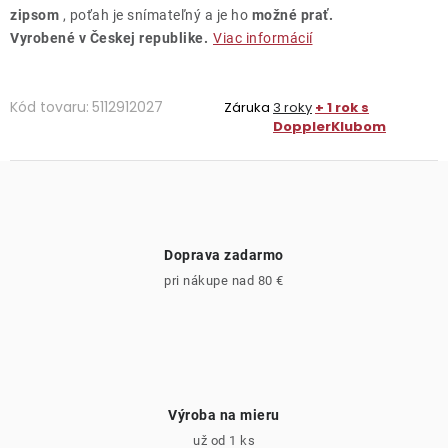
zipsom
, poťah je snímateľný a je ho
možné prať.
Vyrobené v Českej republike.
Viac informácií
Kód tovaru:
5112912027
Záruka
3 roky
+ 1 rok s
DopplerKlubom
Doprava zadarmo
pri nákupe nad 80 €
Výroba na mieru
už od 1 ks