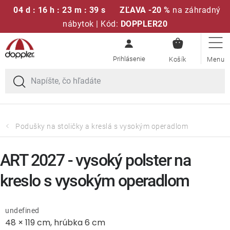
04 d : 16 h : 23 m : 39 s
ZĽAVA -20 %
na záhradný
nábytok | Kód:
DOPPLER20
NÁKUPN
Prejsť
Sedacie súpravy
KOŠÍK
na
obsah
Slnečníky
Kreslá a stoličky
Podušky na stoličky a kreslá s vysokým operadlom
Polstre a sedáky
ART 2027 - vysoký polster na
Stoly
kreslo s vysokým operadlom
Lavice a hojdačky
undefined
48 × 119 cm, hrúbka 6 cm