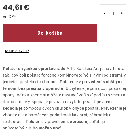
44,61 €
Kontakty
Jednotková cena:
Do košíka
Mate otázku?
Polster s vysokou opierkou
radu ART. Kolekcia Art je navrhnutá
tak, aby boli polstre farebne kombinovateľné s inými polstrami, v
jemných pastelových tónoch. Polster je v
prevedení s obšitým
lemom, bez prešitia v operadle.
Uchytenie je pomocou posuvnej
spony. Vďaka spone si môžete nastaviť veľkosť podľa rozmeru a
druhu stoličky, spona je pevná a nevytahuje sa. Upevnenie
sedadla je pomocou dvoch šnúrok v ohybe polstra. Prevedenie je
vhodné aj do náročných podmienok kaviarní, záhradiek a
reštaurácií. Polster je v prevedení
so zipsom
, poťah je
snímateľný a je ho
možno prať.