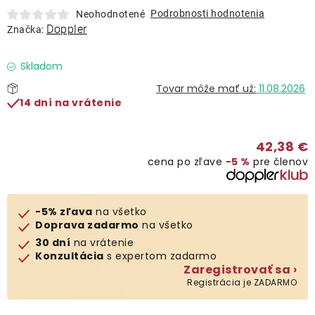
Lehátka
Podrobnosti hodnotenia
Neohodnotené
Doppler
Značka:
Doplnky
Skladom
11.08.2026
Dáždniky
14 dní na vrátenie
Gastro produkty
42,38 €
cena po zľave
−5 %
pre členov
Kolekcia
-5% zľava
na všetko
Predávané značky
Doprava zadarmo
na všetko
30 dní
na vrátenie
Konzultácia
s expertom zadarmo
Klub výhod
Zaregistrovať sa ›
Registrácia je ZADARMO
O nás