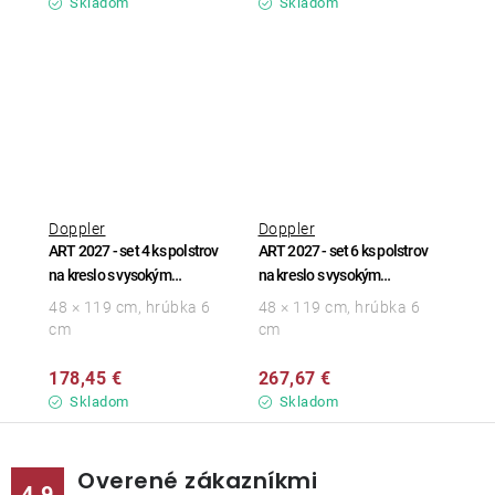
Skladom
Skladom
Doppler
Doppler
ART 2027 - set 4 ks polstrov
ART 2027 - set 6 ks polstrov
na kreslo s vysokým
na kreslo s vysokým
operadlom
operadlom
48 × 119 cm, hrúbka 6
48 × 119 cm, hrúbka 6
cm
cm
178,45 €
267,67 €
Skladom
Skladom
Overené zákazníkmi
4.9