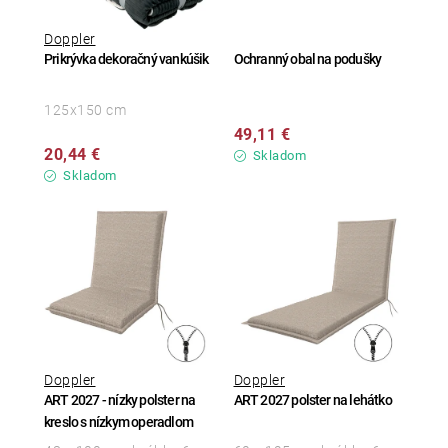
Doppler
Prikrývka dekoračný vankúšik
Ochranný obal na podušky
125x150 cm
49,11 €
20,44 €
Skladom
Skladom
Doppler
Doppler
ART 2027 - nízky polster na
ART 2027 polster na lehátko
kreslo s nízkym operadlom