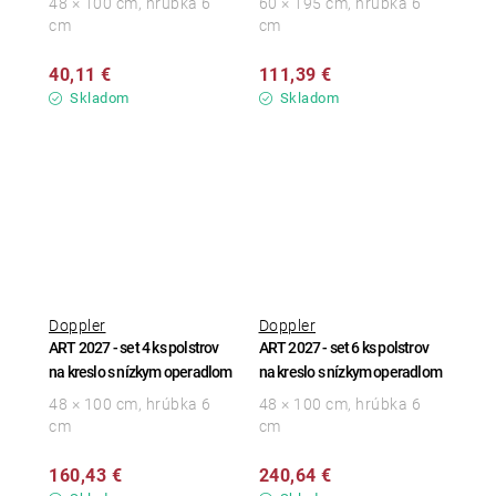
48 × 100 cm, hrúbka 6
60 × 195 cm, hrúbka 6
cm
cm
40,11 €
111,39 €
Skladom
Skladom
Doppler
Doppler
ART 2027 - set 4 ks polstrov
ART 2027 - set 6 ks polstrov
na kreslo s nízkym operadlom
na kreslo s nízkym operadlom
48 × 100 cm, hrúbka 6
48 × 100 cm, hrúbka 6
cm
cm
160,43 €
240,64 €