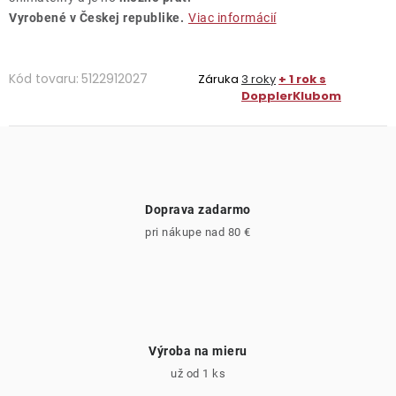
Vyrobené v Českej republike.
Viac informácií
Kód tovaru:
5122912027
Záruka
3 roky
+ 1 rok s
DopplerKlubom
Doprava zadarmo
pri nákupe nad 80 €
Výroba na mieru
už od 1 ks