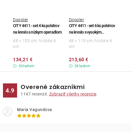
Doppler
Doppler
CITY 4411 - set 4 ks polstrov
CITY 4411 - set 6 ks polstrov
na kreslo s nízkym operadlom
na kreslo s vysokým
operadlom
48 × 100 cm, hrúbka 6
48 × 119 cm, hrúbka 6
cm
cm
134,21 €
213,60 €
Skladom
Skladom
Overené zákazníkmi
4.9
1147
recenzií.
Zobraziť všetky recenzie
Maria Vagundova