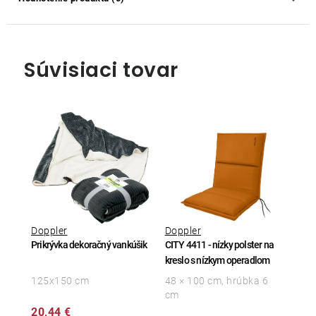
Súvisiaci tovar
Doppler
Doppler
Prikrývka dekoračný vankúšik
CITY 4411 - nízky polster na
kreslo s nízkym operadlom
125x150 cm
48 × 100 cm, hrúbka 6
cm
20,44 €