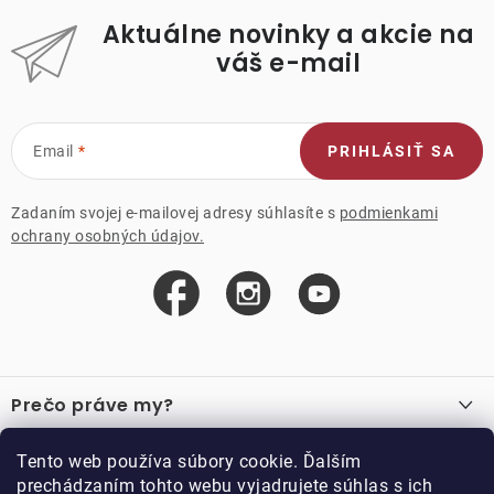
Aktuálne novinky a akcie na
váš e-mail
Email
PRIHLÁSIŤ SA
Zadaním svojej e-mailovej adresy súhlasíte s
podmienkami
ochrany osobných údajov.
Z
á
Prečo práve my?
p
ä
O nás
Důležité odkazy
Tento web používa súbory cookie. Ďalším
Recenzie
t
prechádzaním tohto webu vyjadrujete súhlas s ich