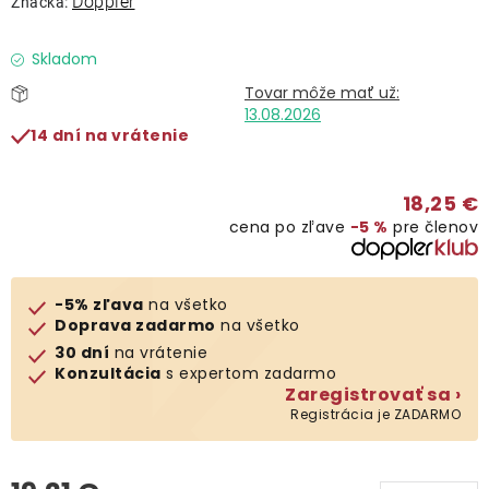
Doppler
Značka:
Lehátka
Skladom
Doplnky
13.08.2026
14 dní na vrátenie
Dáždniky
18,25 €
Gastro produkty
cena po zľave
−5 %
pre členov
Kolekcia
-5% zľava
na všetko
Doprava zadarmo
na všetko
Predávané značky
30 dní
na vrátenie
Konzultácia
s expertom zadarmo
Zaregistrovať sa ›
Klub výhod
Registrácia je ZADARMO
O nás