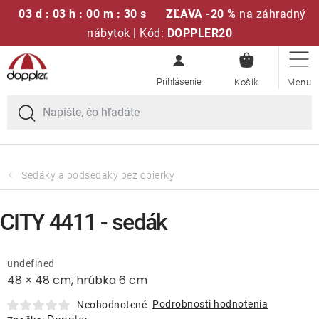
03 d : 03 h : 00 m : 30 s
ZĽAVA -20 %
na záhradný
nábytok | Kód:
DOPPLER20
NÁKUPN
Prejsť
Sedacie súpravy
KOŠÍK
na
obsah
Slnečníky
Kreslá a stoličky
Sedáky a podsedáky bez opierky
Polstre a sedáky
CITY 4411 - sedák
Stoly
undefined
48 × 48 cm, hrúbka 6 cm
Lavice a hojdačky
Podrobnosti hodnotenia
Neohodnotené