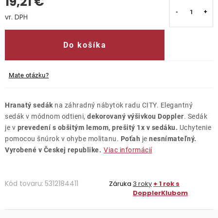
19,21 €
Kontakty
Jednotková cena:
Do košíka
Mate otázku?
Hranatý sedák
na záhradný nábytok radu CITY. Elegantný
sedák v módnom odtieni,
dekorovaný výšivkou Doppler
. Sedák
je v
prevedení s obšitým lemom, prešitý 1x v sedáku.
Uchytenie
pomocou šnúrok v ohybe molitanu.
Poťah
je
nesnímateľný.
Vyrobené v Českej republike.
Viac informácií
Kód tovaru:
5312184411
Záruka
3 roky
+ 1 rok s
DopplerKlubom