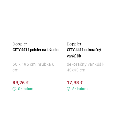
Doppler
Doppler
CITY 4411 polster na ležadlo
CITY 4411 dekoračný
vankúšik
60 × 195 cm, hrúbka 6
dekoračný vankúšik,
cm
45x45 cm
89,26 €
17,98 €
Skladom
Skladom