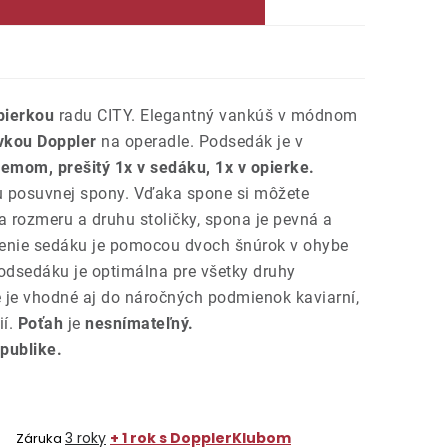
pierkou
radu CITY. Elegantný vankúš v módnom
vkou Doppler
na operadle. Podsedák je v
lemom, prešitý 1x v sedáku, 1x v opierke.
 posuvnej spony. Vďaka spone si môžete
a rozmeru a druhu stoličky, spona je pevná a
enie sedáku je pomocou dvoch šnúrok v ohybe
odsedáku je optimálna pre všetky druhy
e je vhodné aj do náročných podmienok kaviarní,
í.
Poťah
je
nesnímateľný.
publike.
3 roky
+ 1 rok s DopplerKlubom
Záruka