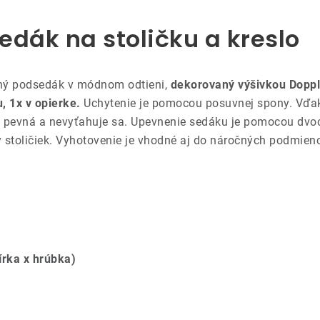
sedák na stoličku a kreslo
tný podsedák v módnom odtieni,
dekorovaný výšivkou Doppl
, 1x v opierke.
Uchytenie je pomocou posuvnej spony. Vďak
je pevná a nevyťahuje sa. Upevnenie sedáku je pomocou dv
stoličiek. Vyhotovenie je vhodné aj do náročných podmieno
írka x hrúbka)