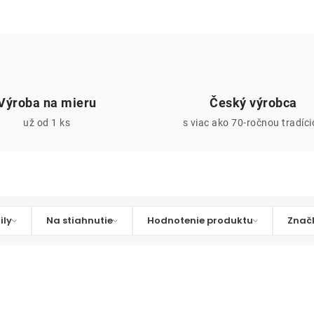
Výroba na mieru
Český výrobca
už od 1 ks
s viac ako 70-ročnou tradíc
ily
Na stiahnutie
Hodnotenie produktu
Znač