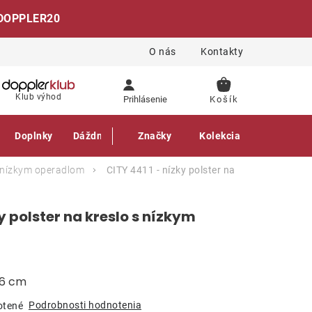
DOPPLER20
O nás
Kontakty
NÁKUPNÝ
Klub výhod
Prihlásenie
KOŠÍK
Doplnky
Dáždniky
Gastro produkty
Značky
Kolekcia
s nízkym operadlom
CITY 4411 - nízky polster na
y polster na kreslo s nízkym
 6 cm
Podrobnosti hodnotenia
otené