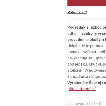
Mate otázku?
Podsedák s nízkou o
odtieni,
zdobený výši
prevedení s obšitým 
Uchytenie je pomocou
nastaviť veľkosť podľ
nevyťahuje sa. Upevn
podsedáku.
Hrúbka p
stoličiek. Vyhotoveni
záhradiek a reštauráci
Vyrobené v Českej re
Viac informácií
Kód tovaru:
5112184411