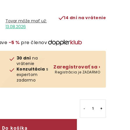
14 dní na vrátenie
13.08.2026
ľave
−5 %
pre členov
30 dní
na
vrátenie
Zaregistrovať sa ›
Konzultácia
s
Registrácia je ZADARMO
expertom
zadarmo
Do košíka