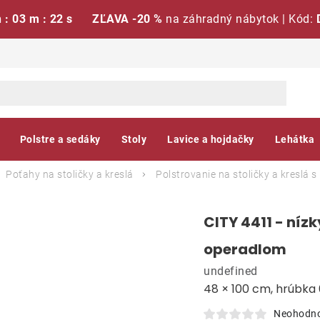
h : 03 m : 21 s
ZĽAVA -20 %
na záhradný nábytok | Kód:
Polstre a sedáky
Stoly
Lavice a hojdačky
Lehátka
Poťahy na stoličky a kreslá
Polstrovanie na stoličky a kreslá 
CITY 4411 - nízk
operadlom
undefined
48 × 100 cm, hrúbka
Neohodn