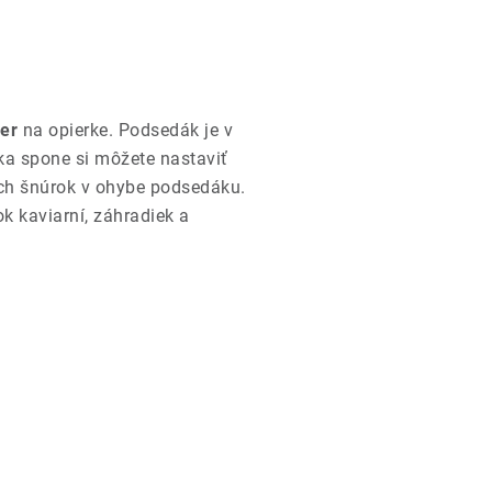
er
na opierke. Podsedák je v
a spone si môžete nastaviť
och šnúrok v ohybe podsedáku.
k kaviarní, záhradiek a