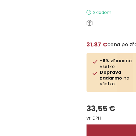
Skladom
31,87 €
cena po z
-5% zľava
na
všetko
Doprava
zadarmo
na
všetko
33,55 €
Jednotková cena: