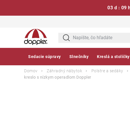
03 d : 09 
Prejsť
na
obsah
Sedacie súpravy
Slnečníky
Kreslá a stoličky
Domov
Záhradný nábytok
Polstre a sedáky
kreslo s nízkym operadlom
Doppler