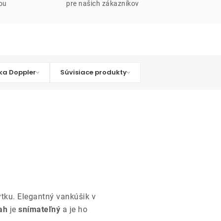
iou
pre našich zákazníkov
ka Doppler
Súvisiace produkty
tku. Elegantný vankúšik v
ah
je
snímateľný
a je ho