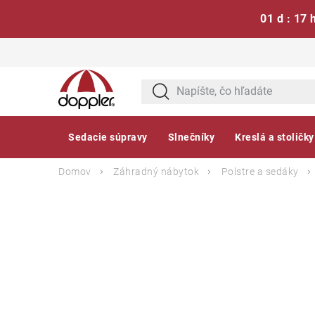
01 d : 17 
Prejsť
na
obsah
Sedacie súpravy
Slnečníky
Kreslá a stoličky
Domov
Záhradný nábytok
Polstre a sedáky