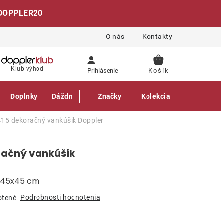
DOPPLER20
O nás
Kontakty
NÁKUPNÝ
Klub výhod
Prihlásenie
KOŠÍK
Doplnky
Dáždniky
Gastro produkty
Značky
Kolekcia
415 dekoračný vankúšik
Doppler
račný vankúšik
, 45x45 cm
Podrobnosti hodnotenia
otené