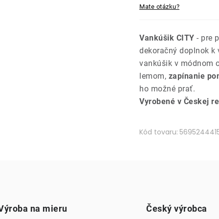
Mate otázku?
Vankúšik CITY
- pre 
dekoračný doplnok k
vankúšik v módnom o
lemom,
zapínanie po
ho možné prať.
Vyrobené v Českej re
Kód tovaru:
569524441
Výroba na mieru
Český výrobca