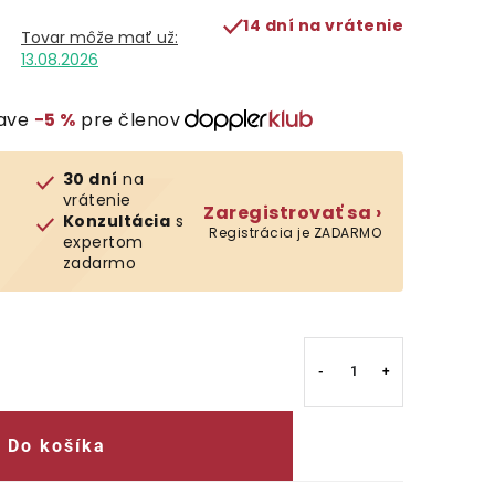
14 dní na vrátenie
13.08.2026
ľave
−5 %
pre členov
30 dní
na
vrátenie
Zaregistrovať sa ›
Konzultácia
s
Registrácia je ZADARMO
expertom
zadarmo
Do košíka