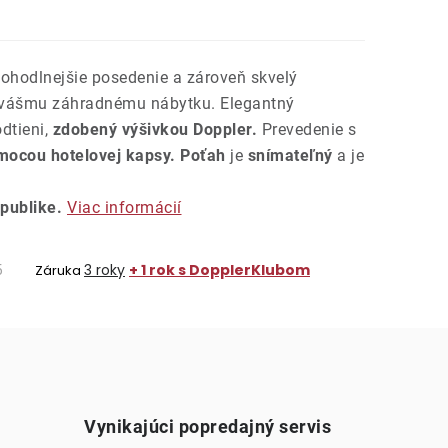
pohodlnejšie posedenie a zároveň skvelý
 vášmu záhradnému nábytku. Elegantný
dtieni,
zdobený výšivkou Doppler.
Prevedenie s
mocou hotelovej kapsy.
Poťah
je
snímateľný
a je
publike.
Viac informácií
5
3 roky
+ 1 rok s DopplerKlubom
Záruka
Vynikajúci popredajný servis