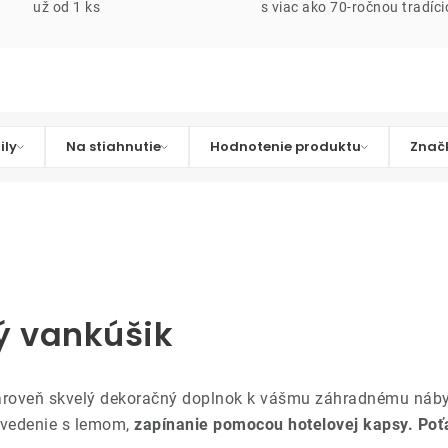
už od 1 ks
s viac ako 70-ročnou tradíc
ily
Na stiahnutie
Hodnotenie produktu
Znač
ý vankúšik
zároveň skvelý dekoračný doplnok k vášmu záhradnému náby
vedenie s lemom,
zapínanie pomocou hotelovej kapsy.
Poť