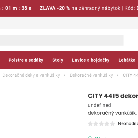
h : 01 m : 37 s
ZĽAVA -20 %
na záhradný nábytok | Kód:
Polstre a sedáky
Stoly
Lavice a hojdačky
Lehátka
Dekoračné deky a vankúšiky
Dekoračné vankúšiky
CITY 4
CITY 4415 deko
undefined
dekoračný vankúšik
Neohodn