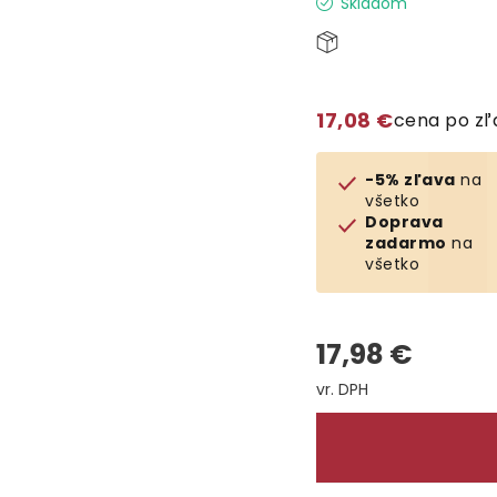
Skladom
17,08 €
cena po z
-5% zľava
na
všetko
Doprava
zadarmo
na
všetko
17,98 €
Jednotková cena: