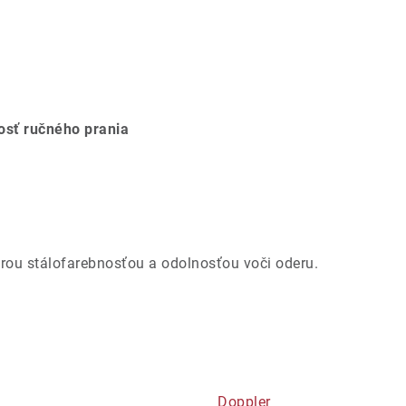
osť ručného prania
brou stálofarebnosťou a odolnosťou voči oderu.
Doppler