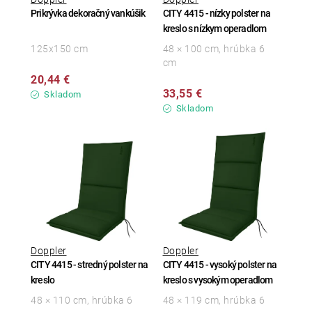
Prikrývka dekoračný vankúšik
CITY 4415 - nízky polster na
kreslo s nízkym operadlom
125x150 cm
48 × 100 cm, hrúbka 6
cm
20,44 €
33,55 €
Skladom
Skladom
Doppler
Doppler
CITY 4415 - stredný polster na
CITY 4415 - vysoký polster na
kreslo
kreslo s vysokým operadlom
48 × 110 cm, hrúbka 6
48 × 119 cm, hrúbka 6