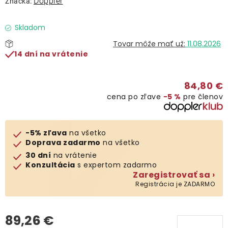
Doppler
Značka:
Lehátka
Skladom
Doplnky
11.08.2026
14 dní na vrátenie
Dáždniky
84,80 €
cena po zľave
−5 %
pre členov
Gastro produkty
Kolekcia
-5% zľava
na všetko
Doprava zadarmo
na všetko
30 dní
na vrátenie
Predávané značky
Konzultácia
s expertom zadarmo
Zaregistrovať sa ›
Registrácia je ZADARMO
Klub výhod
89,26 €
O nás