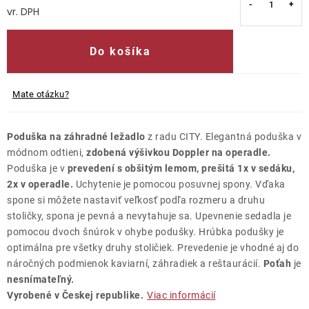
Jednotková cena:
Kontakty
Do košíka
Mate otázku?
Poduška na záhradné ležadlo
z radu CITY. Elegantná poduška v
módnom odtieni,
zdobená výšivkou Doppler na operadle.
Poduška je v
prevedení s obšitým lemom, prešitá 1x v sedáku,
2x v operadle.
Uchytenie je pomocou posuvnej spony. Vďaka
spone si môžete nastaviť veľkosť podľa rozmeru a druhu
stoličky, spona je pevná a nevytahuje sa. Upevnenie sedadla je
pomocou dvoch šnúrok v ohybe podušky. Hrúbka podušky je
optimálna pre všetky druhy stoličiek. Prevedenie je vhodné aj do
náročných podmienok kaviarní, záhradiek a reštaurácií.
Poťah
je
nesnímateľný.
Vyrobené v Českej republike.
Viac informácií