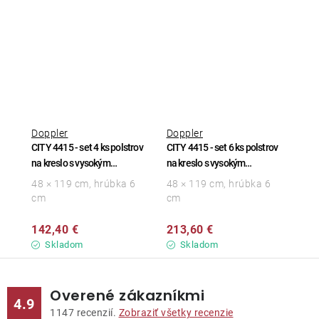
Doppler
Doppler
CITY 4415 - set 4 ks polstrov
CITY 4415 - set 6 ks polstrov
na kreslo s vysokým
na kreslo s vysokým
operadlom
operadlom
48 × 119 cm, hrúbka 6
48 × 119 cm, hrúbka 6
cm
cm
142,40 €
213,60 €
Skladom
Skladom
Overené zákazníkmi
4.9
1147
recenzií.
Zobraziť všetky recenzie