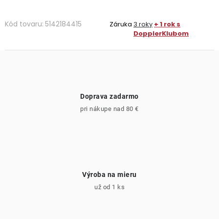
Kód tovaru:
5142184415
Záruka
3 roky
+ 1 rok s
DopplerKlubom
Doprava zadarmo
pri nákupe nad 80 €
Výroba na mieru
už od 1 ks