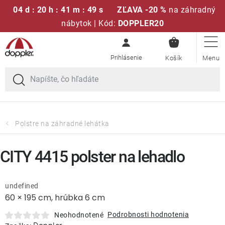
04 d : 20 h : 41 m : 49 s
ZĽAVA -20 %
na záhradný
nábytok | Kód:
DOPPLER20
NÁKUPN
Prejsť
Sedacie súpravy
KOŠÍK
na
obsah
Slnečníky
Kreslá a stoličky
Polstre na záhradné lehátka
Polstre a sedáky
CITY 4415 polster na lehadlo
Stoly
undefined
60 × 195 cm, hrúbka 6 cm
Lavice a hojdačky
Podrobnosti hodnotenia
Neohodnotené