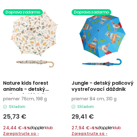
Lehátka
s
n
Doprava zadarmo
Doprava zadarmo
p
i
Doplnky
r
e
o
p
d
r
Dáždniky
u
o
k
d
Gastro produkty
t
u
o
k
Kolekcia
v
t
Nature kids forest
Jungle - detský palicový
animals - detský
vystreľovací dáždnik
o
palicový dáždnik
Predávané značky
priemer 76cm, 198 g
priemer 84 cm, 310 g
v
Skladom
Skladom
Klub výhod
25,73 €
29,41 €
24,44 €
27,94 €
−5%
−5%
O nás
Zaregistrujte sa
›
Zaregistrujte sa
›