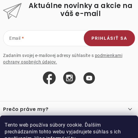
Aktuálne novinky a akcie na
váš e-mail
Email
PRIHLÁSIŤ SA
Zadaním svojej e-mailovej adresy súhlasíte s
podmienkami
ochrany osobných údajov.
Z
á
Prečo práve my?
p
ä
O nás
Důležité odkazy
Tento web používa súbory cookie. Ďalším
Recenzie
t
prechádzaním tohto webu vyjadrujete súhlas s ich
Velkoobchod
Akcie