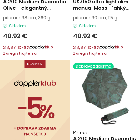
v
t
A 200 Medium Duomatic
US.050 ultra light slim
Olive - elegantný
manual Moss- ľahký
o
Kontakty
plnoautomatický
skladací plochý dáždnik
priemer 98 cm, 360 g
priemer 90 cm, 115 g
v
dáždnik
Skladom
Skladom
40,92 €
40,92 €
38,87 €
38,87 €
−5%
−5%
Zaregistrujte sa
›
Zaregistrujte sa
›
Doprava zadarmo
Knirps
A 200 Medium Duomatic