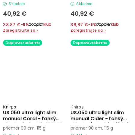
Skladom
Skladom
40,92 €
40,92 €
38,87 €
38,87 €
−5%
−5%
Zaregistrujte sa
›
Zaregistrujte sa
›
Doprava zadarmo
Doprava zadarmo
Knirps
Knirps
US.050 ultra light slim
US.050 ultra light slim
manual Coral - ľahký
manual Cider - ľahký
skladací plochý dáždnik
skladací plochý dáždnik
priemer 90 cm, 115 g
priemer 90 cm, 115 g