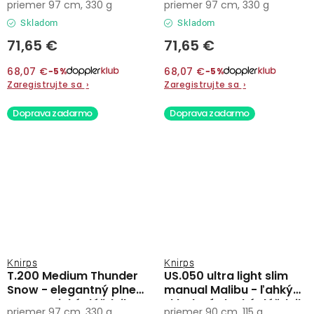
priemer 97 cm, 330 g
priemer 97 cm, 330 g
Skladom
Skladom
71,65 €
71,65 €
68,07 €
68,07 €
−5%
−5%
Zaregistrujte sa
›
Zaregistrujte sa
›
Doprava zadarmo
Doprava zadarmo
Knirps
Knirps
T.200 Medium Thunder
US.050 ultra light slim
Snow - elegantný plne
manual Malibu - ľahký
automatický dáždnik
skladací plochý dáždnik
priemer 97 cm, 330 g
priemer 90 cm, 115 g