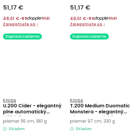
51,17 €
51,17 €
48,61 €
48,61 €
−5%
−5%
Zaregistrujte sa
›
Zaregistrujte sa
›
Doprava zadarmo
Doprava zadarmo
Knirps
Knirps
U.200 Cider - elegantný
T.200 Medium Duomatic
plne automatický
Monstera - elegantný
dáždnik
plne automatický
priemer 95 cm, 180 g
priemer 97 cm, 330 g
dáždnik
Skladom
Skladom