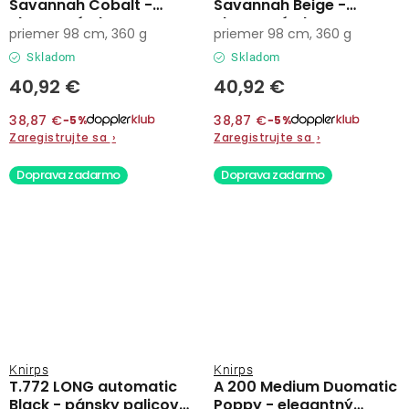
Savannah Cobalt -
Savannah Beige -
elegantný plne
elegantný plne
priemer 98 cm, 360 g
priemer 98 cm, 360 g
automatický dáždnik
automatický dáždnik
Skladom
Skladom
40,92 €
40,92 €
38,87 €
38,87 €
−5%
−5%
Zaregistrujte sa
›
Zaregistrujte sa
›
Doprava zadarmo
Doprava zadarmo
Knirps
Knirps
T.772 LONG automatic
A 200 Medium Duomatic
Black - pánsky palicový
Poppy - elegantný