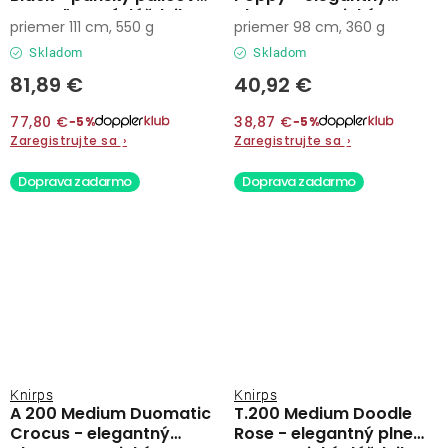
vystreľovací dáždnik
plnoautomatický
priemer 111 cm, 550 g
priemer 98 cm, 360 g
dáždnik
Skladom
Skladom
81,89 €
40,92 €
77,80 €
38,87 €
−5%
−5%
Zaregistrujte sa
›
Zaregistrujte sa
›
Doprava zadarmo
Doprava zadarmo
Knirps
Knirps
A 200 Medium Duomatic
T.200 Medium Doodle
Crocus - elegantný
Rose - elegantný plne