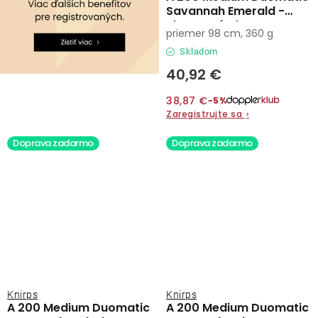
Savannah Emerald -
elegantný plne
priemer 98 cm, 360 g
automatický dáždnik
Skladom
40,92 €
38,87 €
−5%
Zaregistrujte sa
›
Doprava zadarmo
Doprava zadarmo
Knirps
Knirps
A 200 Medium Duomatic
A 200 Medium Duomatic