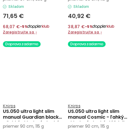
Skladom
Skladom
71,65 €
40,92 €
68,07 €
38,87 €
−5%
−5%
Zaregistrujte sa
›
Zaregistrujte sa
›
Doprava zadarmo
Doprava zadarmo
Knirps
Knirps
US.050 ultra light slim
US.050 ultra light slim
manual Guardian black
manual Cosmic - ľahký
- ľahký skladací plochý
skladací plochý dáždnik
priemer 90 cm, 115 g
priemer 90 cm, 115 g
dáždnik