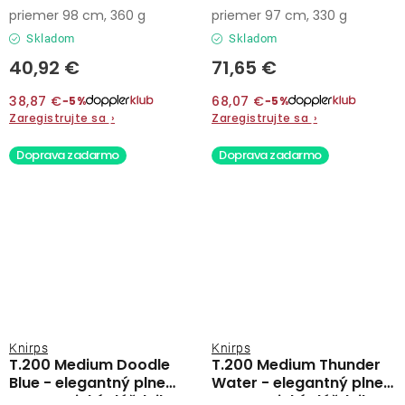
plnoautomatický
automatický dáždnik
priemer 98 cm, 360 g
priemer 97 cm, 330 g
dáždnik
Skladom
Skladom
40,92 €
71,65 €
38,87 €
68,07 €
−5%
−5%
Zaregistrujte sa
›
Zaregistrujte sa
›
Doprava zadarmo
Doprava zadarmo
Knirps
Knirps
T.200 Medium Doodle
T.200 Medium Thunder
Blue - elegantný plne
Water - elegantný plne
automatický dáždnik
automatický dáždnik