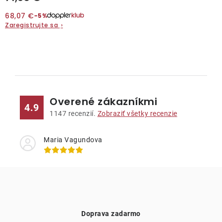
68,07 €
−5%
Zaregistrujte sa
›
O
v
l
Overené zákazníkmi
á
4.9
d
1147
recenzií.
Zobraziť všetky recenzie
a
c
Maria Vagundova
i
e
p
r
v
Doprava zadarmo
k