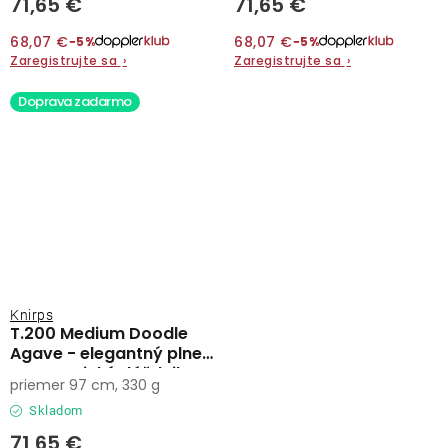
71,65 €
71,65 €
68,07 €
68,07 €
−5%
−5%
Zaregistrujte sa
›
Zaregistrujte sa
›
Doprava zadarmo
Knirps
T.200 Medium Doodle
Agave - elegantný plne
automatický dáždnik
priemer 97 cm, 330 g
Skladom
71,65 €