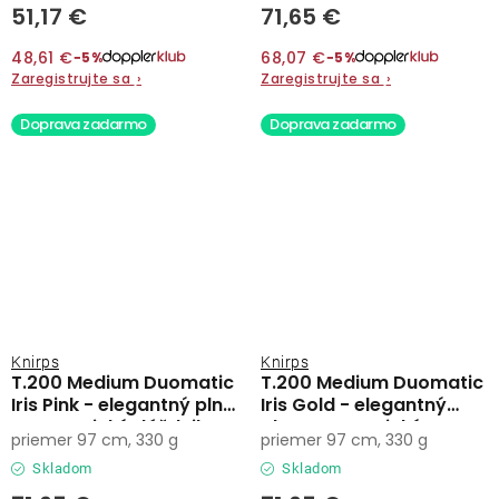
51,17 €
71,65 €
48,61 €
68,07 €
−5%
−5%
Zaregistrujte sa
›
Zaregistrujte sa
›
Doprava zadarmo
Doprava zadarmo
Knirps
Knirps
T.200 Medium Duomatic
T.200 Medium Duomatic
Iris Pink - elegantný plne
Iris Gold - elegantný
automatický dáždnik
plne automatický
priemer 97 cm, 330 g
priemer 97 cm, 330 g
dáždnik
Skladom
Skladom