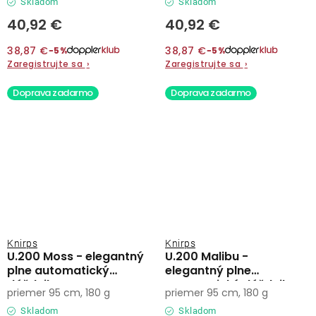
Skladom
Skladom
40,92 €
40,92 €
38,87 €
38,87 €
−5%
−5%
Zaregistrujte sa
›
Zaregistrujte sa
›
Doprava zadarmo
Doprava zadarmo
Knirps
Knirps
U.200 Moss - elegantný
U.200 Malibu -
plne automatický
elegantný plne
dáždnik
automatický dáždnik
priemer 95 cm, 180 g
priemer 95 cm, 180 g
Skladom
Skladom