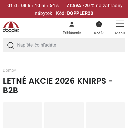
01 d : 08 h : 10 m : 54 s
ZĽAVA -20 %
na záhradný
nábytok | Kód:
DOPPLER20
NÁKUPN
Prejsť
Sedacie súpravy
KOŠÍK
na
obsah
Slnečníky
Kreslá a stoličky
Domov
LETNÉ AKCIE 2026 KNIRPS -
Polstre a sedáky
B2B
Stoly
Lavice a hojdačky