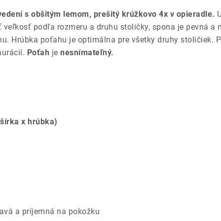
vedení s obšitým lemom, prešitý krúžkovo 4x v opieradle.
U
 veľkosť podľa rozmeru a druhu stoličky, spona je pevná a 
. Hrúbka poťahu je optimálna pre všetky druhy stoličiek. P
aurácií.
Poťah
je
nesnímateľný.
šírka x hrúbka)
savá a príjemná na pokožku