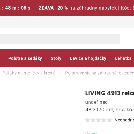
h : 48 m : 07 s
ZĽAVA -20 %
na záhradný nábytok | Kód:
Polstre a sedáky
Stoly
Lavice a hojdačky
Lehátka
Poťahy na stoličky a kreslá
Polstrovanie na záhradné relaxačn
LIVING 4913 rela
undefined
48 × 170 cm, hrúbka
Neohodn