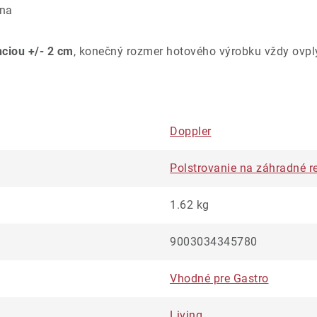
úna
nciou +/- 2 cm
, konečný rozmer hotového výrobku vždy ovpl
Doppler
Polstrovanie na záhradné r
1.62 kg
9003034345780
Vhodné pre Gastro
Living