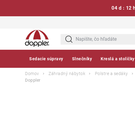
04 d : 12 
Prejsť
na
obsah
Sedacie súpravy
Slnečníky
Kreslá a stoličky
Domov
Záhradný nábytok
Polstre a sedáky
Doppler