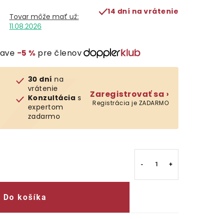
14 dní na vrátenie
11.08.2026
ľave
−5 %
pre členov
30 dní
na
vrátenie
Zaregistrovať sa ›
Konzultácia
s
Registrácia je ZADARMO
expertom
zadarmo
Do košíka