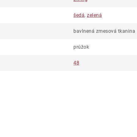
šedá
,
zelená
bavlnená zmesová tkanina
prúžok
48