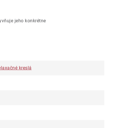
yvňuje jeho konkrétne
elaxačné kreslá