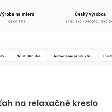
Výroba na mieru
Český výrobca
už od 1 ks
s viac ako 70-ročnou tradíc
ily
Na stiahnutie
Hodnotenie produktu
Znač
oťah na relaxačné kreslo