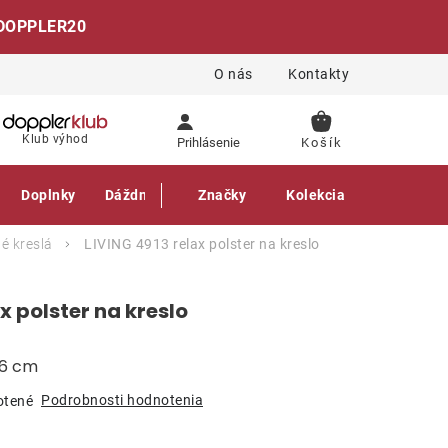
DOPPLER20
O nás
Kontakty
NÁKUPNÝ
Klub výhod
Prihlásenie
KOŠÍK
Doplnky
Dáždniky
Gastro produkty
Značky
Kolekcia
é kreslá
LIVING 4913 relax polster na kreslo
x polster na kreslo
 6 cm
Podrobnosti hodnotenia
otené