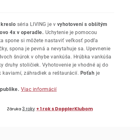
 kreslo
séria LIVING je v
vyhotovení s obšitým
ovo 4x v operadle.
Uchytenie je pomocou
a spone si môžete nastaviť veľkosť podľa
čky, spona je pevná a nevytahuje sa. Upevnenie
dvoch šnúrok v ohybe vankúša. Hrúbka vankúša
ky druhy stoličiek. Vyhotovenie je vhodné aj do
kaviarní, záhradiek a reštaurácií.
Poťah
je
publike.
Viac informácií
3 roky
+ 1 rok s DopplerKlubom
Záruka