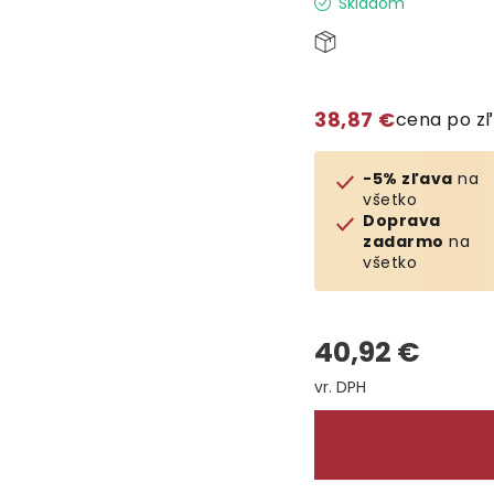
Skladom
38,87 €
cena po z
-5% zľava
na
všetko
Doprava
zadarmo
na
všetko
40,92 €
Jednotková cena: