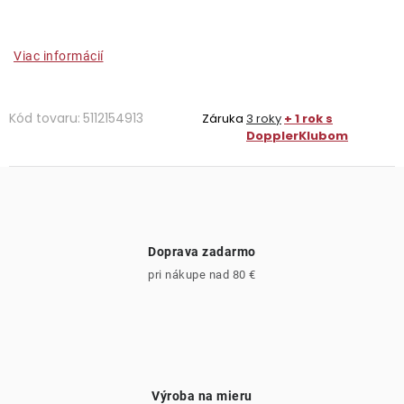
Viac informácií
Kód tovaru:
5112154913
Záruka
3 roky
+ 1 rok s
DopplerKlubom
Doprava zadarmo
pri nákupe nad 80 €
Výroba na mieru