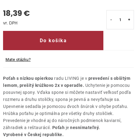
18,39 €
Kontakty
Jednotková cena:
Do košíka
Mate otázku?
Poťah s nízkou opierkou
radu LIVING je v
prevedení s obšitým
lemom, prešitý krúžkovo 2x v operadle.
Uchytenie je pomocou
posuvnej spony. Vďaka spone si môžete nastaviť veľkosť podľa
rozmeru a druhu stoličky, spona je pevná a nevyťahuje sa.
Upevnenie sedadla je pomocou dvoch šnúrok v ohybe poťahu.
Hrúbka poťahu je optimálna pre všetky druhy stoličiek.
Prevedenie je vhodné aj do náročných podmienok kaviarní,
záhradiek a reštaurácií.
Poťah
je
nesnímateľný.
Vyrobené v Českej republike.