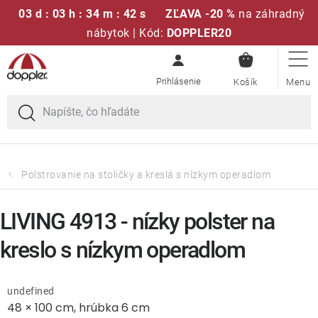
03 d : 03 h : 34 m : 41 s
ZĽAVA -20 %
na záhradný
nábytok | Kód:
DOPPLER20
NÁKUPN
Prejsť
Sedacie súpravy
KOŠÍK
na
obsah
Slnečníky
Kreslá a stoličky
Polstrovanie na stoličky a kreslá s nízkym operadlom
Polstre a sedáky
LIVING 4913 - nízky polster na
Stoly
kreslo s nízkym operadlom
Lavice a hojdačky
undefined
48 × 100 cm, hrúbka 6 cm