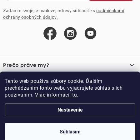
Zadaním svojej e-mailovej adresy súhlasíte s
podmienkami
ochrany osobných údajov.
Z
á
Prečo práve my?
p
ä
O nás
Důležité odkazy
Tento web používa súbory cookie. Ďalším
Recenzie
t
prechádzaním tohto webu vyjadrujete súhlas s ich
Velkoobchod
Akcie
i
používaním.
Viac informácií tu
.
O nákupe
Vzorková prodejna
e
Vrátenie a reklamácia
Kontakty
Nastavenie
Kontakty
Obchodné podmienky
Kariéra
Podmienky vernostného programu
Doppler CZ spol. s.r.o.,
Doppler klub
Trocnovská 70, 374 01
Súhlasím
Copyright 2026
DOPPLER CZ spol. s r.o.
. Všetky práva vyhradené.
Trhové Sviny
Kolekcia
Vytvoril Shoptet
Upravil ROIMARK