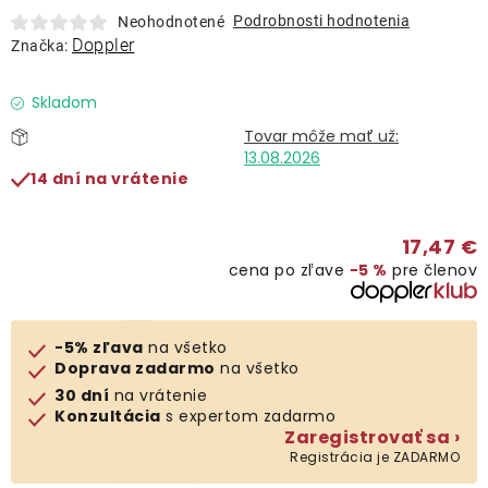
Lehátka
Podrobnosti hodnotenia
Neohodnotené
Doppler
Značka:
Doplnky
Skladom
Dáždniky
13.08.2026
14 dní na vrátenie
Gastro produkty
17,47 €
cena po zľave
−5 %
pre členov
Kolekcia
Predávané značky
-5% zľava
na všetko
Doprava zadarmo
na všetko
30 dní
na vrátenie
Klub výhod
Konzultácia
s expertom zadarmo
Zaregistrovať sa ›
Registrácia je ZADARMO
O nás