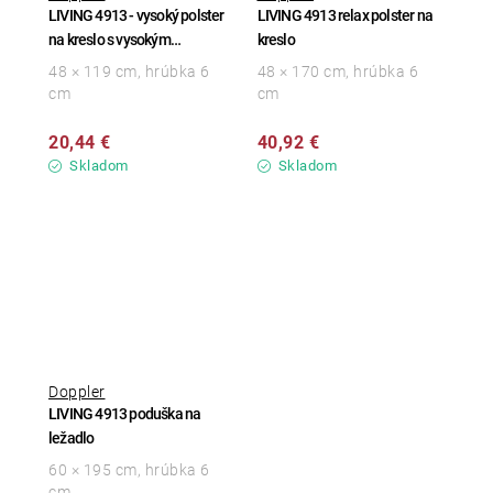
LIVING 4913 - vysoký polster
LIVING 4913 relax polster na
na kreslo s vysokým
kreslo
operadlom
48 × 119 cm, hrúbka 6
48 × 170 cm, hrúbka 6
cm
cm
20,44 €
40,92 €
Skladom
Skladom
Doppler
LIVING 4913 poduška na
ležadlo
60 × 195 cm, hrúbka 6
cm