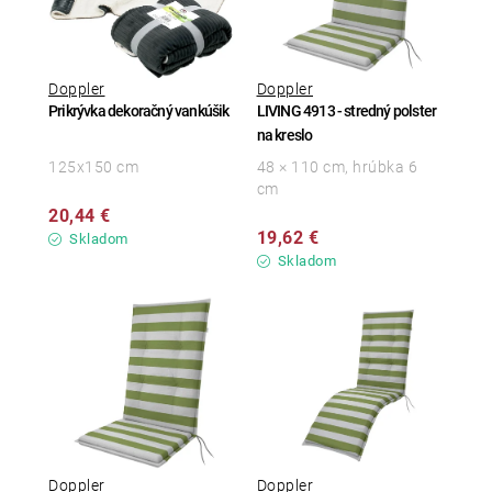
Doppler
Doppler
Prikrývka dekoračný vankúšik
LIVING 4913 - stredný polster
na kreslo
125x150 cm
48 × 110 cm, hrúbka 6
cm
20,44 €
19,62 €
Skladom
Skladom
Doppler
Doppler