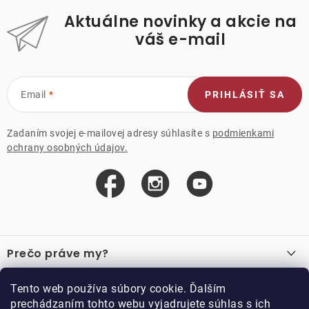
Aktuálne novinky a akcie na
váš e-mail
Email
PRIHLÁSIŤ SA
Zadaním svojej e-mailovej adresy súhlasíte s
podmienkami
ochrany osobných údajov.
Z
á
Prečo práve my?
p
ä
O nás
Důležité odkazy
Tento web používa súbory cookie. Ďalším
Recenzie
t
prechádzaním tohto webu vyjadrujete súhlas s ich