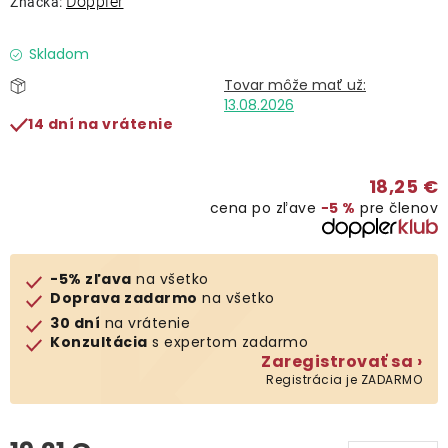
Doppler
Značka:
Lehátka
Skladom
Doplnky
13.08.2026
14 dní na vrátenie
Dáždniky
18,25 €
Gastro produkty
cena po zľave
−5 %
pre členov
Kolekcia
-5% zľava
na všetko
Doprava zadarmo
na všetko
Predávané značky
30 dní
na vrátenie
Konzultácia
s expertom zadarmo
Zaregistrovať sa ›
Klub výhod
Registrácia je ZADARMO
O nás