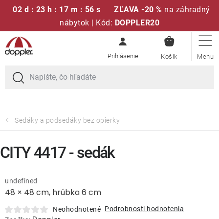
02 d : 23 h : 17 m : 56 s
ZĽAVA -20 %
na záhradný
nábytok | Kód:
DOPPLER20
NÁKUPN
Prejsť
Sedacie súpravy
KOŠÍK
na
obsah
Slnečníky
Kreslá a stoličky
Sedáky a podsedáky bez opierky
Polstre a sedáky
CITY 4417 - sedák
Stoly
undefined
48 × 48 cm, hrúbka 6 cm
Lavice a hojdačky
Podrobnosti hodnotenia
Neohodnotené