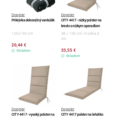
Doppler
Doppler
Prikrývka dekoračný vankúšik
CITY 4417 - nízky polster na
kreslo s nízkym operadlom
125x150 cm
48 × 100 cm, hrúbka 6
cm
20,44 €
33,55 €
Skladom
Skladom
Doppler
Doppler
CITY 4417 - vysoký polster na
CITY 4417 polster na lehátko