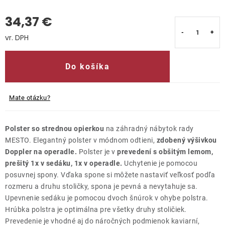
34,37 €
Kontakty
Jednotková cena:
Do košíka
Mate otázku?
Polster so strednou opierkou
na záhradný nábytok rady
MESTO. Elegantný polster v módnom odtieni,
zdobený výšivkou
Doppler na operadle.
Polster je v
prevedení s obšitým lemom,
prešitý 1x v sedáku, 1x v operadle.
Uchytenie je pomocou
posuvnej spony. Vďaka spone si môžete nastaviť veľkosť podľa
rozmeru a druhu stoličky, spona je pevná a nevytahuje sa.
Upevnenie sedáku je pomocou dvoch šnúrok v ohybe polstra.
Hrúbka polstra je optimálna pre všetky druhy stoličiek.
Prevedenie je vhodné aj do náročných podmienok kaviarní,