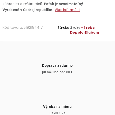
záhradiek a reštaurácií.
Poťah
je
nesnímateľný.
Vyrobené v Českej republike.
Viac informácií
Kód tovaru:
5192184417
Záruka
3 roky
+ 1 rok s
DopplerKlubom
Doprava zadarmo
pri nákupe nad 80 €
Výroba na mieru
už od 1 ks