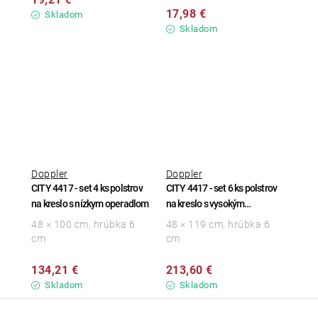
17,98 €
Skladom
Skladom
Doppler
Doppler
CITY 4417 - set 4 ks polstrov
CITY 4417 - set 6 ks polstrov
na kreslo s nízkym operadlom
na kreslo s vysokým
operadlom
48 × 100 cm, hrúbka 6
48 × 119 cm, hrúbka 6
cm
cm
134,21 €
213,60 €
Skladom
Skladom