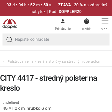
03 d : 04 h : 52 m : 30 s
ZĽAVA -20 %
na záhradný
nábytok | Kód:
DOPPLER20
NÁKUPN
Prejsť
Sedacie súpravy
KOŠÍK
na
obsah
Slnečníky
Kreslá a stoličky
Polstrovanie na kreslá a stoličky so stredným operadlom
Polstre a sedáky
CITY 4417 - stredný polster na
Stoly
kreslo
Lavice a hojdačky
undefined
48 × 110 cm, hrúbka 6 cm