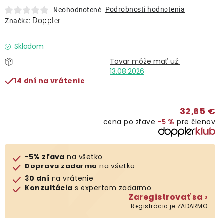
Lehátka
Podrobnosti hodnotenia
Neohodnotené
Doppler
Značka:
Doplnky
Skladom
Dáždniky
13.08.2026
14 dní na vrátenie
Gastro produkty
32,65 €
cena po zľave
−5 %
pre členov
Kolekcia
Predávané značky
-5% zľava
na všetko
Doprava zadarmo
na všetko
30 dní
na vrátenie
Klub výhod
Konzultácia
s expertom zadarmo
Zaregistrovať sa ›
Registrácia je ZADARMO
O nás