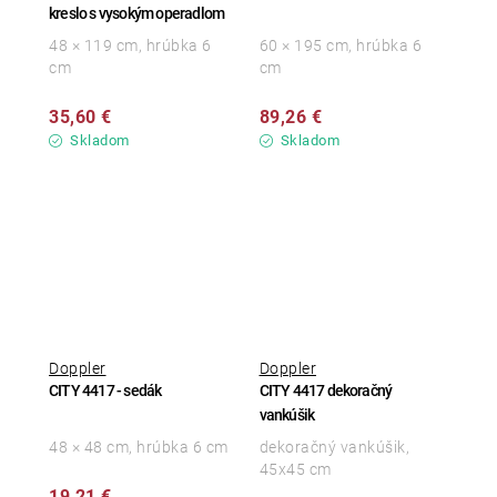
kreslo s vysokým operadlom
48 × 119 cm, hrúbka 6
60 × 195 cm, hrúbka 6
cm
cm
35,60 €
89,26 €
Skladom
Skladom
Doppler
Doppler
CITY 4417 - sedák
CITY 4417 dekoračný
vankúšik
48 × 48 cm, hrúbka 6 cm
dekoračný vankúšik,
45x45 cm
19,21 €